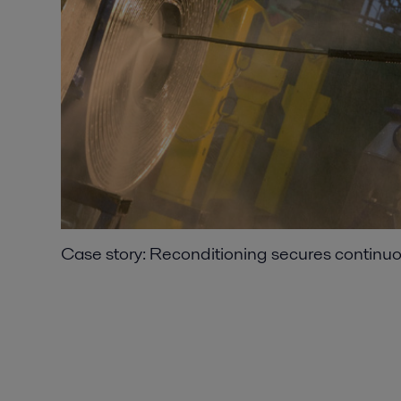
2016-10-25 267 kB
Red - for heavy demand
2016-10-25 276 kB
Case story: Reconditioning secures continu