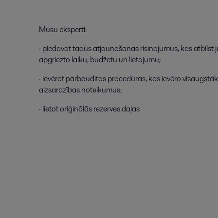
Mūsu
eksperti
:
·
piedāvāt
tādus
atjaunošanas
risinājumus
,
kas
atbilst
apgriezto
laiku
,
budžetu
un
lietojumu
;
·
ievērot
pārbaudītas
procedūras
,
kas
ievēro
visaugstā
aizsardzības
noteikumus
;
·
lietot
oriģinālās
rezerves
daļas