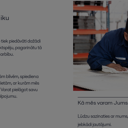
aiku
ē
tiek
piedāvāti
dažādi
iktspēju
,
pagarinātu
tā
arbību
.
nām
blīvēm
,
spiediena
lietām
,
ar
kurām
mēs
Varat
pielāgot
savu
lpojumu
.
Kā mēs varam Jums 
Lūdzu sazinaties ar mums,
jebkādi jautājumi.