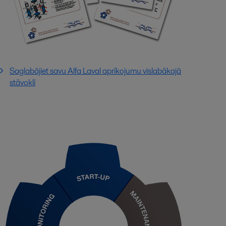
Saglabājiet savu Alfa Laval aprīkojumu vislabākajā
stāvoklī