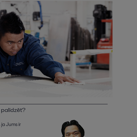
palīdzēt?
 ja Jums ir