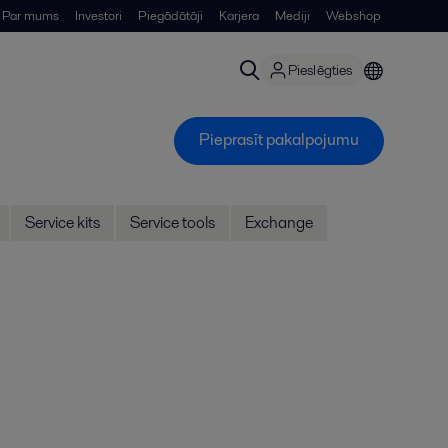
Par mums
Investori
Piegādātāji
Karjera
Mediji
Webshop
Pieslēgties
Pieprasīt pakalpojumu
Service kits
Service tools
Exchange