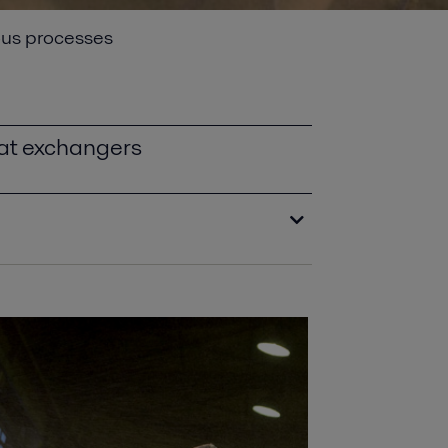
ous processes
eat exchangers
reconditioning packages for plate heat