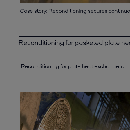
Case story: Reconditioning secures continu
Reconditioning for gasketed plate h
Reconditioning for plate heat exchangers
The colour of performance - blue, yellow and red 
exchangers
2016-10-25 2087 kB
Yellow - when less is more
2016-10-25 221 kB
Blue - the simple solution