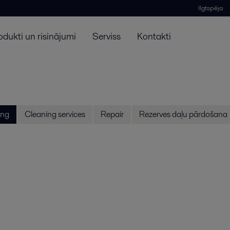
Ilgtspēja
odukti un risinājumi
Serviss
Kontakti
ing
Cleaning services
Repair
Rezerves daļu pārdošana