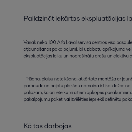
Paildzināt
iekārtas
ekspluatācijas
l
Vairāk
nekā
100
Alfa
Laval
servisa
centros
visā
pasaul
atjaunošanas
pakalpojumi
,
lai
uzlabotu
aprīkojuma
ve
ekspluatācijas
laiku
un
nodrošinātu
drošu
un
efektīvu
d
Tīrīšana
,
plaisu
noteikšana
,
atkārtota
montāža
ar
jau
pārbaude
un
bojātu
plākšņu
nomaiņa
ir
tikai
dažas
no
palīdzam
,
kā
arī
ieteikumi
citiem
apkopes
pasākumiem
.
pakalpojumu
paketi
vai
izvēlēties
iepriekš
definētu
paka
Kā
tas
darbojas