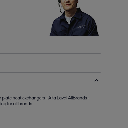
ur plate heat exchangers - Alfa Laval AllBrands -
ing for all brands