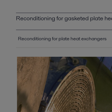
Reconditioning for gasketed plate h
Reconditioning for plate heat exchangers
The colour of performance - blue, yellow and red
for plate heat exchangers
2016-10-25 2087 kB
Yellow - when less is more
2016-10-25 221 kB
Blue - the simple solution
2016-10-25 267 kB
Red - for heavy demand
2016-10-25 276 kB