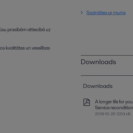
Sazināties ar mums
jūsu
prasībām
attiecībā
uz
kos
kvalitātes
un
veselības
Downloads
Downloads
A longer life for yo
Service recondition
2016-10-25 1253 kB