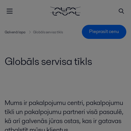
Pieprasīt cenu
Galvenā lapa
Globāls servisa tīkls
Globāls servisa tīkls
Mums ir pakalpojumu centri, pakalpojumu
tīkli un pakalpojumu partneri visā pasaulē,
kā arī galvenās jūras ostas, kas ir gatavas
atbalstīt mūsu klientus.