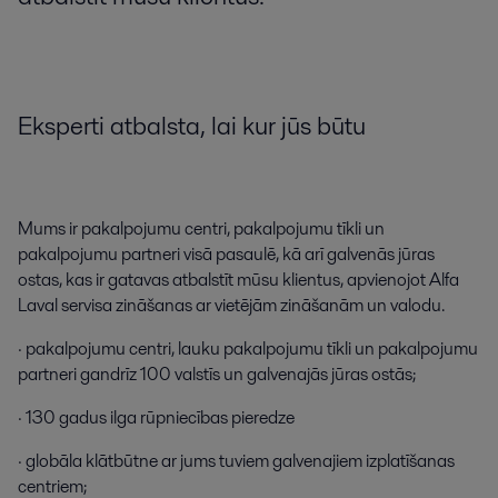
Eksperti
atbalsta
,
lai
kur
jūs
būtu
Mums
ir
pakalpojumu
centri
,
pakalpojumu
tīkli
un
pakalpojumu
partneri
visā
pasaulē
,
kā
arī
galvenās
jūras
ostas
,
kas
ir
gatavas
atbalstīt
mūsu
klientus
,
apvienojot
Alfa
Laval
servisa
zināšanas
ar
vietējām
zināšanām
un
valodu
.
·
pakalpojumu
centri
,
lauku
pakalpojumu
tīkli
un
pakalpojumu
partneri
gandrīz
100
valstīs
un
galvenajās
jūras
ostās
;
·
130
gadus
ilga
rūpniecības
pieredze
·
globāla
klātbūtne
ar
jums
tuviem
galvenajiem
izplatīšanas
centriem
;