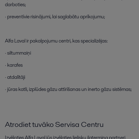
darboties
;
·
preventīvie
risinājumi
,
lai
saglabātu
aprīkojumu
;
Alfa
Laval
ir
pakalpojumu
centri
,
kas
specializējas
:
·
siltummaiņi
·
karafes
·
atdalītāji
·
jūras
katli
,
izplūdes
gāzu
attīrīšanas
un
inerto
gāzu
sistēmas
;
Atrodiet tuvāko Servisa Centru
Izvēloties Alfa Laval jūs izvēlaties lielisku ilgtermiņa partneri