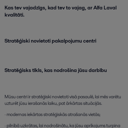
Kas
tev
vajadzīgs
,
kad
tev
to
vajag
,
ar
Alfa
Laval
kvalitāti
.
Stratēģiski
novietoti
pakalpojumu
centri
Stratēģisks
tīkls
,
kas
nodrošina
jūsu
darbību
Mūsu
centri
ir
stratēģiski
novietoti
visā
pasaulē
,
lai
mēs
varētu
uzturēt
jūsu
ierašanās
laiku
,
pat
ārkārtas
situācijās
.
·
modernas
iekārtas
stratēģiskās
atrašanās
vietās
;
·
pilnībā
uzkrātas
,
lai
nodrošinātu
,
ka
jūsu
aprīkojums
turpina