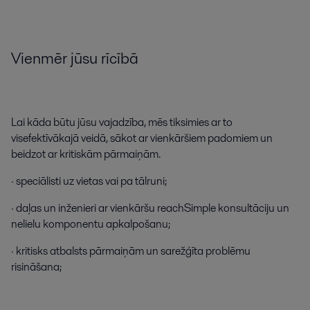
Vienmēr
jūsu
rīcībā
Lai
kāda
būtu
jūsu
vajadzība
,
mēs
tiksimies
ar
to
visefektīvākajā
veidā
,
sākot
ar
vienkāršiem
padomiem
un
beidzot
ar
kritiskām
pārmaiņām
.
·
speciālisti
uz
vietas
vai
pa
tālruni
;
·
daļas
un
inženieri
ar
vienkāršu
reachSimple
konsultāciju
un
nelielu
komponentu
apkalpošanu
;
·
kritisks
atbalsts
pārmaiņām
un
sarežģīta
problēmu
risināšana
;