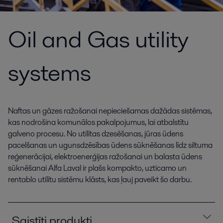
Oil and Gas utility
systems
Naftas un gāzes ražošanai nepieciešamas dažādas sistēmas,
kas nodrošina komunālos pakalpojumus, lai atbalstītu
galveno procesu. No utilītas dzesēšanas, jūras ūdens
pacelšanas un ugunsdzēsības ūdens sūknēšanas līdz siltuma
reģenerācijai, elektroenerģijas ražošanai un balasta ūdens
sūknēšanai Alfa Laval ir plašs kompakto, uzticamo un
rentablo utilītu sistēmu klāsts, kas ļauj paveikt šo darbu.
Saistīti produkti