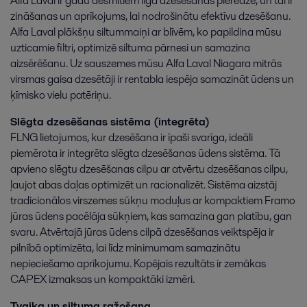
Alfa Laval ir gadu desmitiem ilga dzesēšanas pieredze, un tai ir
zināšanas un aprīkojums, lai nodrošinātu efektīvu dzesēšanu.
Alfa Laval plākšņu siltummaiņi ar blīvēm, ko papildina mūsu
uzticamie filtri, optimizē siltuma pārnesi un samazina
aizsērēšanu. Uz sauszemes mūsu Alfa Laval Niagara mitrās
virsmas gaisa dzesētāji ir rentabla iespēja samazināt ūdens un
ķīmisko vielu patēriņu.
Slēgta dzesēšanas sistēma (integrēta)
FLNG lietojumos, kur dzesēšana ir īpaši svarīga, ideāli
piemērota ir integrēta slēgta dzesēšanas ūdens sistēma. Tā
apvieno slēgtu dzesēšanas cilpu ar atvērtu dzesēšanas cilpu,
ļaujot abas daļas optimizēt un racionalizēt. Sistēma aizstāj
tradicionālos virszemes sūkņu moduļus ar kompaktiem Framo
jūras ūdens pacēlāja sūkņiem, kas samazina gan platību, gan
svaru. Atvērtajā jūras ūdens cilpā dzesēšanas veiktspēja ir
pilnībā optimizēta, lai līdz minimumam samazinātu
nepieciešamo aprīkojumu. Kopējais rezultāts ir zemākas
CAPEX izmaksas un kompaktāki izmēri.
Tvaika un siltuma ražošana