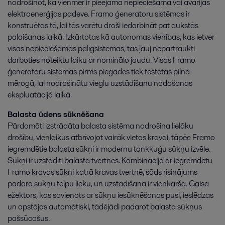
nodrošinot, ka vienmēr ir pieejama nepieciešamā vai avārijas
elektroenerģijas padeve. Framo ģeneratoru sistēmas ir
konstruētas tā, lai tās varētu droši iedarbināt pat aukstās
palaišanas laikā. Izkārtotas kā autonomas vienības, kas ietver
visas nepieciešamās palīgsistēmas, tās ļauj nepārtraukti
darboties noteiktu laiku ar nominālo jaudu. Visas Framo
ģeneratoru sistēmas pirms piegādes tiek testētas pilnā
mērogā, lai nodrošinātu vieglu uzstādīšanu nodošanas
ekspluatācijā laikā.
Balasta ūdens sūknēšana
Pārdomāti izstrādāta balasta sistēma nodrošina lielāku
drošību, vienlaikus atbrīvojot vairāk vietas kravai, tāpēc Framo
iegremdētie balasta sūkņi ir modernu tankkuģu sūkņu izvēle.
Sūkņi ir uzstādīti balasta tvertnēs. Kombinācijā ar iegremdētu
Framo kravas sūkni katrā kravas tvertnē, šāds risinājums
padara sūkņu telpu lieku, un uzstādīšana ir vienkārša. Gaisa
ežektors, kas savienots ar sūkņu iesūknēšanas pusi, ieslēdzas
un apstājas automātiski, tādējādi padarot balasta sūkņus
pašsūcošus.