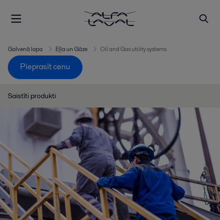
Galvenā lapa
Eļļa un Gāze
Oil and Gas utility systems
Pieprasīt cenu
Saistīti produkti