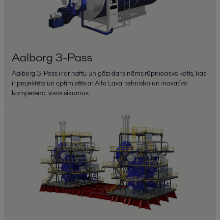
Aalborg 3-Pass
Aalborg 3-Pass ir ar naftu un gāzi darbināms rūpniecisks katls, kas
ir projektēts un optimizēts ar Alfa Laval tehnisko un inovatīvo
kompetenci visos sīkumos.