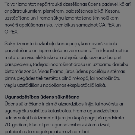
To var izmantot nepārtraukti dzesēšanas ūdens padevei, kā arī
ar pārtraukumiem, piemēram, balastēšanas laikā. Kesonu
uzstādīšana un Framo sūkņu izmantošana šim nolūkam
novērš applūšanas risku, vienlaikus samazinot CAPEX un
OPEX.
Sūkņi izmanto bezkabeļu koncepciju, kas novērš kabeļu
pārvietošanu un iegremdēšanu zem ūdens. Tie ir konstruēti ar
motora un visu elektrisko un rotējošo daļu aizsardzību pret
pārspiedienu, tādējādi nodrošinot drošu un uzticamu darbību
bīstamās zonās. Visas Framo jūras ūdens pacēlāju sistēmas
pirms piegādes tiek testētas pilnā mērogā, lai nodrošinātu
vieglu uzstādīšanu nodošanas ekspluatācijā laikā.
Ugunsdzēsības ūdens sūknēšana
Ūdens sūknēšana ir pirmā aizsardzības līnija, lai novērstu ar
ugunsgrēku saistītas katastrofas. Framo ugunsdzēsības
ūdens sūkņi tiek izmantoti jūrā jau kopš pagājušā gadsimta
70. gadiem, kļūstot par ugunsdzēsības sistēmu izvēli,
pateicoties to reaģētspējai un uzticamībai.