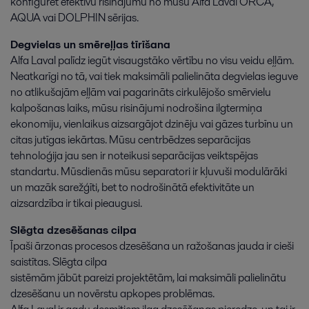
konfigurēt efektīvu risinājumu no mūsu Alfa Laval ORCA,
AQUA vai DOLPHIN sērijas.
Degvielas un smēreļļas tīrīšana
Alfa Laval palīdz iegūt visaugstāko vērtību no visu veidu eļļām.
Neatkarīgi no tā, vai tiek maksimāli palielināta degvielas ieguve
no atlikušajām eļļām vai pagarināts cirkulējošo smērvielu
kalpošanas laiks, mūsu risinājumi nodrošina ilgtermiņa
ekonomiju, vienlaikus aizsargājot dzinēju vai gāzes turbīnu un
citas jutīgas iekārtas. Mūsu centrbēdzes separācijas
tehnoloģija jau sen ir noteikusi separācijas veiktspējas
standartu. Mūsdienās mūsu separatori ir kļuvuši modulārāki
un mazāk sarežģīti, bet to nodrošinātā efektivitāte un
aizsardzība ir tikai pieaugusi.
Slēgta dzesēšanas cilpa
Īpaši ārzonas procesos dzesēšana un ražošanas jauda ir cieši
saistītas. Slēgta cilpa
sistēmām jābūt pareizi projektētām, lai maksimāli palielinātu
dzesēšanu un novērstu apkopes problēmas.