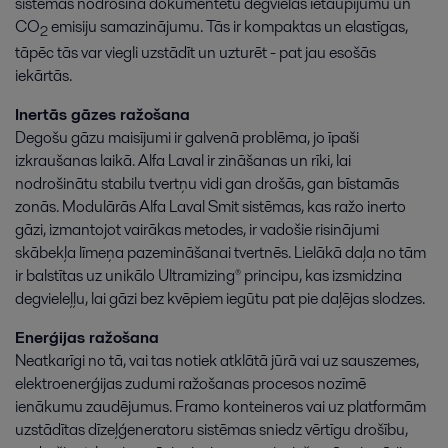
sistēmas nodrošina dokumentētu degvielas ietaupījumu un
CO
emisiju samazinājumu. Tās ir kompaktas un elastīgas,
2
tāpēc tās var viegli uzstādīt un uzturēt - pat jau esošās
iekārtās.
Inertās gāzes ražošana
Degošu gāzu maisījumi ir galvenā problēma, jo īpaši
izkraušanas laikā. Alfa Laval ir zināšanas un rīki, lai
nodrošinātu stabilu tvertņu vidi gan drošās, gan bīstamās
zonās. Modulārās Alfa Laval Smit sistēmas, kas ražo inerto
gāzi, izmantojot vairākas metodes, ir vadošie risinājumi
skābekļa līmeņa pazemināšanai tvertnēs. Lielākā daļa no tām
ir balstītas uz unikālo Ultramizing® principu, kas izsmidzina
degvieleļļu, lai gāzi bez kvēpiem iegūtu pat pie daļējas slodzes.
Enerģijas ražošana
Neatkarīgi no tā, vai tas notiek atklātā jūrā vai uz sauszemes,
elektroenerģijas zudumi ražošanas procesos nozīmē
ienākumu zaudējumus. Framo konteineros vai uz platformām
uzstādītas dīzeļģeneratoru sistēmas sniedz vērtīgu drošību,