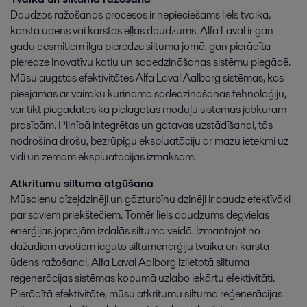
Daudzos ražošanas procesos ir nepieciešams liels tvaika,
karstā ūdens vai karstas eļļas daudzums. Alfa Laval ir gan
gadu desmitiem ilga pieredze siltuma jomā, gan pierādīta
pieredze inovatīvu katlu un sadedzināšanas sistēmu piegādē.
Mūsu augstas efektivitātes Alfa Laval Aalborg sistēmas, kas
pieejamas ar vairāku kurināmo sadedzināšanas tehnoloģiju,
var tikt piegādātas kā pielāgotas moduļu sistēmas jebkurām
prasībām. Pilnībā integrētas un gatavas uzstādīšanai, tās
nodrošina drošu, bezrūpīgu ekspluatāciju ar mazu ietekmi uz
vidi un zemām ekspluatācijas izmaksām.
Atkritumu siltuma atgūšana
Mūsdienu dīzeļdzinēji un gāzturbīnu dzinēji ir daudz efektīvāki
par saviem priekštečiem. Tomēr liels daudzums degvielas
enerģijas joprojām izdalās siltuma veidā. Izmantojot no
dažādiem avotiem iegūto siltumenerģiju tvaika un karstā
ūdens ražošanai, Alfa Laval Aalborg izlietotā siltuma
reģenerācijas sistēmas kopumā uzlabo iekārtu efektivitāti.
Pierādītā efektivitāte, mūsu atkritumu siltuma reģenerācijas