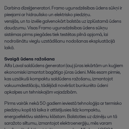
Darbina dīzeļģeneratori. Framo ugunsdzēsības ūdens sūkņi ir
pieejami ar hidraulisko un elektrisko piedziņu.
versijās, un to izvēle galvenokārt balstās uz izplūstamā ūdens
daudzumu. Visas Framo ugunsdzēsības ūdens sūkņu
sistēmas pirms piegādes tiek testētas pilnā apjomā, lai
nodrošinātu vieglu uzstādīšanu nodošanas ekspluatācijā
laikā.
Svaigā ūdens ražošana
Alfa Laval saldūdens ģeneratori ļauj jūras iekārtām un kuģiem
ekonomiski izmantot bagātīgo jūras ūdeni. Mēs esam pirmie,
kas uzsākuši kompaktu saldūdens ražošanu, izmantojot
vakuumdestilāciju, tādējādi novēršot bunkurēto ūdeni
apkalpes un tehniskajām vajadzībām.
Pirms vairāk nekā 50 gadiem ieviestā tehnoloģija ar termisko
piedziņu kopš tā laika ir attīstījusies līdz kompaktu,
energoefektīvu sistēmu klāstam. Balstoties uz dzinēju un tā
saražoto siltumu, izmantojot elektroenerģiju, mēs varam