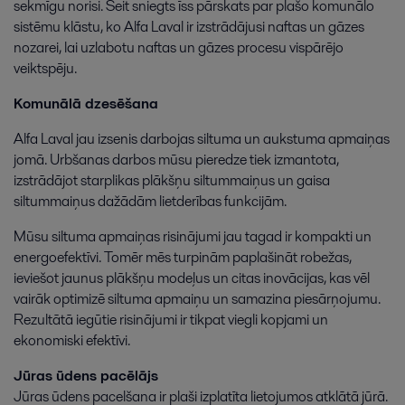
sekmīgu norisi. Šeit sniegts īss pārskats par plašo komunālo
sistēmu klāstu, ko Alfa Laval ir izstrādājusi naftas un gāzes
nozarei, lai uzlabotu naftas un gāzes procesu vispārējo
veiktspēju.
Komunālā dzesēšana
Alfa Laval jau izsenis darbojas siltuma un aukstuma apmaiņas
jomā. Urbšanas darbos mūsu pieredze tiek izmantota,
izstrādājot starplikas plākšņu siltummaiņus un gaisa
siltummaiņus dažādām lietderības funkcijām.
Mūsu siltuma apmaiņas risinājumi jau tagad ir kompakti un
energoefektīvi. Tomēr mēs turpinām paplašināt robežas,
ieviešot jaunus plākšņu modeļus un citas inovācijas, kas vēl
vairāk optimizē siltuma apmaiņu un samazina piesārņojumu.
Rezultātā iegūtie risinājumi ir tikpat viegli kopjami un
ekonomiski efektīvi.
Jūras ūdens pacēlājs
Jūras ūdens pacelšana ir plaši izplatīta lietojumos atklātā jūrā.