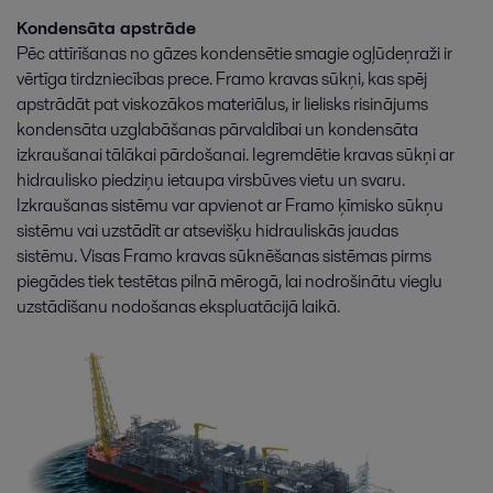
Kondensāta apstrāde
Pēc attīrīšanas no gāzes kondensētie smagie ogļūdeņraži ir
vērtīga tirdzniecības prece. Framo kravas sūkņi, kas spēj
apstrādāt pat viskozākos materiālus, ir lielisks risinājums
kondensāta uzglabāšanas pārvaldībai un kondensāta
izkraušanai tālākai pārdošanai. Iegremdētie kravas sūkņi ar
hidraulisko piedziņu ietaupa virsbūves vietu un svaru.
Izkraušanas sistēmu var apvienot ar Framo ķīmisko sūkņu
sistēmu vai uzstādīt ar atsevišķu hidrauliskās jaudas
sistēmu. Visas Framo kravas sūknēšanas sistēmas pirms
piegādes tiek testētas pilnā mērogā, lai nodrošinātu vieglu
uzstādīšanu nodošanas ekspluatācijā laikā.