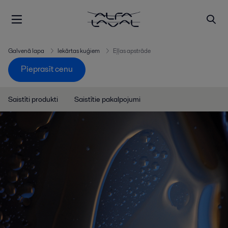
Galvenā lapa
Iekārtas kuģiem
Eļļas apstrāde
Pieprasīt cenu
Saistīti produkti
Saistītie pakalpojumi