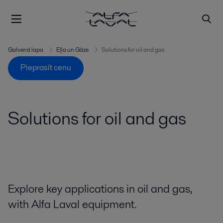
Galvenā lapa
Eļļa un Gāze
Solutions for oil and gas
Pieprasīt cenu
Solutions for oil and gas
Explore key applications in oil and gas,
with Alfa Laval equipment.