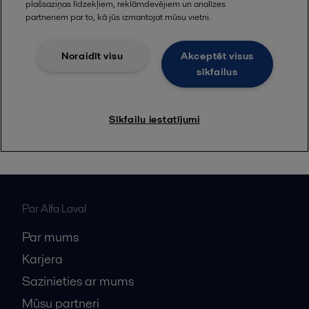
Par Alfa Laval
Par mums
Karjera
Sazinieties ar mums
Mūsu partneri