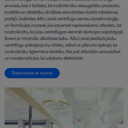
process, kas ir būtisks, lai nodrošinātu visaugstāko produktu
kvalitāti un atbilstību drošības standartiem katrā ražošanas
partijā. Izvēloties Alfa Laval centrifūgu servisu biotehnoloģiju
un farmācijas nozarei, jūs saņemat nepieciešamo atbalstu, lai
nodrošinātu, ka jūsu centrifūgas vienmēr darbojas vajadzīgajā
līmenī ar minimālu dīkstāves laiku. Alfa Laval piedāvā plašu
centrifūgu pakalpojumu klāstu, sākot ar plānoto apkopi, lai
nodrošinātu ilgtermiņa darbību, līdz pat stāvokļa uzraudzībai
un modernizācijai, lai uzlabotu efektivitāti.
Sazinieties ar mums