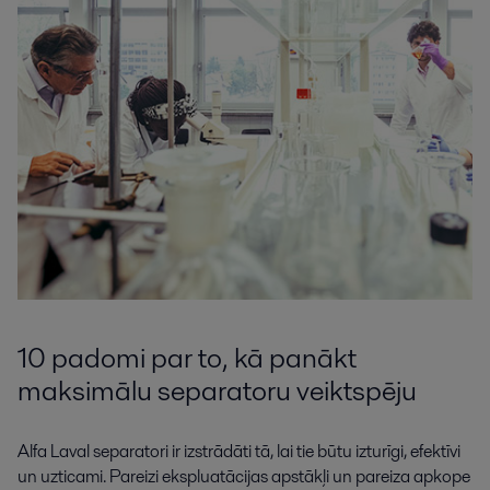
10 padomi par to, kā panākt
maksimālu separatoru veiktspēju
Alfa Laval separatori ir izstrādāti tā, lai tie būtu izturīgi, efektīvi
un uzticami. Pareizi ekspluatācijas apstākļi un pareiza apkope