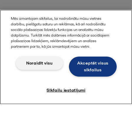
Mēs izmantojam sīkfailus, lai nodrošinātu mūsu vietnes
darbību, pielāgotu saturu un reklāmas, kā arī nodrošinātu
sociālo plašsaziņas līdzekļu funkcijas un analizētu mūsu
datplūsmu. Turklāt mēs dalāmies informācijā ar sociālajiem
plašsaziņas līdzekļiem, reklāmdevējiem un analīzes
partneriem par to, kā jūs izmantojat mūsu vietni.
Noraidīt visu
Akceptēt visus
sīkfailus
Sīkfailu iestatījumi