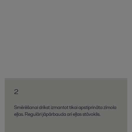
2
Smērēšanai drīkst izmantot tikai apstiprināta zīmola
eļļas. Regulāri jāpārbauda arī eļļas stāvoklis.