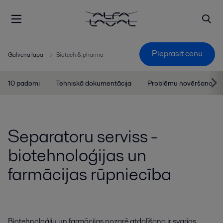
Pieprasīt cenu
Galvenā lapa
Biotech & pharma
10 padomi
Tehniskā dokumentācija
Problēmu novēršana
Separatoru serviss -
biotehnoloģijas un
farmācijas rūpniecība
Biotehnoloģiju un farmācijas nozarē atdalīšana ir svarīgs