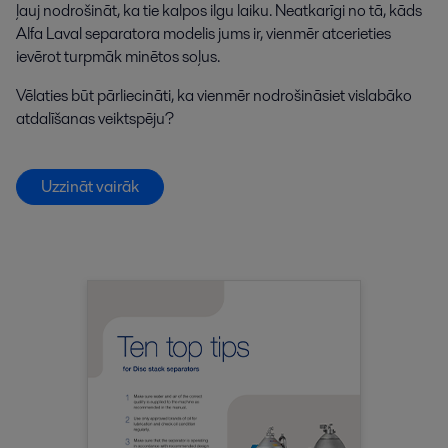
ļauj nodrošināt, ka tie kalpos ilgu laiku. Neatkarīgi no tā, kāds
Alfa Laval separatora modelis jums ir, vienmēr atcerieties
ievērot turpmāk minētos soļus.
Vēlaties būt pārliecināti, ka vienmēr nodrošināsiet vislabāko
atdalīšanas veiktspēju?
Uzzināt vairāk