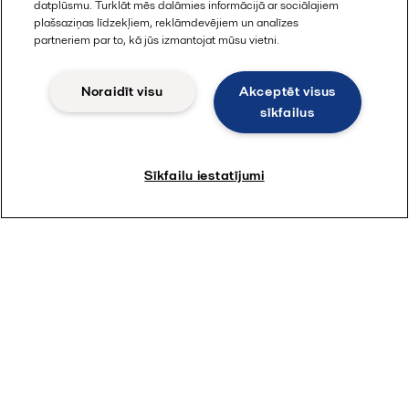
datplūsmu. Turklāt mēs dalāmies informācijā ar sociālajiem
plašsaziņas līdzekļiem, reklāmdevējiem un analīzes
partneriem par to, kā jūs izmantojat mūsu vietni.
Noraidīt visu
Akceptēt visus
sīkfailus
Sīkfailu iestatījumi