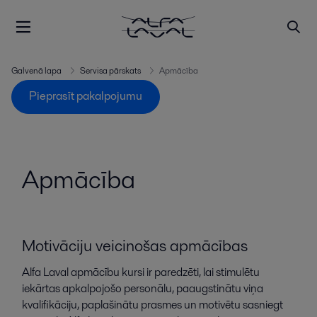
Galvenā lapa
Servisa pārskats
Apmācība
Pieprasīt pakalpojumu
Apmācība
Motivāciju veicinošas apmācības
Alfa Laval apmācību kursi ir paredzēti, lai stimulētu
iekārtas apkalpojošo personālu, paaugstinātu viņa
kvalifikāciju, paplašinātu prasmes un motivētu sasniegt