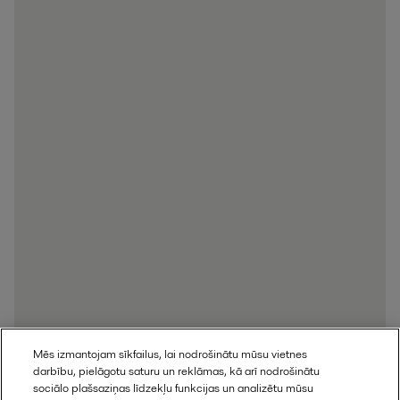
Mēs izmantojam sīkfailus, lai nodrošinātu mūsu vietnes
darbību, pielāgotu saturu un reklāmas, kā arī nodrošinātu
sociālo plašsaziņas līdzekļu funkcijas un analizētu mūsu