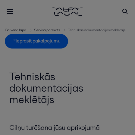
Galvenā lapa
Servisa pārskats
Tehniskās dokumentācijas meklētājs
Pieprasīt pakalpojumu
Tehniskās
dokumentācijas
meklētājs
Cilņu turēšana jūsu aprīkojumā