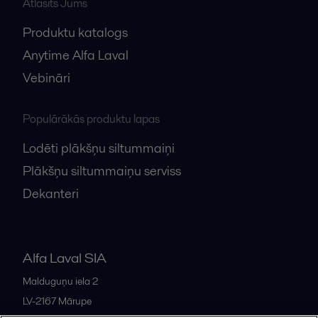
Atlasīts Jums
Produktu katalogs
Anytime Alfa Laval
Vebināri
Populārākās produktu lapas
Lodēti plākšņu siltummaiņi
Plākšņu siltummaiņu serviss
Dekanteri
Alfa Laval SIA
Malduguņu iela 2
LV-2167
Mārupe