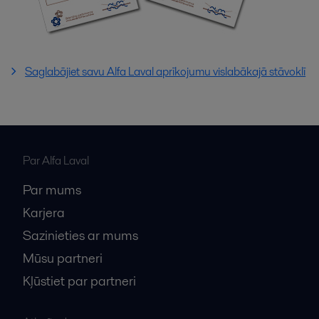
Saglabājiet savu Alfa Laval aprīkojumu vislabākajā stāvoklī
Par Alfa Laval
Par mums
Karjera
Sazinieties ar mums
Mūsu partneri
Kļūstiet par partneri