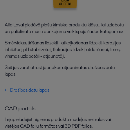
Alfa Laval piedāvā plašu ķīmisko produktu klāstu, lai uzlabotu
un palielinātu mūsu aprīkojuma veiktspēju šādās kategorijās:
Smērvielas, tīrīšanas līdzekļi - atkaļķošanas līdzekļi, korozijas
inhibitori, pH stabilizētāji, flokācijas līdzekļi atdalīšanai, līmes,
virsmas uzlabotāji - atjaunotāji.
Šeit jūs varat atrast jaunākās atjauninātās drošības datu
lapas.
Drošības datu lapas
CAD portāls
Lejupielādējiet higiēnas produktu modeļus neitrālos vai
vietējos CAD failu formātos vai 3D PDF failos.