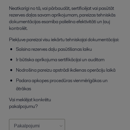
Neatkarīgi no tā, vai pārbaudāt, sertificējat vai pasūtāt
rezerves daļas savam aprīkojumam, pareizas tehniskās
dokumentācijas esamība palielina efektivitāti un ļauj
kontrolēt.
Piekļuve pareizai visu iekārtu tehniskajai dokumentācijai:
Saīsina rezerves daļu pasūtīšanas laiku
Ir būtiska aprīkojuma sertifikācijai un auditam
Nodrošina pareizu apstrādi ikdienas operāciju laikā
Padara apkopes procedūras vienmērīgākas un
ātrākas
Vai meklējat konkrētu
pakalpojumu?