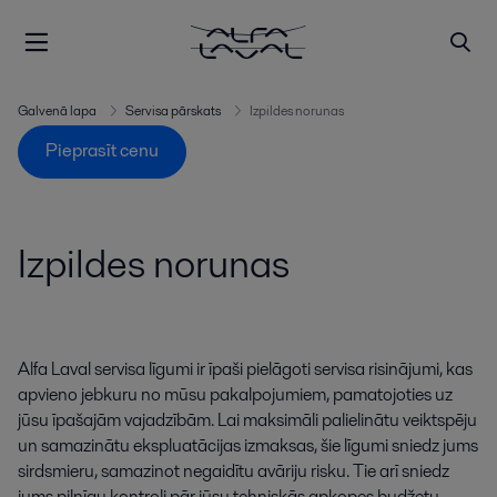
Galvenā lapa
Servisa pārskats
Izpildes norunas
Pieprasīt cenu
Izpildes norunas
Alfa Laval servisa līgumi ir īpaši pielāgoti servisa risinājumi, kas
apvieno jebkuru no mūsu pakalpojumiem, pamatojoties uz
jūsu īpašajām vajadzībām. Lai maksimāli palielinātu veiktspēju
un samazinātu ekspluatācijas izmaksas, šie līgumi sniedz jums
sirdsmieru, samazinot negaidītu avāriju risku. Tie arī sniedz
jums pilnīgu kontroli pār jūsu tehniskās apkopes budžetu.