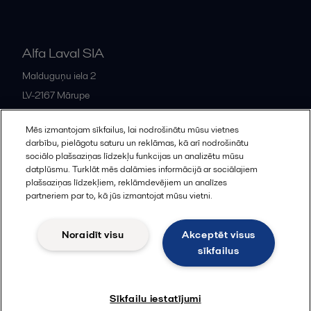
Alfa Laval SIA
Malduguņu iela 2
LV-2167
Mārupe
Latvia
Mēs izmantojam sīkfailus, lai nodrošinātu mūsu vietnes
+371 678 285 08
darbību, pielāgotu saturu un reklāmas, kā arī nodrošinātu
sociālo plašsaziņas līdzekļu funkcijas un analizētu mūsu
datplūsmu. Turklāt mēs dalāmies informācijā ar sociālajiem
All offices and partners
plašsaziņas līdzekļiem, reklāmdevējiem un analīzes
partneriem par to, kā jūs izmantojat mūsu vietni.
Noraidīt visu
Akceptēt visus
Cookies policy
Legal terms and conditions
sīkfailus
Sekot
Sīkfailu iestatījumi
© 2015-2026, ALFA LAVAL