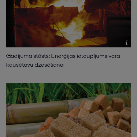
Gadījuma stāsts: Enerģijas ietaupījums vara
kausētavu dzesēšanai