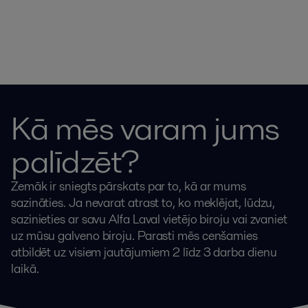
Kā mēs varam jums
palīdzēt?
Zemāk ir sniegts pārskats par to, kā ar mums
sazināties. Ja nevarat atrast to, ko meklējat, lūdzu,
sazinieties ar savu Alfa Laval vietējo biroju vai zvaniet
uz mūsu galveno biroju. Parasti mēs cenšamies
atbildēt uz visiem jautājumiem 2 līdz 3 darba dienu
laikā.