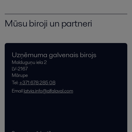
Mūsu biroji un partneri
Uzņēmuma galvenais birojs
Malduguņu iela 2
LV-2167
Mārupe
Tel:
+371 678 285 08
Email
latvia.info@alfalaval.com