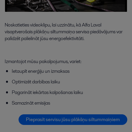
Noskatieties videoklipu, lai uzzinātu, kā Alfa Laval
visaptverošais plākšņu siltummaiņa servisa piedāvājums var
palīdzēt palielināt jūsu energoefektivitāti.
Izmantojot mūsu pakalpojumus, variet:
Ietaupīt enerģiju un izmaksas
Optimizēt darbības laiku
Pagarināt iekārtas kalpošanas laiku
Samazināt emisijas
Pieprasīt servisu jūsu plākšņu siltummaiņiem