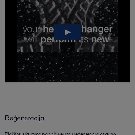
Reģenerācija
Plākšņu siltummaiņa ar blīvējumu reģenerācija atjauno