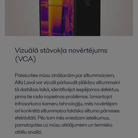
Vizuālā stāvokļa novērtējums
(VCA)
Pateicoties mūsu zināšanām par siltummaiņiem,
Alfa Laval var vizuāli pārbaudīt plākšņu siltummaini
tā darbības laikā, identificējot iespējamos defektus,
pirms tie rada nopietnas problēmas. Izmantojot
infrasarkano kameru tehnoloģiju, mēs novērtējam
arī konkrētā siltummaiņa faktisko siltuma pārneses
efektivitāti. Pēc tam mēs sniedzam ieteikumus,
pamatojoties uz mūsu atklājumiem un termisko
attēlu analīzi.