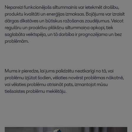
Nepareizi funkcionējošs siltummainis var ietekmēt drošību,
produktu kvalitāti un enerģijas izmaksas. Bojājums var izraisīt
dārgas dīkstāves un būtiskus ražošanas zaudējumus. Veicot
regulāru un proaktīvu plākšņu siltummaiņa apkopi, tiek
saglabāta veiktspēja, un tā darbība ir prognozējama un bez
problēmām.
Mums ir pieredze, lai jums palīdzētu neatkarīgi no tā, vai
problēmu izjūtat šodien, vēlaties novērst problēmas nākotnē,
vai vēlaties problēmu atrisināt pats, izmantojot mūsu
tiešsaistes problēmu meklētāju.