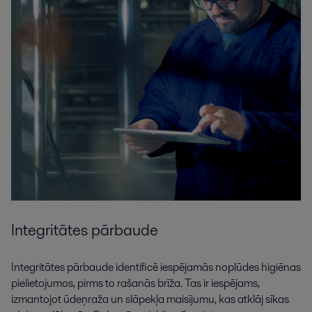
Integritātes pārbaude
Integritātes pārbaude identificē iespējamās noplūdes higiēnas
pielietojumos, pirms to rašanās brīža. Tas ir iespējams,
izmantojot ūdeņraža un slāpekļa maisījumu, kas atklāj sīkas