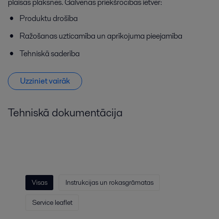
plaisas plāksnēs. Galvenās priekšrocības ietver:
Produktu drošība
Ražošanas uzticamība un aprīkojuma pieejamība
Tehniskā saderība
Uzziniet vairāk
Tehniskā dokumentācija
Visas
Instrukcijas un rokasgrāmatas
Service leaflet