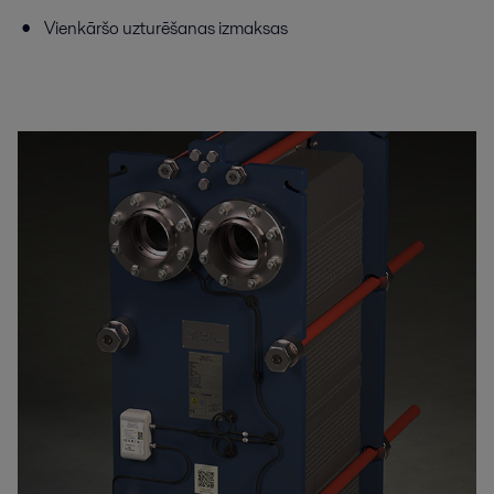
Vienkāršo uzturēšanas izmaksas