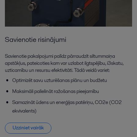
Savienotie risinājumi
Savienotie pakalpojumi palīdz pārraudzīt siltummaiņa
apstākļus, pateicoties kam var uzlabot ilgtspējību, i3skatu,
uzticamību un resursu efektivitāti. Tādā veidā variet:
Optimizēt savu uzturēšanas plānu un budžetu
Maksimāli palielināt ražošanas pieejamību
Samazināt ūdens un enerģijas patēriņu, CO2e (CO2
ekvivalents)
Uzziniet vairāk