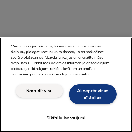
Mēs izmantojam sīkfailus, lai nodrošinātu mūsu vietnes
darbību, pielāgotu saturu un reklāmas, kā arī nodrošinātu
sociālo plašsaziņas līdzekļu funkcijas un analizētu mūsu
datplūsmu. Turklāt mēs dalāmies informācijā ar sociālajiem
plašsaziņas līdzekļiem, reklāmdevējiem un analīzes
partneriem par to, kā jūs izmantojat mūsu vietni.
Noraidīt visu
Akceptēt visus
sīkfailus
Sīkfailu iestatījumi