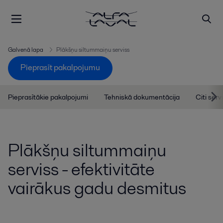
Galvenā lapa
Plākšņu siltummaiņu serviss
Pieprasīt pakalpojumu
Pieprasītākie pakalpojumi
Tehniskā dokumentācija
Citi ser
Plākšņu siltummaiņu
serviss - efektivitāte
vairākus gadu desmitus