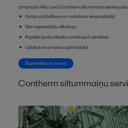
Izmantojot Alfa Laval Contherm siltummaiņa servisa pakal
Droša uzstādīšana un nodošana ekspluatācijā
Nav neparedzētu dīkstāvju
Kopējās īpašumtiesību izmaksas ir zemākas
Uzlabojumi procesa optimizācijai
Sazinieties ar mums
Contherm siltummaiņu serv