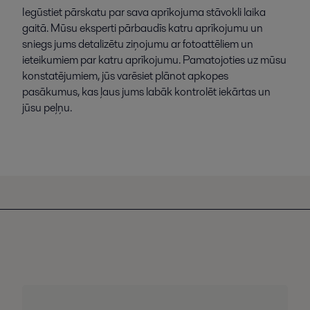
Iegūstiet pārskatu par sava aprīkojuma stāvokli laika
gaitā. Mūsu eksperti pārbaudīs katru aprīkojumu un
sniegs jums detalizētu ziņojumu ar fotoattēliem un
ieteikumiem par katru aprīkojumu. Pamatojoties uz mūsu
konstatējumiem, jūs varēsiet plānot apkopes
pasākumus, kas ļaus jums labāk kontrolēt iekārtas un
jūsu peļņu.