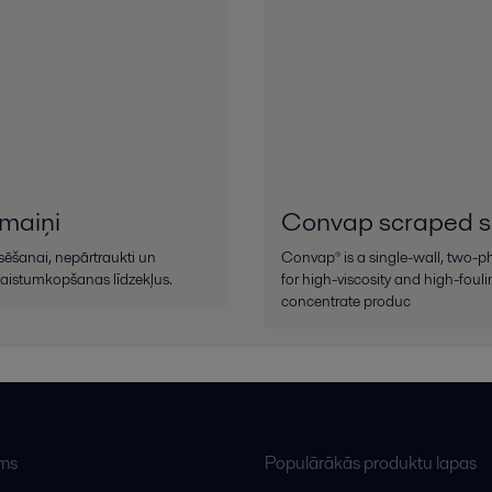
maiņi
Convap scraped s
sēšanai, nepārtraukti un
Convap® is a single-wall, two-p
kaistumkopšanas līdzekļus.
for high-viscosity and high-fouli
concentrate produc
ums
Populārākās produktu lapas