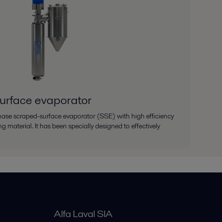
urface evaporator
hase scraped-surface evaporator (SSE) with high efficiency
ng material. It has been specially designed to effectively
Alfa Laval SIA