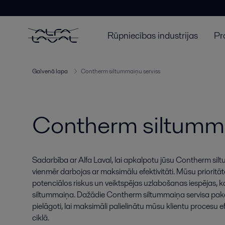
Rūpniecības industrijas
Pr
Galvenā lapa
Contherm siltummaiņu serviss
Contherm siltumma
Sadarbība ar Alfa Laval, lai apkalpotu jūsu Contherm silt
vienmēr darbojas ar maksimālu efektivitāti. Mūsu prioritāte 
potenciālos riskus un veiktspējas uzlabošanas iespējas, k
siltummaiņa. Dažādie Contherm siltummaiņa servisa paka
pielāgoti, lai maksimāli palielinātu mūsu klientu procesu efe
ciklā.