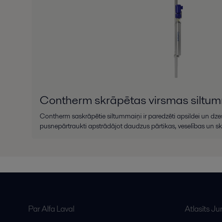
Contherm skrāpētas virsmas siltum
Contherm saskrāpētie siltummaiņi ir paredzēti apsildei un dze
pusnepārtraukti apstrādājot daudzus pārtikas, veselības un s
Par Alfa Laval
Atlasīts J