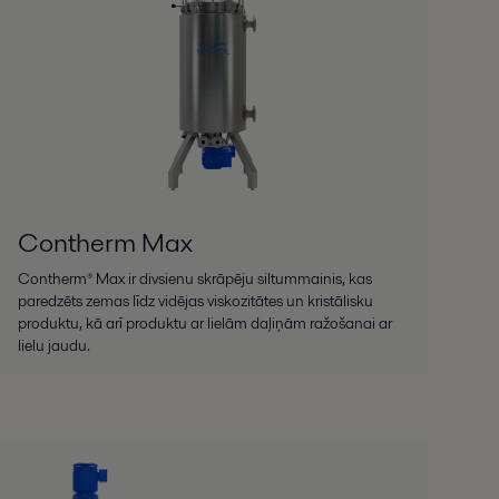
Contherm Max
Contherm® Max ir divsienu skrāpēju siltummainis, kas
paredzēts zemas līdz vidējas viskozitātes un kristālisku
produktu, kā arī produktu ar lielām daļiņām ražošanai ar
lielu jaudu.