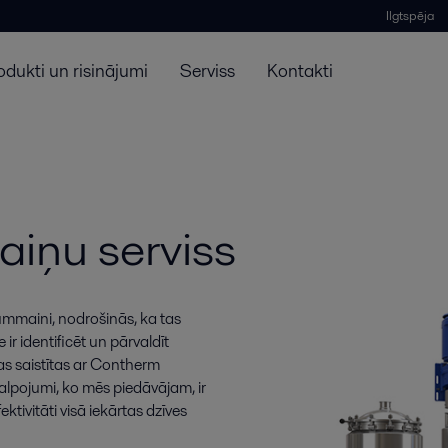
Ilgtspēja
odukti un risinājumi
Serviss
Kontakti
iņu serviss
ummaini, nodrošinās, ka tas
ir identificēt un pārvaldīt
as saistītas ar Contherm
lpojumi, ko mēs piedāvājam, ir
ktivitāti visā iekārtas dzīves