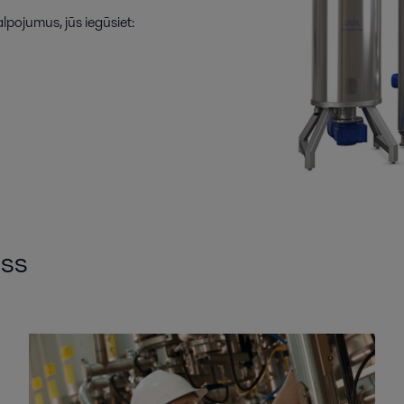
pojumus, jūs iegūsiet:
iss