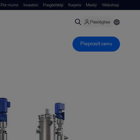
Par mums
Investori
Piegādātāji
Karjera
Mediji
Webshop
Pieslēgties
Pieprasīt cenu