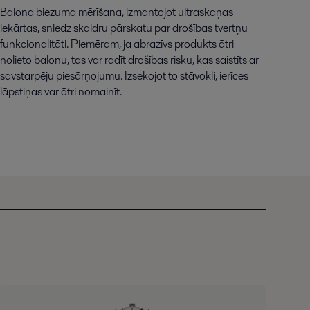
Balona biezuma mērīšana, izmantojot ultraskaņas
iekārtas, sniedz skaidru pārskatu par drošības tvertņu
funkcionalitāti. Piemēram, ja abrazīvs produkts ātri
nolieto balonu, tas var radīt drošības risku, kas saistīts ar
savstarpēju piesārņojumu. Izsekojot to stāvokli, ierīces
lāpstiņas var ātri nomainīt.