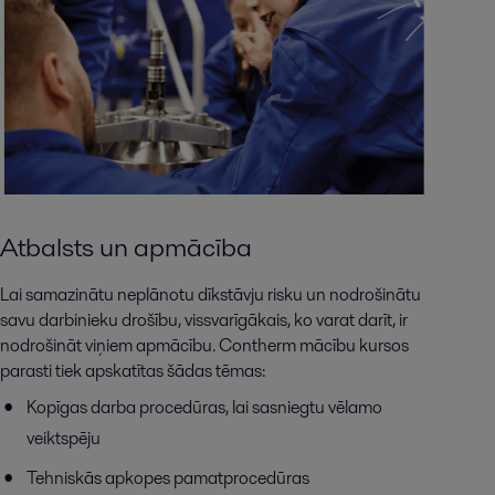
Atbalsts un apmācība
Lai samazinātu neplānotu dīkstāvju risku un nodrošinātu
savu darbinieku drošību, vissvarīgākais, ko varat darīt, ir
nodrošināt viņiem apmācību. Contherm mācību kursos
parasti tiek apskatītas šādas tēmas:
Kopīgas darba procedūras, lai sasniegtu vēlamo
veiktspēju
Tehniskās apkopes pamatprocedūras