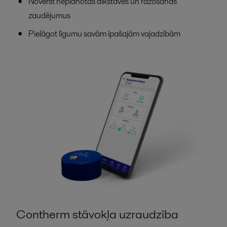
Novērst neplānotas dīkstāves un ražošanas
zaudējumus
Pielāgot līgumu savām īpašajām vajadzībām
Contherm stāvokļa uzraudzība