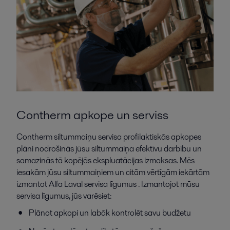
Contherm apkope un serviss
Contherm siltummaiņu servisa profilaktiskās apkopes
plāni nodrošinās jūsu siltummaiņa efektīvu darbību un
samazinās tā kopējās ekspluatācijas izmaksas. Mēs
iesakām jūsu siltummaiņiem un citām vērtīgām iekārtām
izmantot Alfa Laval servisa līgumus . Izmantojot mūsu
servisa līgumus, jūs varēsiet:
Plānot apkopi un labāk kontrolēt savu budžetu