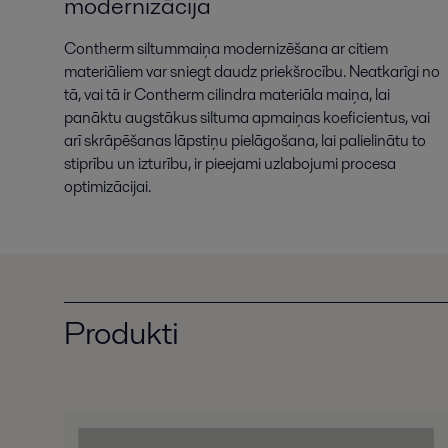
modernizācija
Contherm siltummaiņa modernizēšana ar citiem
materiāliem var sniegt daudz priekšrocību. Neatkarīgi no
tā, vai tā ir Contherm cilindra materiāla maiņa, lai
panāktu augstākus siltuma apmaiņas koeficientus, vai
arī skrāpēšanas lāpstiņu pielāgošana, lai palielinātu to
stiprību un izturību, ir pieejami uzlabojumi procesa
optimizācijai.
Produkti