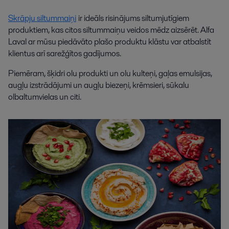
Skrāpju siltummaiņi
ir ideāls risinājums siltumjutīgiem
produktiem, kas citos siltummaiņu veidos mēdz aizsērēt. Alfa
Laval ar mūsu piedāvāto plašo produktu klāstu var atbalstīt
klientus arī sarežģītos gadījumos.
Piemēram, šķidri olu produkti un olu kulteņi, gaļas emulsijas,
augļu izstrādājumi un augļu biezeņi, krēmsieri, sūkalu
olbaltumvielas un citi.