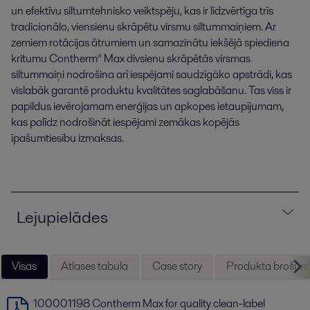
un efektīvu siltumtehnisko veiktspēju, kas ir līdzvērtīga trīs
tradicionālo, viensienu skrāpētu virsmu siltummaiņiem. Ar
zemiem rotācijas ātrumiem un samazinātu iekšējā spiediena
kritumu Contherm® Max divsienu skrāpētās virsmas
siltummaiņi nodrošina arī iespējami saudzīgāko apstrādi, kas
vislabāk garantē produktu kvalitātes saglabāšanu. Tas viss ir
papildus ievērojamam enerģijas un apkopes ietaupījumam,
kas palīdz nodrošināt iespējami zemākas kopējās
īpašumtiesību izmaksas.
Lejupielādes
Visas
Atlases tabula
Case story
Produkta brošūra
100001198 Contherm Max for quality clean-label