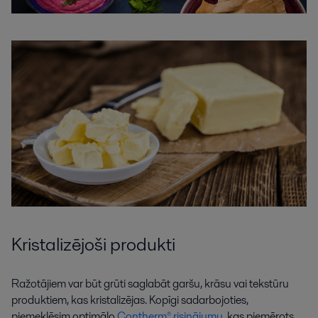
Kristalizējoši produkti
Ražotājiem var būt grūti saglabāt garšu, krāsu vai tekstūru
produktiem, kas kristalizējas. Kopīgi sadarbojoties,
piemeklēsim optimālo
Contherm® risinājumu
, kas piemērots