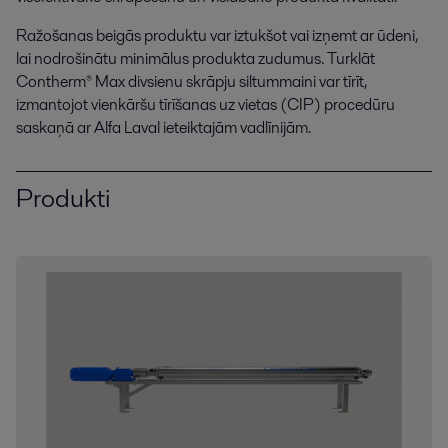
Ražošanas beigās produktu var iztukšot vai izņemt ar ūdeni,
lai nodrošinātu minimālus produkta zudumus. Turklāt
Individuālā higēna
Contherm® Max divsienu skrāpju siltummaini var tīrīt,
Lai efektīvi ražotu diferencētas kosmētikas un higiēnas preces, ir
izmantojot vienkāršu tīrīšanas uz vietas (CIP) procedūru
vajadzīga ražošanas pieredze un plašs higiēnisko iekārtu klāsts, ko mēs
saskaņā ar Alfa Laval ieteiktajām vadlīnijām.
nodrošinam.
Produkti
Mājsaimniecības higēna
Lai ražotu mājsaimniecības produktus mājas tīrīšanai un aizsardzībai,
nepieciešama procesa zinātība un plašs higiēnisko iekārtu portfelis, lai