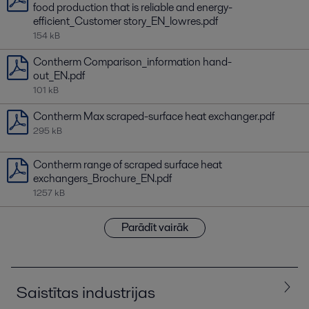
food production that is reliable and energy-
efficient_Customer story_EN_lowres.pdf
154 kB
Contherm Comparison_information hand-
out_EN.pdf
101 kB
Contherm Max scraped-surface heat exchanger.pdf
295 kB
Contherm range of scraped surface heat
exchangers_Brochure_EN.pdf
1257 kB
Parādīt vairāk
Saistītas industrijas