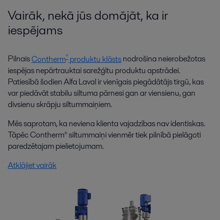
Vairāk, nekā jūs domājāt, ka ir
iespējams
®
Pilnais
Contherm
produktu klāsts
nodrošina neierobežotas
iespējas nepārtrauktai sarežģītu produktu apstrādei.
Patiesībā šodien Alfa Laval ir vienīgais piegādātājs tirgū, kas
var piedāvāt stabilu siltuma pārnesi gan ar viensienu, gan
divsienu skrāpju siltummaiņiem.
Mēs saprotam, ka neviena klienta vajadzības nav identiskas.
Tāpēc Contherm® siltummaiņi vienmēr tiek pilnībā pielāgoti
paredzētajam pielietojumam.
Atklājiet vairāk