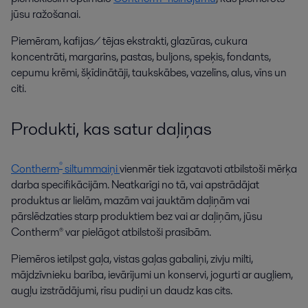
jūsu ražošanai.
Piemēram, kafijas/ tējas ekstrakti, glazūras, cukura
koncentrāti, margarīns, pastas, buljons, speķis, fondants,
cepumu krēmi, šķīdinātāji, taukskābes, vazelīns, alus, vīns un
citi.
Produkti, kas satur daļiņas
®
Contherm
siltummaiņi
vienmēr tiek izgatavoti atbilstoši mērķa
darba specifikācijām. Neatkarīgi no tā, vai apstrādājat
produktus ar lielām, mazām vai jauktām daļiņām vai
pārslēdzaties starp produktiem bez vai ar daļiņām, jūsu
Contherm® var pielāgot atbilstoši prasībām.
Piemēros ietilpst gaļa, vistas gaļas gabaliņi, zivju milti,
mājdzīvnieku barība, ievārījumi un konservi, jogurti ar augļiem,
augļu izstrādājumi, rīsu pudiņi un daudz kas cits.