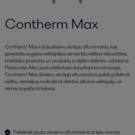
Contherm Max
Contherm® Max ir dubultsienu skrāpju siltummainis, kas
paredzēts augstas veiktspējas zemas līdz vidējas viskozitātes,
kristālisku produktu un produktu ar lielām daļiņām, ražošanai.
Pateicoties Alfa Laval uzlabotajai dubultajai konstrukcijai,
Contherm® Max divsienu skrāpju siltummainis palīdz palielināt
ražību, vienlaikus nodrošinot efektīvu siltuma veiktspēju un
zemas kopējās izmaksas.
Palieliniet jaudu: divsienu siltummainis ar lielu virsmas