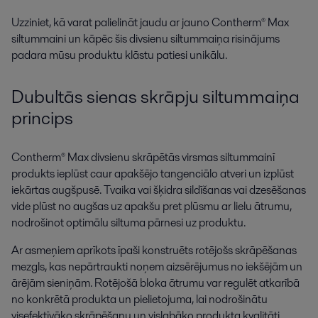
Uzziniet, kā varat palielināt jaudu ar jauno Contherm® Max
siltummaini un kāpēc šis divsienu siltummaiņa risinājums
padara mūsu produktu klāstu patiesi unikālu.
Dubultās sienas skrāpju siltummaiņa
princips
Dzērienu ražošana
Contherm® Max divsienu skrāpētās virsmas siltummainī
Izvēlies Alfa Laval dzērienu aprīkojumu un apstrādes risinājumus, lai
produkts ieplūst caur apakšējo tangenciālo atveri un izplūst
samazinātu enerģijas, ūdens patēriņu, uzlabotu higiēnas līmeni un
iekārtas augšpusē. Tvaika vai šķidra sildīšanas vai dzesēšanas
produktu kvalitāti.
vide plūst no augšas uz apakšu pret plūsmu ar lielu ātrumu,
nodrošinot optimālu siltuma pārnesi uz produktu.
Ar asmeņiem aprīkots īpaši konstruēts rotējošs skrāpēšanas
mezgls, kas nepārtraukti noņem aizsērējumus no iekšējām un
ārējām sieniņām. Rotējošā bloka ātrumu var regulēt atkarībā
no konkrētā produkta un pielietojuma, lai nodrošinātu
visefektīvāko skrāpēšanu un vislabāko produkta kvalitāti.