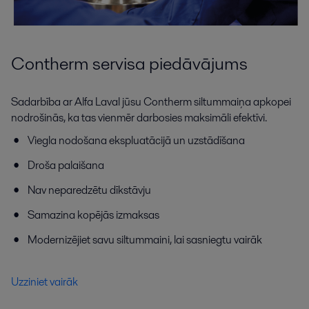
Contherm servisa piedāvājums
Sadarbība ar Alfa Laval jūsu Contherm siltummaiņa apkopei
nodrošinās, ka tas vienmēr darbosies maksimāli efektīvi.
Viegla nodošana ekspluatācijā un uzstādīšana
Droša palaišana
Nav neparedzētu dīkstāvju
Samazina kopējās izmaksas
Modernizējiet savu siltummaini, lai sasniegtu vairāk
Uzziniet vairāk