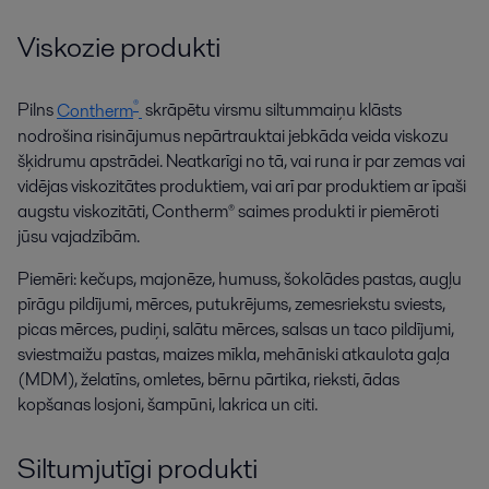
Viskozie produkti
®
Pilns
Contherm
skrāpētu virsmu siltummaiņu klāsts
nodrošina risinājumus nepārtrauktai jebkāda veida viskozu
šķidrumu apstrādei. Neatkarīgi no tā, vai runa ir par zemas vai
vidējas viskozitātes produktiem, vai arī par produktiem ar īpaši
augstu viskozitāti, Contherm® saimes produkti ir piemēroti
jūsu vajadzībām.
Piemēri: kečups, majonēze, humuss, šokolādes pastas, augļu
pīrāgu pildījumi, mērces, putukrējums, zemesriekstu sviests,
picas mērces, pudiņi, salātu mērces, salsas un taco pildījumi,
sviestmaižu pastas, maizes mīkla, mehāniski atkaulota gaļa
(MDM), želatīns, omletes, bērnu pārtika, rieksti, ādas
kopšanas losjoni, šampūni, lakrica un citi.
Siltumjutīgi produkti