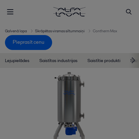
Galvenā lapa
Skrāpētas virsmas siltummaiņi
Contherm Max
Pieprasīt cenu
Lejupielādes
Saistītas industrijas
Saistītie produkti
Sazi