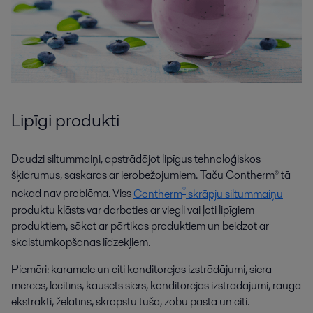
Lipīgi produkti
Daudzi siltummaiņi, apstrādājot lipīgus tehnoloģiskos
šķidrumus, saskaras ar ierobežojumiem. Taču Contherm® tā
®
nekad nav problēma. Viss
Contherm
skrāpju siltummaiņu
produktu klāsts var darboties ar viegli vai ļoti lipīgiem
produktiem, sākot ar pārtikas produktiem un beidzot ar
skaistumkopšanas līdzekļiem.
Piemēri: karamele un citi konditorejas izstrādājumi, siera
mērces, lecitīns, kausēts siers, konditorejas izstrādājumi, rauga
ekstrakti, želatīns, skropstu tuša, zobu pasta un citi.