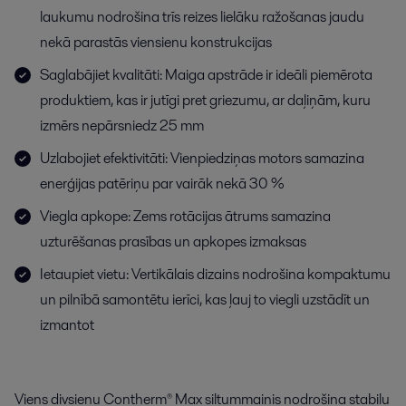
laukumu nodrošina trīs reizes lielāku ražošanas jaudu
nekā parastās viensienu konstrukcijas
Saglabājiet kvalitāti: Maiga apstrāde ir ideāli piemērota
produktiem, kas ir jutīgi pret griezumu, ar daļiņām, kuru
izmērs nepārsniedz 25 mm
Uzlabojiet efektivitāti: Vienpiedziņas motors samazina
enerģijas patēriņu par vairāk nekā 30 %
Viegla apkope: Zems rotācijas ātrums samazina
uzturēšanas prasības un apkopes izmaksas
Ietaupiet vietu: Vertikālais dizains nodrošina kompaktumu
un pilnībā samontētu ierīci, kas ļauj to viegli uzstādīt un
izmantot
Viens divsienu Contherm® Max siltummainis nodrošina stabilu