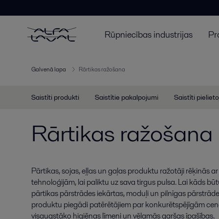
Rūpniecības industrijas
Pr
Galvenā lapa
Rārtikas ražošana
Saistīti produkti
Saistītie pakalpojumi
Saistīti pieliet
Rārtikas ražošana
Pārtikas, sojas, eļļas un gaļas produktu ražotāji rēķinās a
tehnoloģijām, lai paliktu uz sava tirgus pulsa. Lai kāds bū
pārtikas pārstrādes iekārtas, moduļi un pilnīgas pārstrādes
produktu piegādi patērētājiem par konkurētspējīgām cen
visaugstāko higiēnas līmeni un vēlamās garšas īpašības.