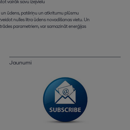
stot
vairāk
savu
izejvielu
un
ūdens
,
patēriņu
un
atkritumu
plūsmu
zveidot
nulles
litra
ūdens
novadīšanas
vietu
.
Un
trādes
parametriem
,
var
samazināt
enerģijas
Jaunumi