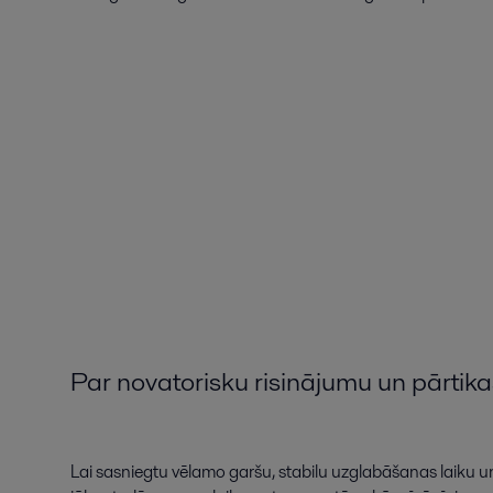
Par
novatorisku
risinājumu
un
pārtika
Lai
sasniegtu
vēlamo
garšu
,
stabilu
uzglabāšanas
laiku
u