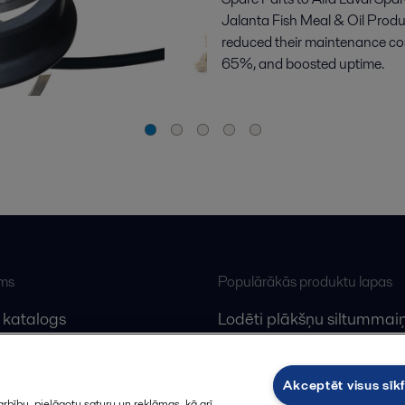
Jalanta Fish Meal & Oil Produ
reduced their maintenance co
65%, and boosted uptime.
ums
Populārākās produktu lapas
 katalogs
Lodēti plākšņu siltummaiņ
lfa Laval
Plākšņu siltummaiņu serv
Dekanteri
Akceptēt visus sīkf
rbību, pielāgotu saturu un reklāmas, kā arī