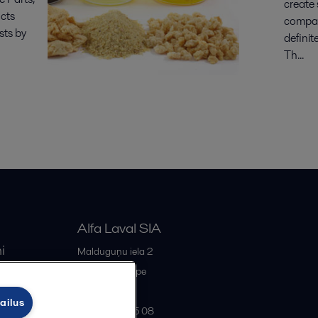
create
cts
compati
sts by
definit
Th...
Alfa Laval SIA
i
Malduguņu iela 2
iss
LV-2167
Mārupe
Latvia
ailus
+371 678 285 08