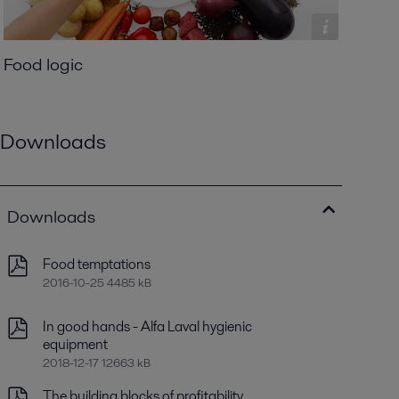
Food logic
Downloads
Downloads
Food temptations
2016-10-25 4485 kB
In good hands - Alfa Laval hygienic
equipment
2018-12-17 12663 kB
The building blocks of profitability