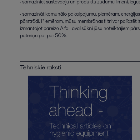
·
samaziniet
sastāvdaļu
un
produktu
zudumu
līmeni
,
iegū
·
samazināt
komunālo
pakalpojumu
,
piemēram
,
enerģijas
pārstrādi
.
Piemēram
,
mūsu
membrānas
filtri
var
palīdzēt
i
izmantojot
pareizo
Alfa
Laval
sūkni
jūsu
noteiktajiem
pārs
patēriņu
pat
par
50
%
.
Tehniskie raksti