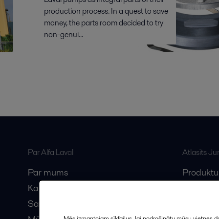
production process. In a quest to save
money, the parts room decided to try
non-genui...
Par Alfa Laval
Atlasīts J
Par mums
Produktu
Karjera
Anytime A
Sazinieties ar mums
Vebināri
Mēs izmantojam sīkfailus, lai nodrošinātu mūsu vietnes da