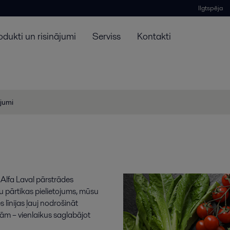
Ilgtspēja
odukti un risinājumi
Serviss
Kontakti
ojumi
r Alfa Laval pārstrādes
tu pārtikas pielietojums, mūsu
 līnijas ļauj nodrošināt
ām – vienlaikus saglabājot