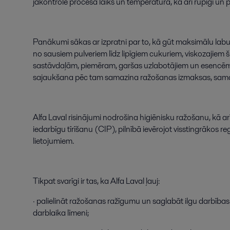
jākontrolē
procesa
laiks
un
temperatūra
,
kā
arī
rūpīgi
un
p
Panākumi
sākas
ar
izpratni
par
to
,
kā
gūt
maksimālu
lab
no
sausiem
pulveriem
līdz
lipīgiem
cukuriem
,
viskozajiem
š
sastāvdaļām
,
piemēram
,
garšas
uzlabotājiem
un
esencē
sajaukšana
pēc
tam
samazina
ražošanas
izmaksas
,
sama
Alfa
Laval
risinājumi
nodrošina
higiēnisku
ražošanu
,
kā
ar
iedarbīgu
tīrīšanu
(
CIP
)
,
pilnībā
ievērojot
visstingrākos
re
lietojumiem
.
Tikpat
svarīgi
ir
tas
,
ka
Alfa
Laval
ļauj
:
·
palielināt
ražošanas
ražīgumu
un
saglabāt
ilgu
darbības
darblaika
līmeni
;