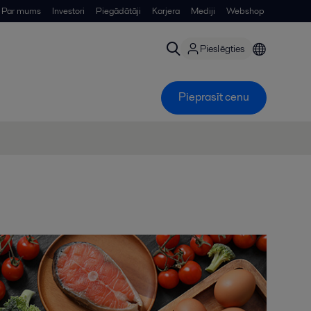
Par mums
Investori
Piegādātāji
Karjera
Mediji
Webshop
Pieslēgties
Pieprasīt cenu