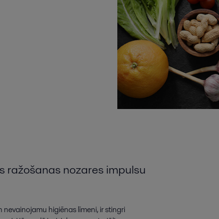
s
ražošanas
nozares
impulsu
n
nevainojamu
higiēnas
līmeni
,
ir
stingri