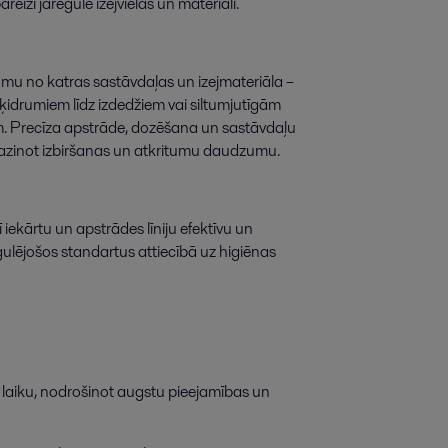
areizi
jāregulē
izejvielas
un
materiāli
.
umu
no
katras
sastāvdaļas
un
izejmateriāla
–
ķidrumiem
līdz
izdedžiem
vai
siltumjutīgām
m
.
Precīza
apstrāde
,
dozēšana
un
sastāvdaļu
zinot
izbiršanas
un
atkritumu
daudzumu
.
ī
iekārtu
un
apstrādes
līniju
efektīvu
un
gulējošos
standartus
attiecībā
uz
higiēnas
laiku
,
nodrošinot
augstu
pieejamības
un