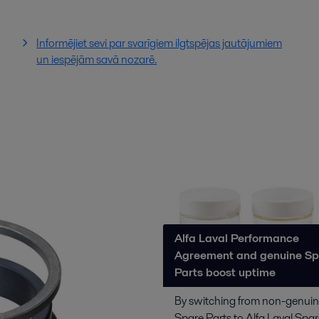
Informējiet sevi par svarīgiem ilgtspējas jautājumiem
un iespējām savā nozarē.
Alfa Laval Performance
Agreement and genuine Sp
Parts boost uptime
By switching from non-genui
Spare Parts to Alfa Laval Spar