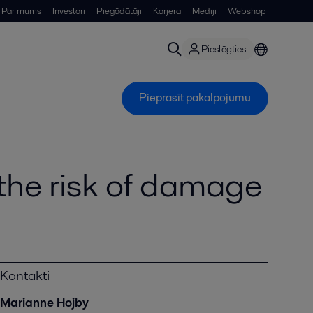
Par mums
Investori
Piegādātāji
Karjera
Mediji
Webshop
Pieslēgties
Pieprasīt pakalpojumu
 the risk of damage
Kontakti
Marianne Hojby