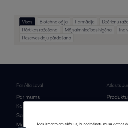
Visas
Biotehnoloģija
Farmācija
Dzērienu raž
Rārtikas ražošana
Mājsaimniecības higēna
Indi
Rezerves daļu pārdošana
Par Alfa Laval
Atlasīts J
Par mums
Produktu
Karjera
Anytime A
Sazinieties ar mums
Vebināri
Mūsu partneri
Mēs izmantojam sīkfailus, lai nodrošinātu mūsu vietnes da