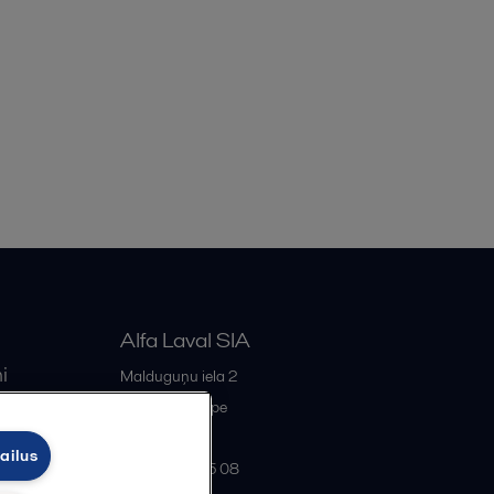
Alfa Laval SIA
i
Malduguņu iela 2
iss
LV-2167
Mārupe
Latvia
ailus
+371 678 285 08