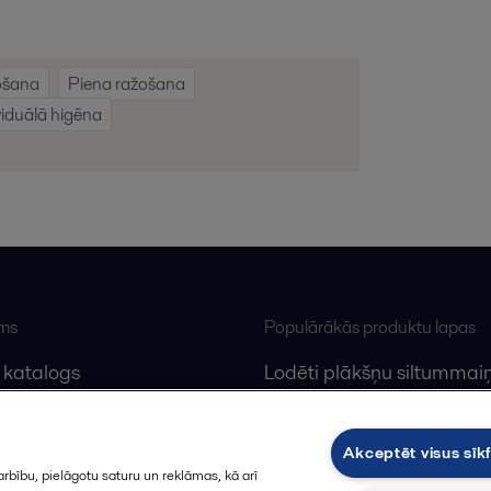
ošana
Piena ražošana
viduālā higēna
ums
Populārākās produktu lapas
 katalogs
Lodēti plākšņu siltummaiņ
lfa Laval
Plākšņu siltummaiņu serv
Dekanteri
Akceptēt visus sīkf
rbību, pielāgotu saturu un reklāmas, kā arī