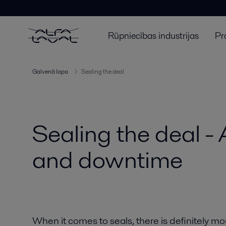
Rūpniecības industrijas
Pr
Galvenā lapa
Sealing the deal
Sealing the deal -
and downtime
When it comes to seals, there is definitely 