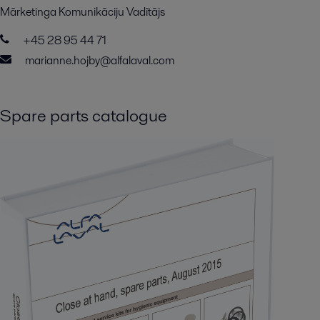
Mārketinga Komunikāciju Vadītājs
+45 28 95 44 71
marianne.hojby@alfalaval.com
Spare parts catalogue