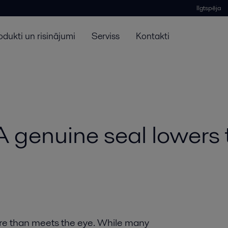
Ilgtspēja
odukti un risinājumi
Serviss
Kontakti
 A genuine seal lowers
more than meets the eye. While many