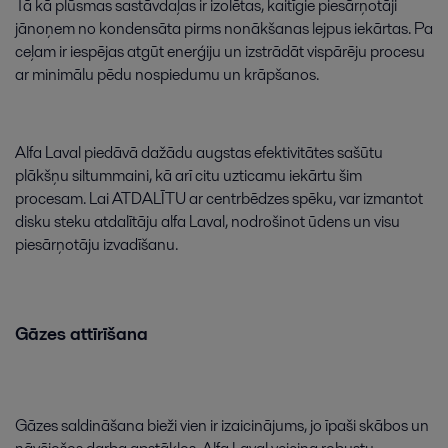
Tā
kā
plūsmas
sastāvdaļas
ir
izolētas
,
kaitīgie
piesārņotāji
jānoņem
no
kondensāta
pirms
nonākšanas
lejpus
iekārtas
.
Pa
ceļam
ir
iespējas
atgūt
enerģiju
un
izstrādāt
vispārēju
procesu
ar
minimālu
pēdu
nospiedumu
un
krāpšanos
.
Alfa
Laval
piedāvā
dažādu
augstas
efektivitātes
sašūtu
plākšņu
siltummaini
,
kā
arī
citu
uzticamu
iekārtu
šim
procesam
.
Lai
ATDALĪTU
ar
centrbēdzes
spēku
,
var
izmantot
disku
steku
atdalītāju
alfa
Laval
,
nodrošinot
ūdens
un
visu
piesārņotāju
izvadīšanu
.
Gāzes
attīrīšana
Gāzes
saldināšana
bieži
vien
ir
izaicinājums
,
jo
īpaši
skābos
un