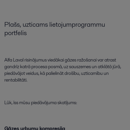
Plašs
,
uzticams
lietojumprogrammu
portfelis
Alfa
Laval
risinājumus
viedākai
gāzes
ražošanai
var
atrast
gandrīz
katrā
procesa
posmā
,
uz
sauszemes
un
atklātā
jūrā
,
piedāvājot
veidus
,
kā
palielināt
drošību
,
uzticamību
un
rentabilitāti
.
Lūk
,
īss
mūsu
piedāvājuma
skatījums
:
Gāzes
urbumu
kompresija