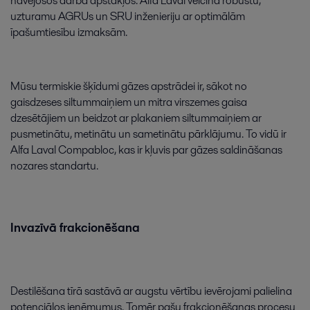
nāvējošos
darba
apstākļos
.
Alfa
Laval
veicina
robustu
,
uzturamu
AGRUs
un
SRU
inženieriju
ar
optimālām
īpašumtiesību
izmaksām
.
Mūsu
termiskie
šķīdumi
gāzes
apstrādei
ir
,
sākot
no
gaisdzeses
siltummaiņiem
un
mitra
virszemes
gaisa
dzesētājiem
un
beidzot
ar
plakaniem
siltummaiņiem
ar
pusmetinātu
,
metinātu
un
sametinātu
pārklājumu
.
To
vidū
ir
Alfa
Laval
Compabloc
,
kas
ir
kļuvis
par
gāzes
saldināšanas
nozares
standartu
.
Invazīvā
frakcionēšana
Destilēšana
tīrā
sastāvā
ar
augstu
vērtību
ievērojami
palielina
potenciālos
ieņēmumus
.
Tomēr
pašu
frakcionēšanas
procesu