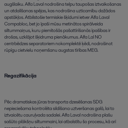
augšlaiku
.
Alfa
Laval
nodrošina
telpu
taupošas
iztvaikošanas
un
atdalīšanas
spējas
,
kas
nodrošina
uzticamību
dažādos
apstākļos
.
Atbilstošie
termiskie
šķīdumi
ietver
Alfa
Laval
Compabloc
,
bet
jo
īpaši
mūsu
metinātos
spirālveida
siltummaiņus
,
kuru
piemītošās
pašattīrīšanās
īpašības
ir
drošas
,
uzklājot
šķidruma
pienākumus
.
Alfa
Lal
NO
centrbēdzes
separatoriem
nokomplektē
ķēdi
,
nodrošinot
rūpīgu
cietvielu
noņemšanu
augstas
tīrības
MEG
.
Regazifikācija
Pēc
dramatiskas
jūras
transporta
dzesēšanas
SDG
nepieciešama
kontrolēta
sildīšana
uztveršanas
galā
,
lai
to
iztvaicētu
cauruļvada
sadalei
.
Alfa
Laval
nodrošina
plašu
sašūto
plākšņu
siltummaini
,
lai
atbalstītu
šo
procesu
,
kā
arī