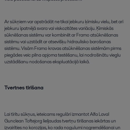
Ar
sūkņiem
var
apstrādāt
ne
tikai
jebkuru
ķīmisku
vielu
,
bet
arī
jebkuru
īpatnējā
svara
vai
viskozitātes
variāciju
.
Ķīmiskās
sūknēšanas
sistēmu
var
kombinēt
ar
Framo
atsūknēšanas
sistēmu
vai
uzstādīt
ar
atsevišķu
hidraulisko
barošanas
sistēmu
.
Visām
Framo
kravas
atsūknēšanas
sistēmām
pirms
piegādes
veic
pilna
apjoma
testēšanu
,
lai
nodrošinātu
vieglu
uzstādīšanu
nodošanas
ekspluatācijā
laikā
.
Tvertnes
tīrīšana
Lai
tīrītu
sūkņus
,
ieteicams
regulāri
izmantot
Alfa
Laval
Gunclean
Toftejorg
lieljaudas
tvertņu
tīrīšanas
iekārtas
un
izvairīties
no
korozijas
,
ko
rada
nogulumi
nogremdēšanai
un