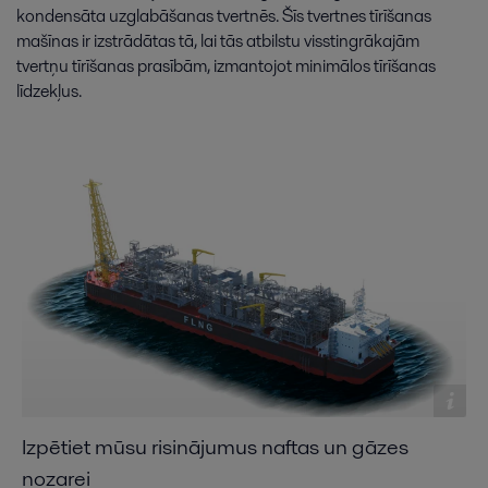
kondensāta
uzglabāšanas
tvertnēs
.
Šīs
tvertnes
tīrīšanas
mašīnas
ir
izstrādātas
tā
,
lai
tās
atbilstu
visstingrākajām
tvertņu
tīrīšanas
prasībām
,
izmantojot
minimālos
tīrīšanas
līdzekļus
.
Izpētiet mūsu risinājumus naftas un gāzes
nozarei