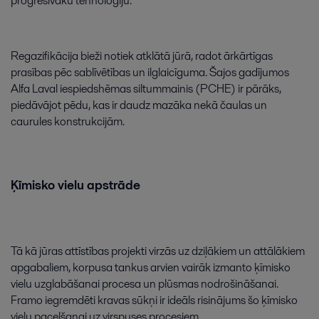
progresīvāku
tehnoloģiju
.
Regazifikācija
bieži
notiek
atklātā
jūrā
,
radot
ārkārtīgas
prasības
pēc
sablīvētības
un
ilglaicīguma
.
Šajos
gadījumos
Alfa
Laval
iespiedshēmas
siltummainis
(
PCHE
)
ir
pārāks
,
piedāvājot
pēdu
,
kas
ir
daudz
mazāka
nekā
čaulas
un
caurules
konstrukcijām
.
Ķīmisko
vielu
apstrāde
Tā
kā
jūras
attīstības
projekti
virzās
uz
dziļākiem
un
attālākiem
apgabaliem
,
korpusa
tankus
arvien
vairāk
izmanto
ķīmisko
vielu
uzglabāšanai
procesa
un
plūsmas
nodrošināšanai
.
Framo
iegremdēti
kravas
sūkņi
ir
ideāls
risinājums
šo
ķīmisko
vielu
pacelšanai
uz
virspuses
procesiem
.