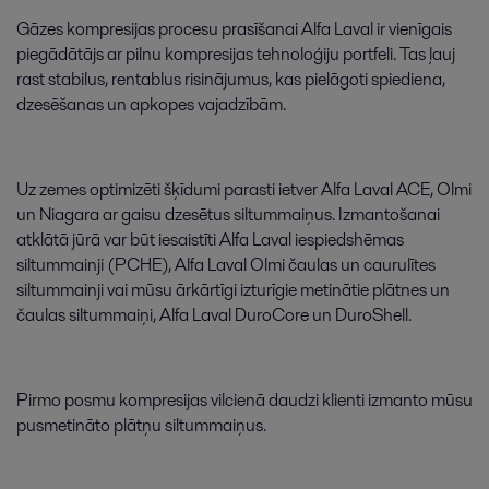
Gāzes
kompresijas
procesu
prasīšanai
Alfa
Laval
ir
vienīgais
piegādātājs
ar
pilnu
kompresijas
tehnoloģiju
portfeli
.
Tas
ļauj
rast
stabilus
,
rentablus
risinājumus
,
kas
pielāgoti
spiediena
,
dzesēšanas
un
apkopes
vajadzībām
.
Uz
zemes
optimizēti
šķīdumi
parasti
ietver
Alfa
Laval
ACE
,
Olmi
un
Niagara
ar
gaisu
dzesētus
siltummaiņus
.
Izmantošanai
atklātā
jūrā
var
būt
iesaistīti
Alfa
Laval
iespiedshēmas
siltummainji
(
PCHE
)
,
Alfa
Laval
Olmi
čaulas
un
caurulītes
siltummainji
vai
mūsu
ārkārtīgi
izturīgie
metinātie
plātnes
un
čaulas
siltummaiņi
,
Alfa
Laval
DuroCore
un
DuroShell
.
Pirmo
posmu
kompresijas
vilcienā
daudzi
klienti
izmanto
mūsu
pusmetināto
plātņu
siltummaiņus
.