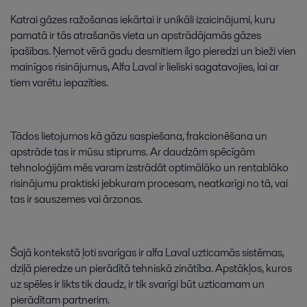
Katrai
gāzes
ražošanas
iekārtai
ir
unikāli
izaicinājumi
,
kuru
pamatā
ir
tās
atrašanās
vieta
un
apstrādājamās
gāzes
īpašības
.
Ņemot
vērā
gadu
desmitiem
ilgo
pieredzi
un
bieži
vien
mainīgos
risinājumus
,
Alfa
Laval
ir
lieliski
sagatavojies
,
lai
ar
tiem
varētu
iepazīties
.
Tādos
lietojumos
kā
gāzu
saspiešana
,
frakcionēšana
un
apstrāde
tas
ir
mūsu
stiprums
.
Ar
daudzām
spēcīgām
tehnoloģijām
mēs
varam
izstrādāt
optimālāko
un
rentablāko
risinājumu
praktiski
jebkuram
procesam
,
neatkarīgi
no
tā
,
vai
tas
ir
sauszemes
vai
ārzonas
.
Šajā
kontekstā
ļoti
svarīgas
ir
alfa
Laval
uzticamās
sistēmas
,
dziļā
pieredze
un
pierādītā
tehniskā
zinātība
.
Apstākļos
,
kuros
uz
spēles
ir
likts
tik
daudz
,
ir
tik
svarīgi
būt
uzticamam
un
pierādītam
partnerim
.