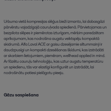
Urbuma
vietā
kompresijas
slēģus
bieži
izmanto
,
lai
dabasgāzi
pārvērstu
vajadzīgajā
cauruļvada
spiedienā
.
Pārvietojamas
un
bezpilota
slēpes
ir
piemērotas
izturīgam
,
mērķim
paredzētam
aprīkojumam
,
kas
nodrošina
augstu
veiktspēju
kompaktā
skidrumā
.
Alfa
Laval
ACE
ar
gaisu
dzesējamie
siltummainji
ir
daudzpusīgi
un
kompakti
dzesēšanas
šķīdumi
,
kas
izstrādāti
ar
skarbiem
lietojumiem
,
piemēram
,
wellhead
applied
in
mind
.
Ar
fāzētu
cauruļu
tehnoloģiju
,
kas
uztur
augstu
temperatūru
un
spiedienu
,
tās
var
elastīgi
konfigurēt
un
izstrādāt
,
lai
nodrošinātu
patiesi
pielāgotu
pieeju
.
Gāzu
saspiešana