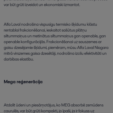
var
būt
grūti
izveidot
un
ekonomiski
izmantot
.
Alfa
Laval
nodrošina
vispusīgu
termisko
šķīdumu
klāstu
rentablai
frakcionēšanai
,
ieskaitot
sašūtus
plātņu
siltummaiņus
un
metinātus
siltummaiņus
gan
openable
,
gan
openable
konfigurācijās
.
Frakcionēšanai
uz
sauszemes
ar
gaisu
dzesējamie
šķīdumi
,
piemēram
,
mūsu
Alfa
Laval
Niagara
mitrā
virszemes
gaisa
dzesētāji
,
nodrošina
izcilu
efektivitāti
un
darbības
elastību
.
Mega
reģenerācija
Atdalīt
ūdeni
un
piesārņotājus
,
ko
MEG
absorbē
zemūdens
caurulēs
,
var
būt
grūti
kompakti
,
jo
īpaši
,
ja
ir
fokuss
uz