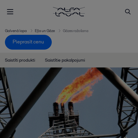
Galvenā lapa
Eļļa un Gāze
Gāzes ražošana
Pieprasīt cenu
Saistīti produkti
Saistītie pakalpojumi