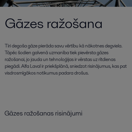
Gāzes ražošana
Tīri degoša gāze pierāda savu vērtību kā nākotnes degviela.
Tāpēc šodien galvenā uzmanība tiek pievērsta gāzes
ražošanai, jo jauda un tehnoloģijas ir vērstas uz rītdienas
piegādi. Alfa Laval ir priekšplānā, sniedzot risinājumus, kas pat
visdrosmīgākos notikumus padara drošus.
Gāzes
ražošanas
risinājumi