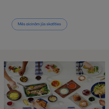
Mēs aicinām jūs skatīties