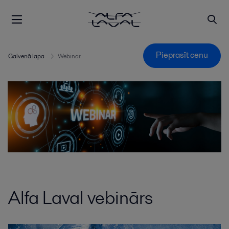
Pieprasīt cenu
Galvenā lapa
Webinar
Alfa Laval vebinārs