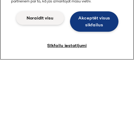
partneriem par to, kā jūs izmantojat mūsu vietni.
eksperti iepazīstinās ar jaunākajām analīzēm un
parādīs risinājumus, kas palīdzēs jums saglabāt
pareizo kursu.
Noraidīt visu
Akceptēt visus
sīkfailus
Sīkfailu iestatījumi