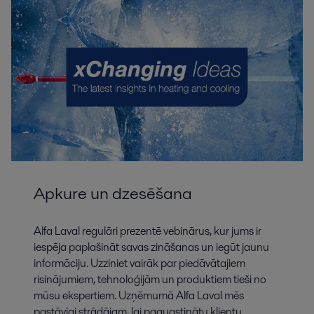
Apkure un dzesēšana
Alfa Laval regulāri prezentē vebinārus, kur jums ir
iespēja paplašināt savas zināšanas un iegūt jaunu
informāciju. Uzziniet vairāk par piedāvātajiem
risinājumiem, tehnoloģijām un produktiem tieši no
mūsu ekspertiem. Uzņēmumā Alfa Laval mēs
pastāvīgi strādājam, lai paaugstinātu klientu