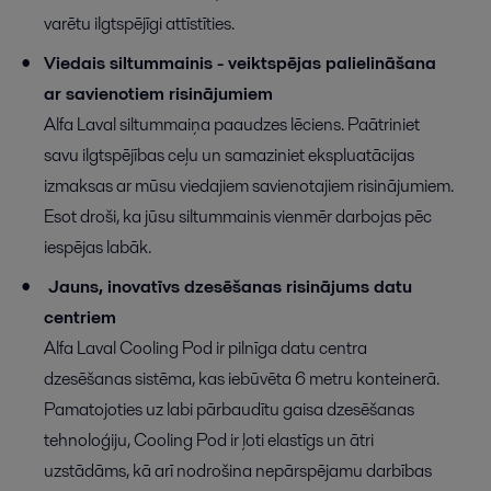
varētu ilgtspējīgi attīstīties.
Viedais siltummainis - veiktspējas palielināšana
ar savienotiem risinājumiem
Alfa Laval siltummaiņa paaudzes lēciens. Paātriniet
savu ilgtspējības ceļu un samaziniet ekspluatācijas
izmaksas ar mūsu viedajiem savienotajiem risinājumiem.
Esot droši, ka jūsu siltummainis vienmēr darbojas pēc
iespējas labāk.
Jauns, inovatīvs dzesēšanas risinājums datu
centriem
Alfa Laval Cooling Pod ir pilnīga datu centra
dzesēšanas sistēma, kas iebūvēta 6 metru konteinerā.
Pamatojoties uz labi pārbaudītu gaisa dzesēšanas
tehnoloģiju, Cooling Pod ir ļoti elastīgs un ātri
uzstādāms, kā arī nodrošina nepārspējamu darbības