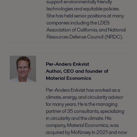
support environmentally friendly
technologies and equitable policies.
She has held senior positions at many
companies including the LDES
Association of California, and National
Resources Defense Council (NRDC).
Per-Anders Enkvist
Author, CEO and founder ​of
Material Economics​
Per-Anders Enkvist has worked as a
climate, energy, and circularity advisor
for many years. He is the managing
partner of 35 consultants, specializing
in circularity and the climate. His
company, Material Economics, was
acquired by McKinsey in 2021 and now