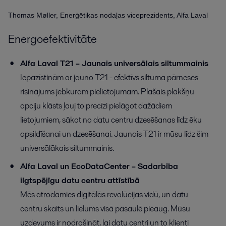
Thomas Møller, Enerģētikas nodaļas viceprezidents, Alfa Laval
Energoefektivitāte
Alfa Laval T21 – Jaunais universālais siltummainis
Iepazīstinām ar jauno T21 - efektīvs siltuma pārneses
risinājums jebkuram pielietojumam. Plašais plākšņu
opciju klāsts ļauj to precīzi pielāgot dažādiem
lietojumiem, sākot no datu centru dzesēšanas līdz ēku
apsildīšanai un dzesēšanai. Jaunais T21 ir mūsu līdz šim
universālākais siltummainis.
Alfa Laval un EcoDataCenter – Sadarbība
ilgtspējīgu datu centru attīstībā
Mēs atrodamies digitālās revolūcijas vidū, un datu
centru skaits un lielums visā pasaulē pieaug. Mūsu
uzdevums ir nodrošināt, lai datu centri un to klienti