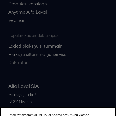
Produktu katalogs
Anytime Alfa Laval
Vebināri
Populārākās produktu lapas
Lodēti plākšņu siltummaiņi
Plākšņu siltummaiņu serviss
Dekanteri
Alfa Laval SIA
Malduguņu iela 2
LV-2167
Mārupe
Latvia
Mēs izmantojam sīkfailus, lai nodrošinātu mūsu vietnes