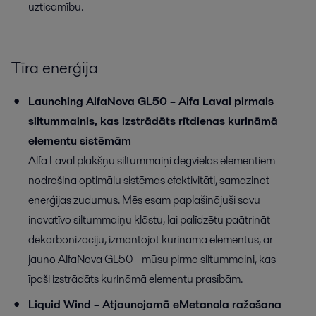
uzticamību.
Tīra enerģija
Launching AlfaNova GL50 –
Alfa Laval pirmais
siltummainis, kas izstrādāts rītdienas kurināmā
elementu sistēmām
Alfa Laval plākšņu siltummaiņi degvielas elementiem
nodrošina optimālu sistēmas efektivitāti, samazinot
enerģijas zudumus. Mēs esam paplašinājuši savu
inovatīvo siltummaiņu klāstu, lai palīdzētu paātrināt
dekarbonizāciju, izmantojot kurināmā elementus, ar
jauno AlfaNova GL50 - mūsu pirmo siltummaini, kas
īpaši izstrādāts kurināmā elementu prasībām.
Liquid Wind – Atjaunojamā eMetanola ražošana