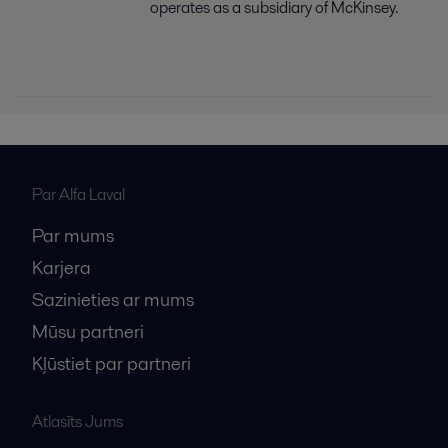
operates as a subsidiary of McKinsey.
Par Alfa Laval
Par mums
Karjera
Sazinieties ar mums
Mūsu partneri
Kļūstiet par partneri
Atlasīts Jums