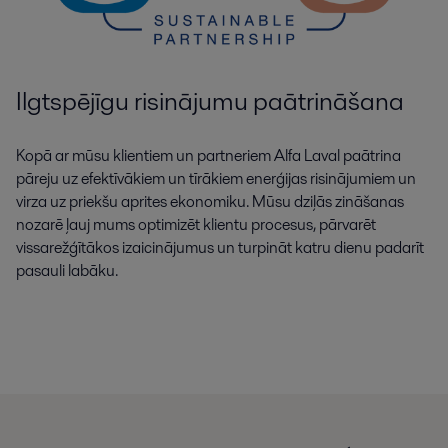
Ilgtspējīgu risinājumu paātrināšana
Kopā ar mūsu klientiem un partneriem Alfa Laval paātrina
pāreju uz efektīvākiem un tīrākiem enerģijas risinājumiem un
virza uz priekšu aprites ekonomiku. Mūsu dziļās zināšanas
nozarē ļauj mums optimizēt klientu procesus, pārvarēt
vissarežģītākos izaicinājumus un turpināt katru dienu padarīt
pasauli labāku.