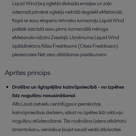
Liquid Wind ļauj oglekļa dioksīda emisijas un zaļo
ūdeņradi pārvērst oglekļa neitrālā degvielā eMetanolā.
Kopā ar savu ekspertu tehnisko konsorciju Liquid Wind
pašlaik izstrādā savu pirmo komerciālā mēroga
eMetanola ražotni Zviedrijā. Uzņēmuma Liquid Wind
izpilddirektors Klāss Fredriksons (Claes Fredriksson)
pievienosies Net-zero atklāšanas pasākumam.
Aprites princips
Drošība un ilgtspējība kalnrūpniecībā - no izpētes
līdz nogulšņu nosusināšanai
Alfa Laval cietvielu centrifūgas ir piemērotas
kalnrūpniecības darbiem, sākot no izpētes līdz raktuvju
nogulšņu atūdeņošanai. Tās nodrošina ūdens atkārtotu
izmantošanu, vienlaikus ļaujot sausā veidā atbrīvoties