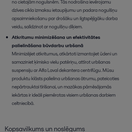
no cietajām nogulsnēm. Tās nodrošina ievērojamu
dzīves cikla izmaksu ietaupījumu un padara nogulšņu
apsaimniekošanu par drošāku un ilgtspējīgāku darba
veidu, salīdzinot ar nogulšņu dīķiem.
Atkritumu minimizēšana un efektivitātes
palielināšana būvdarbu urbšanā
Minimizējiet atkritumus, atkārtoti izmantojiet ūdeni un
samaziniet ķīmisko vielu patēriņu, attīrot urbšanas
suspensiju ar Alfa Laval dekantera centrifūgu. Mūsu
produktu klāsts palielina urbšanas ātrumu, pateicoties
nepārtrauktai tīrīšanai, un mazākas pārnēsājamās
iekārtas ir ideāli piemērotas visiem urbšanas darbiem
celtniecībā.
Kopsavilkums un noslēgums