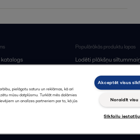
t exchangers
ed €1,647,000 a year PPI00399.pdf
gers
ums
Populārākās produktu lapas
 katalogs
Lodēti plākšņu siltummaiņ
lfa Laval
Plākšņu siltummaiņu serv
Dekanteri
Akceptēt visus sīkf
rbību, pielāgotu saturu un reklāmas, kā arī
alizētu mūsu datplūsmu. Turklāt mēs dalāmies
Noraidīt visu
devējiem un analīzes partneriem par to, kā jūs
Sīkfailu iestatīj
Sekot