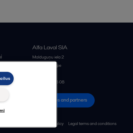
Alfa Laval SIA
i
Malduguņu iela 2
iss
LV-2167
Mārupe
Latvia
ailus
+371 678 285 08
All offices and partners
umi
Cookies policy
Legal terms and conditions