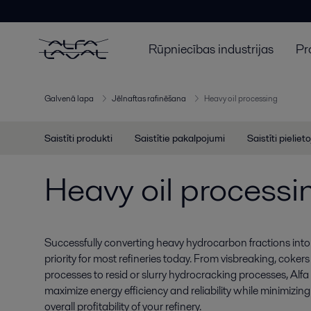
Rūpniecības industrijas
Pr
Galvenā lapa
Jēlnaftas rafinēšana
Heavy oil processing
Saistīti produkti
Saistītie pakalpojumi
Saistīti pieliet
Heavy oil processi
Successfully converting heavy hydrocarbon fractions into 
priority for most refineries today. From visbreaking, coker
processes to resid or slurry hydrocracking processes, Alf
maximize energy efficiency and reliability while minimizing
overall profitability of your refinery.