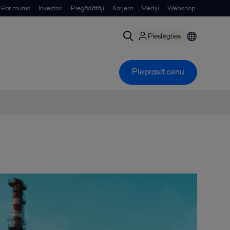
Par mums
Investori
Piegādātāji
Karjera
Mediji
Webshop
Pieslēgties
Pieprasīt cenu