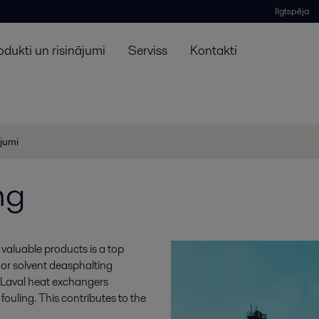
Ilgtspēja
odukti un risinājumi
Serviss
Kontakti
ojumi
ng
valuable products is a top
s or solvent deasphalting
a Laval heat exchangers
 fouling. This contributes to the