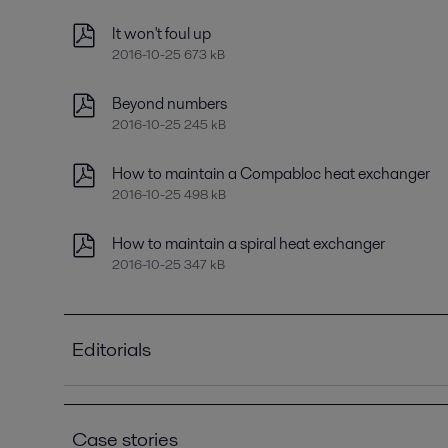
It won't foul up
2016-10-25 673 kB
Beyond numbers
2016-10-25 245 kB
How to maintain a Compabloc heat exchanger
2016-10-25 498 kB
How to maintain a spiral heat exchanger
2016-10-25 347 kB
Editorials
Improving refinery RAM with compact plate heat
2021-04-14 789 kB
Case stories