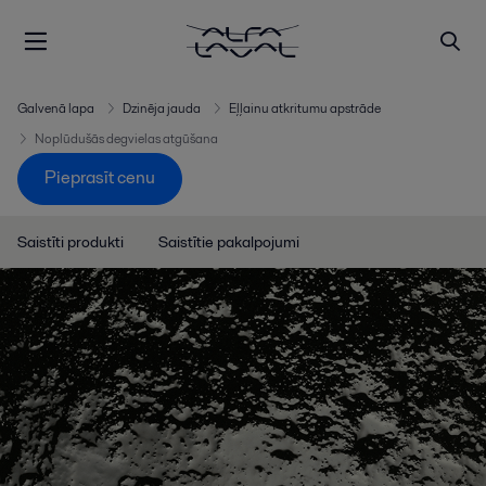
Galvenā lapa
Dzinēja jauda
Eļļainu atkritumu apstrāde
Noplūdušās degvielas atgūšana
Pieprasīt cenu
Saistīti produkti
Saistītie pakalpojumi