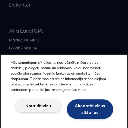
Dekanteri
Alfa Laval SIA
Malduguņu iela 2
LV-2167
Mārupe
Latvia
Mēs izmantojam sīkfailus, lai nodrošinātu mūsu vietnes
+371 678 285 08
darbību, pielāgotu saturu un reklāmas, kā arī nodrošinātu
sociālo plašsaziņas līdzekļu funkcijas un analizētu mūsu
datplūsmu. Turklāt mēs dalāmies informācijā ar sociālajiem
All offices and partners
plašsaziņas līdzekļiem, reklāmdevējiem un analīzes
partneriem par to, kā jūs izmantojat mūsu vietni.
Noraidīt visu
Akceptēt visus
Cookies policy
Legal terms and conditions
sīkfailus
Sekot