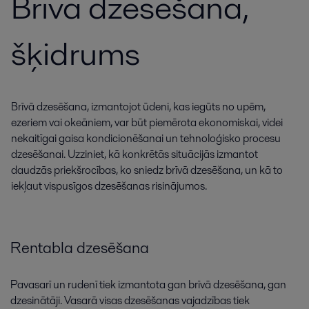
Brīvā dzesēšana,
šķidrums
Brīvā dzesēšana, izmantojot ūdeni, kas iegūts no upēm,
ezeriem vai okeāniem, var būt piemērota ekonomiskai, videi
nekaitīgai gaisa kondicionēšanai un tehnoloģisko procesu
dzesēšanai. Uzziniet, kā konkrētās situācijās izmantot
daudzās priekšrocības, ko sniedz brīvā dzesēšana, un kā to
iekļaut vispusīgos dzesēšanas risinājumos.
Rentabla dzesēšana
Pavasarī un rudenī tiek izmantota gan brīvā dzesēšana, gan
dzesinātāji. Vasarā visas dzesēšanas vajadzības tiek