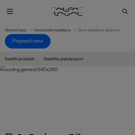
Galvenā lapa
Centralizētā dzesēšana
Brīvā dzesēšana, šķidrums
Pieprasīt cenu
Saistīti produkti
Saistītie pakalpojumi