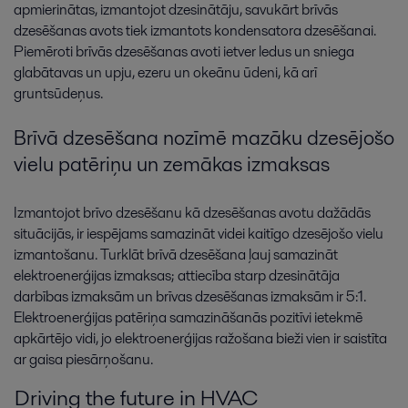
apmierinātas, izmantojot dzesinātāju, savukārt brīvās
dzesēšanas avots tiek izmantots kondensatora dzesēšanai.
Piemēroti brīvās dzesēšanas avoti ietver ledus un sniega
glabātavas un upju, ezeru un okeānu ūdeni, kā arī
gruntsūdeņus.
Brīvā dzesēšana nozīmē mazāku dzesējošo
vielu patēriņu un zemākas izmaksas
Izmantojot brīvo dzesēšanu kā dzesēšanas avotu dažādās
situācijās, ir iespējams samazināt videi kaitīgo dzesējošo vielu
izmantošanu. Turklāt brīvā dzesēšana ļauj samazināt
elektroenerģijas izmaksas; attiecība starp dzesinātāja
darbības izmaksām un brīvas dzesēšanas izmaksām ir 5:1.
Elektroenerģijas patēriņa samazināšanās pozitīvi ietekmē
apkārtējo vidi, jo elektroenerģijas ražošana bieži vien ir saistīta
ar gaisa piesārņošanu.
Driving the future in HVAC