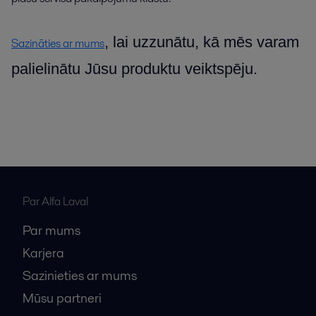
, lai uzzunātu, kā mēs varam
Sazināties ar mums
palielinātu Jūsu produktu veiktspēju.
Par Alfa Laval
Par mums
Karjera
Sazinieties ar mums
Mūsu partneri