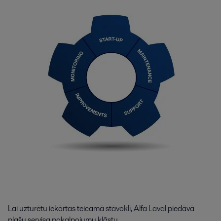
Lai uzturētu iekārtas teicamā stāvoklī, Alfa Laval piedāvā
plašu servisa pakalpojumu klāstu.