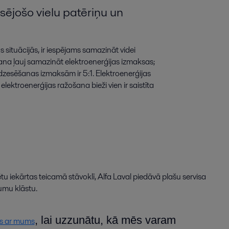
jošo vielu patēriņu un
ituācijās, ir iespējams samazināt videi
šana ļauj samazināt elektroenerģijas izmaksas;
dzesēšanas izmaksām ir 5:1. Elektroenerģijas
elektroenerģijas ražošana bieži vien ir saistīta
ētu iekārtas teicamā stāvoklī, Alfa Laval piedāvā plašu servisa
umu klāstu.
, lai uzzunātu, kā mēs varam
es ar mums