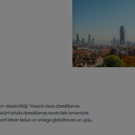
an dzesinātāji. Vasarā visas dzesēšanas
ukārt brīvās dzesēšanas avots tiek izmantots
ti ietver ledus un sniega glabātavas un upju,