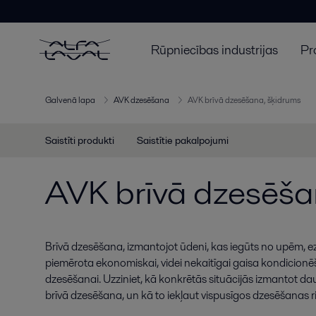
Rūpniecības industrijas
Pr
Galvenā lapa
AVK dzesēšana
AVK brīvā dzesēšana, šķidrums
Saistīti produkti
Saistītie pakalpojumi
AVK brīvā dzesēša
Brīvā dzesēšana, izmantojot ūdeni, kas iegūts no upēm, e
piemērota ekonomiskai, videi nekaitīgai gaisa kondicion
dzesēšanai. Uzziniet, kā konkrētās situācijās izmantot da
brīvā dzesēšana, un kā to iekļaut vispusīgos dzesēšanas r