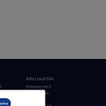
Alfa Laval SIA
i
Malduguņu iela 2
iss
LV-2167
Mārupe
Latvia
ailus