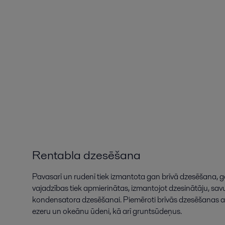
Rentabla dzesēšana
Pavasarī un rudenī tiek izmantota gan brīvā dzesēšana, g
vajadzības tiek apmierinātas, izmantojot dzesinātāju, sav
kondensatora dzesēšanai. Piemēroti brīvās dzesēšanas avo
ezeru un okeānu ūdeni, kā arī gruntsūdeņus.