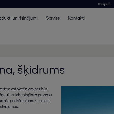
Ilgtspēja
odukti un risinājumi
Serviss
Kontakti
na, šķidrums
zeriem vai okeāniem, var būt
ēšanai un tehnoloģisko procesu
udzās priekšrocības, ko sniedz
isinājumos.