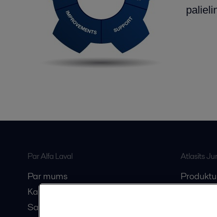
paliel
Par Alfa Laval
Atlasīts J
Par mums
Produktu
Karjera
Anytime A
Sazinieties ar mums
Vebināri