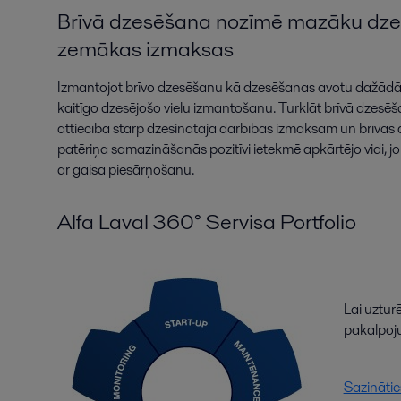
Brīvā dzesēšana nozīmē mazāku dzesē
zemākas izmaksas
Izmantojot brīvo dzesēšanu kā dzesēšanas avotu dažādās s
kaitīgo dzesējošo vielu izmantošanu. Turklāt brīvā dzesē
attiecība starp dzesinātāja darbības izmaksām un brīvas 
patēriņa samazināšanās pozitīvi ietekmē apkārtējo vidi, jo 
ar gaisa piesārņošanu.
Alfa Laval 360° Servisa Portfolio
Lai uztur
pakalpoj
Sazināti