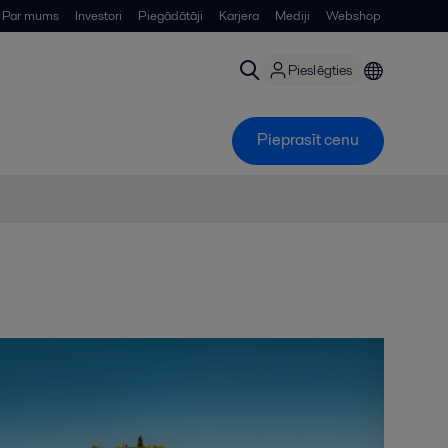
Par mums
Investori
Piegādātāji
Karjera
Mediji
Webshop
Pieslēgties
Pieprasīt cenu