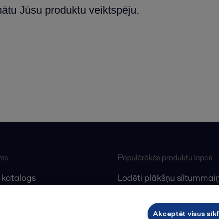
inātu Jūsu produktu veiktspēju.
ums
Populārākās produktu lapas
 katalogs
Lodēti plākšņu siltummaiņ
lfa Laval
Plākšņu siltummaiņu serv
Dekanteri
Akceptēt visus sīkf