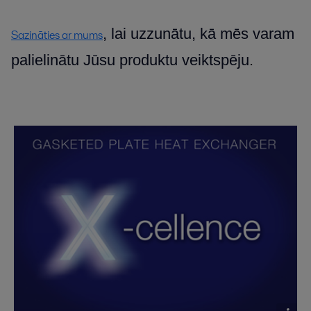
, lai uzzunātu, kā mēs varam
Sazināties ar mums
palielinātu Jūsu produktu veiktspēju.