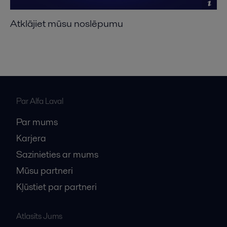
Atklājiet mūsu noslēpumu
Par Alfa Laval
Par mums
Karjera
Sazinieties ar mums
Mūsu partneri
Kļūstiet par partneri
Atlasīts Jums