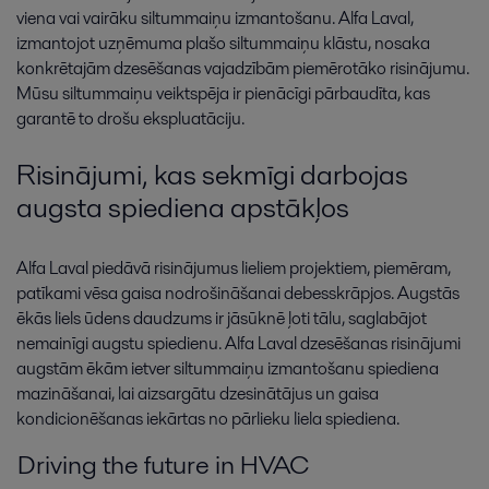
viena vai vairāku siltummaiņu izmantošanu. Alfa Laval,
izmantojot uzņēmuma plašo siltummaiņu klāstu, nosaka
konkrētajām dzesēšanas vajadzībām piemērotāko risinājumu.
Mūsu siltummaiņu veiktspēja ir pienācīgi pārbaudīta, kas
garantē to drošu ekspluatāciju.
Risinājumi, kas sekmīgi darbojas
augsta spiediena apstākļos
Alfa Laval piedāvā risinājumus lieliem projektiem, piemēram,
patīkami vēsa gaisa nodrošināšanai debesskrāpjos. Augstās
ēkās liels ūdens daudzums ir jāsūknē ļoti tālu, saglabājot
nemainīgi augstu spiedienu. Alfa Laval dzesēšanas risinājumi
augstām ēkām ietver siltummaiņu izmantošanu spiediena
mazināšanai, lai aizsargātu dzesinātājus un gaisa
kondicionēšanas iekārtas no pārlieku liela spiediena.
Driving the future in HVAC