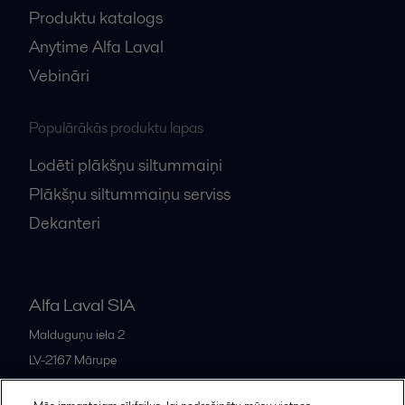
Produktu katalogs
Anytime Alfa Laval
Vebināri
Populārākās produktu lapas
Lodēti plākšņu siltummaiņi
Plākšņu siltummaiņu serviss
Dekanteri
Alfa Laval SIA
Malduguņu iela 2
LV-2167
Mārupe
Latvia