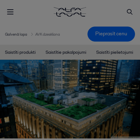
Pieprasīt cenu
Galvenā lapa
AVK dzesēšana
Saistīti produkti
Saistītie pakalpojumi
Saistīti pielietojumi