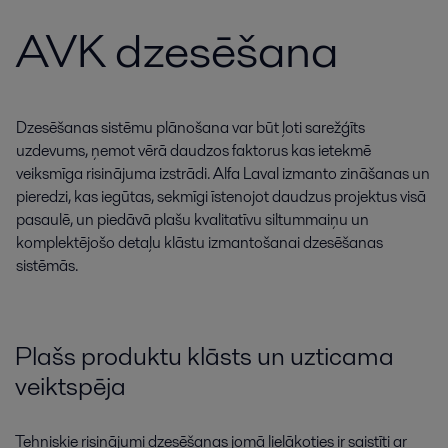
AVK dzesēšana
Dzesēšanas sistēmu plānošana var būt ļoti sarežģīts
uzdevums, ņemot vērā daudzos faktorus kas ietekmē
veiksmīga risinājuma izstrādi. Alfa Laval izmanto zināšanas un
pieredzi, kas iegūtas, sekmīgi īstenojot daudzus projektus visā
pasaulē, un piedāvā plašu kvalitatīvu siltummaiņu un
komplektējošo detaļu klāstu izmantošanai dzesēšanas
sistēmās.
Plašs produktu klāsts un uzticama
veiktspēja
Tehniskie risinājumi dzesēšanas jomā lielākoties ir saistīti ar