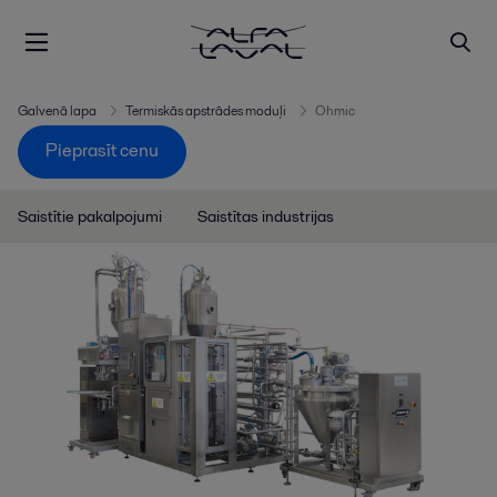
Galvenā lapa
Termiskās apstrādes moduļi
Ohmic
Pieprasīt cenu
Saistītie pakalpojumi
Saistītas industrijas