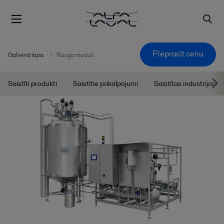
Pieprasīt cenu
Galvenā lapa
Rauga moduļi
Saistīti produkti
Saistītie pakalpojumi
Saistītas industrijas