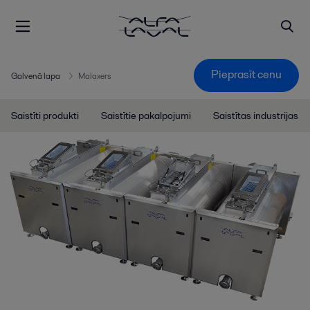
Pieprasīt cenu
Galvenā lapa
Malaxers
Saistīti produkti
Saistītie pakalpojumi
Saistītas industrijas