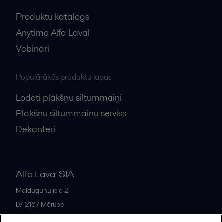
Produktu katalogs
Anytime Alfa Laval
Vebināri
Populārākās produktu lapas
Lodēti plākšņu siltummaiņi
Plākšņu siltummaiņu serviss
Dekanteri
Alfa Laval SIA
Malduguņu iela 2
LV-2167
Mārupe
Latvia