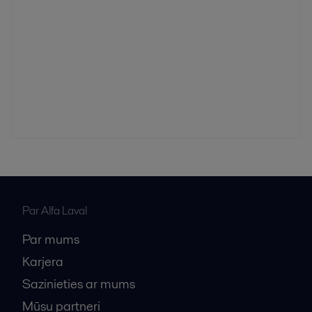
Par Alfa Laval
Par mums
Karjera
Sazinieties ar mums
Mūsu partneri