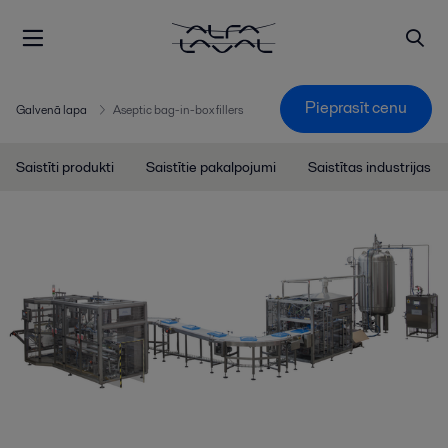
Pieprasīt cenu
Galvenā lapa
Aseptic bag-in-box fillers
Saistīti produkti
Saistītie pakalpojumi
Saistītas industrijas