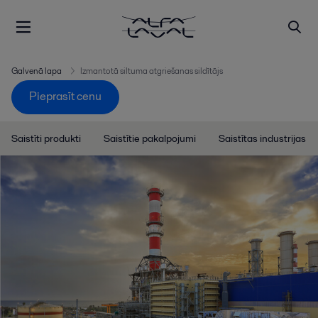
Galvenā lapa
Izmantotā siltuma atgriešanas sildītājs
Pieprasīt cenu
Saistīti produkti
Saistītie pakalpojumi
Saistītas industrijas