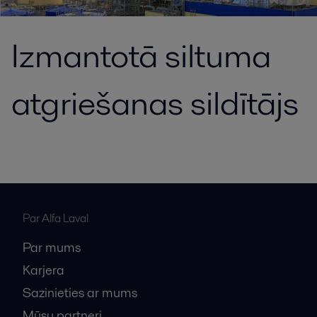
Izmantotā siltuma
atgriešanas sildītājs
Par Alfa Laval
Par mums
Karjera
Sazinieties ar mums
Mūsu partneri