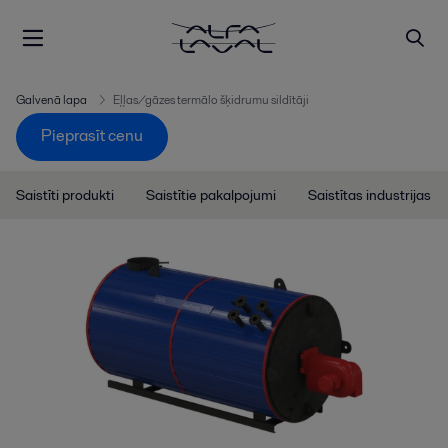
Galvenā lapa
Eļļas/gāzes termālo šķidrumu sildītāji
Pieprasīt cenu
Saistīti produkti
Saistītie pakalpojumi
Saistītas industrijas