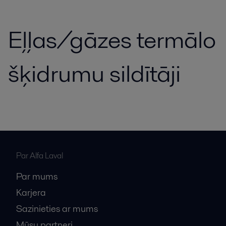
Eļļas/gāzes termālo
šķidrumu sildītāji
Par Alfa Laval
Par mums
Karjera
Sazinieties ar mums
Mūsu partneri