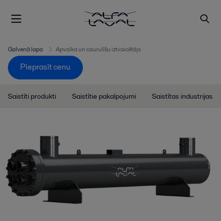
Galvenā lapa
Apvalka un caurulīšu iztvaicētājs
Pieprasīt cenu
Saistīti produkti
Saistītie pakalpojumi
Saistītas industrijas