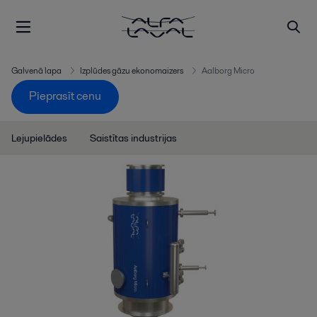
Galvenā lapa
Izplūdes gāzu ekonomaizers
Aalborg Micro
Pieprasīt cenu
Lejupielādes
Saistītas industrijas