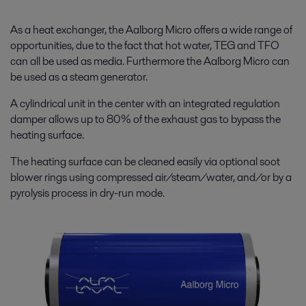
Visas
AVK (HVAC)
Enerģija
As a heat exchanger, the Aalborg Micro offers a wide range of
opportunities, due to the fact that hot water, TEG and TFO
Iekārtas kuģiem un
Pārtika, piena produkti un dzērieni
can all be used as media. Furthermore the Aalborg Micro can
be used as a steam generator.
A cylindrical unit in the center with an integrated regulation
damper allows up to 80% of the exhaust gas to bypass the
heating surface.
The heating surface can be cleaned easily via optional soot
blower rings using compressed air/steam/water, and/or by a
pyrolysis process in dry-run mode.
Centralizētā apkure
Alfa Laval plākšņu siltummaiņiem un sistēmām ir liela nozīme
centralizētās siltumapgādes nodrošināšanā.