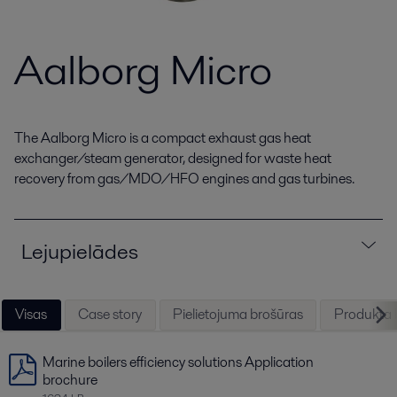
Aalborg Micro
The Aalborg Micro is a compact exhaust gas heat
exchanger/steam generator, designed for waste heat
recovery from gas/MDO/HFO engines and gas turbines.
Lejupielādes
Visas
Case story
Pielietojuma brošūras
Produkta b
Marine boilers efficiency solutions Application
brochure