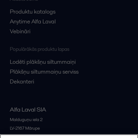
Produktu katalogs
Anytime Alfa Laval
Vebināri
Populārākās produktu lapas
Lodēti plākšņu siltummaiņi
Plākšņu siltummaiņu serviss
Dekanteri
Alfa Laval SIA
Malduguņu iela 2
LV-2167
Mārupe
Latvia