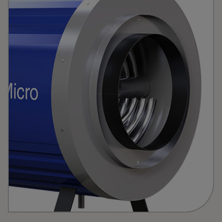
Iekārtas kuģiem
Neatkarīgi no tā, vai būvējat kuģus vai kuģojat ar tiem, jums ir
nepieciešami risinājumi, kas jūs izvirza priekšā. Alfa Laval sadarbojas ar
jums, lai nodrošinātu efektīvu un uzticamu darbību, atbilstī
Rārtikas ražošana
Pārtikas produktiem ir jāatbilst patērētāju vēlmēm. Alfa Laval apstrādes
tehnoloģijas palīdz jums izpildīt savu klientu vēlmes – ar pareizu garšu un
faktūru, labu higiēnu un zemām ekspluatācijas izmak