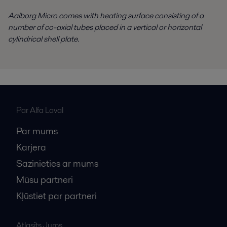
Aalborg Micro comes with heating surface consisting of a
Parādīt vairāk
number of co-axial tubes placed in a vertical or horizontal
cylindrical shell plate.
Par Alfa Laval
Par mums
Karjera
Sazinieties ar mums
Mūsu partneri
Kļūstiet par partneri
Atlasīts Jums