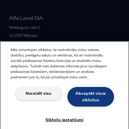
Alfa Laval SIA
Malduguņu iela 2
LV-2167
Mārupe
Latvia
Mēs izmantojam sīkfailus, lai nodrošinātu mūsu vietnes
+371 678 285 08
darbību, pielāgotu saturu un reklāmas, kā arī nodrošinātu
sociālo plašsaziņas līdzekļu funkcijas un analizētu mūsu
datplūsmu. Turklāt mēs dalāmies informācijā ar sociālajiem
All offices and partners
plašsaziņas līdzekļiem, reklāmdevējiem un analīzes
partneriem par to, kā jūs izmantojat mūsu vietni.
Noraidīt visu
Akceptēt visus
Cookies policy
Legal terms and conditions
sīkfailus
Sekot
Sīkfailu iestatījumi
© 2015-2026, ALFA LAVAL