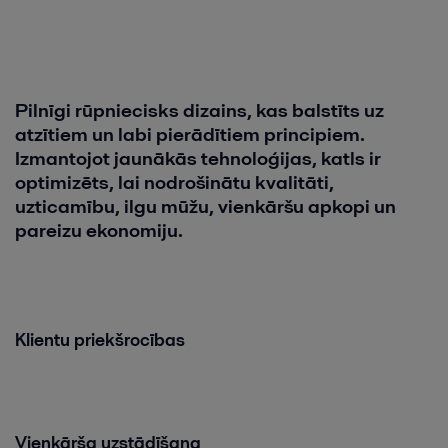
Visas
Enerģija
Pilnīgi
rūpniecisks
dizains
,
kas
balstīts
uz
atzītiem
un
labi
pierādītiem
principiem
.
Izmantojot
jaunākās
tehnoloģijas
,
katls
ir
optimizēts
,
lai
nodrošinātu
kvalitāti
,
uzticamību
,
ilgu
mūžu
,
vienkāršu
apkopi
un
pareizu
ekonomiju
.
Eļļa un Gāze
Naftas un gāzes ieguves operāciju mērķis ir pastāvīgi optimizēt procesu
Klientu
priekšrocības
veiktspēju, vienlaikus saglabājot cilvēku un vides drošību.
Vienkārša
uzstādīšana