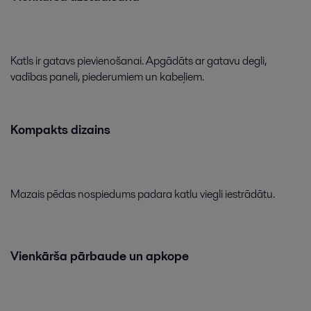
Katls
ir
gatavs
pievienošanai
.
Apgādāts
ar
gatavu
degli
,
vadības
paneli
,
piederumiem
un
kabeļiem
.
Renewable power
Renewable power generation promotes sustainable development
Kompakts
dizains
through a sound and secure energy supply. Alfa Laval’s expertise,
equipment and services contribute to a low-carbon energy future.
Mazais
pēdas
nospiedums
padara
katlu
viegli
iestrādātu
.
Vienkārša
pārbaude
un
apkope
Thermal power