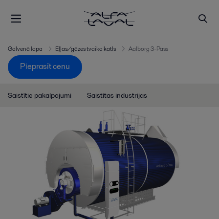
Galvenā lapa
Eļļas/gāzes tvaika katls
Aalborg 3-Pass
Pieprasīt cenu
Saistītie pakalpojumi
Saistītas industrijas