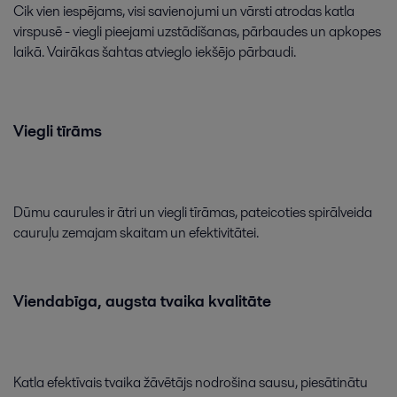
Cik
vien
iespējams
,
visi
savienojumi
un
vārsti
atrodas
katla
Efektivitātes un uzticamības palielināšanai ir nepieciešamas plašas
virspusē
-
viegli
pieejami
uzstādīšanas
,
pārbaudes
un
apkopes
zināšanas, tehnoloģijas un pakalpojumi. Alfa Laval risinājumi ar turbīnu
laikā
.
Vairākas
šahtas
atvieglo
iekšējo
pārbaudi
.
darbināmām spēkstacijām palīdz nodrošināt stabilu un ekonom
Viegli
tīrāms
Dūmu
caurules
ir
ātri
un
viegli
tīrāmas
,
pateicoties
spirālveida
cauruļu
zemajam
skaitam
un
efektivitātei
.
Viendabīga
,
augsta
tvaika
kvalitāte
Katla
efektīvais
tvaika
žāvētājs
nodrošina
sausu
,
piesātinātu