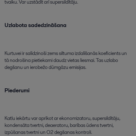
tvaiku
.
Var
uzstādīt
arī
supersildītāju
.
Uzlabota
sadedzināšana
Kurtuvei
ir
salīdzinoši
zems
siltuma
izdalīšanās
koeficients
un
tā
nodrošina
pietiekami
daudz
vietas
liesmai
.
Tas
uzlabo
degšanu
un
ierobežo
dūmgāzu
emisijas
.
Piederumi
Katlu
iekārtu
var
aprīkot
ar
ekonomizatoru
,
supersildītāju
,
kondensāta
tvertni
,
deaeratoru
,
barības
ūdens
tvertni
,
izpūšanas
tvertni
un
O2
degšanas
kontroli
.