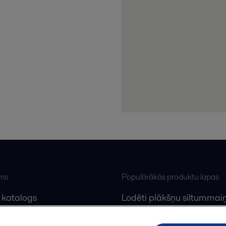
ums
Populārākās produktu lapas
 katalogs
Lodēti plākšņu siltummaiņ
lfa Laval
Plākšņu siltummaiņu serv