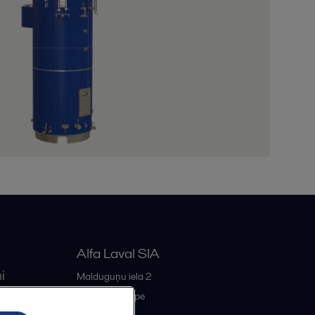
Alfa Laval SIA
i
Malduguņu iela 2
iss
LV-2167
Mārupe