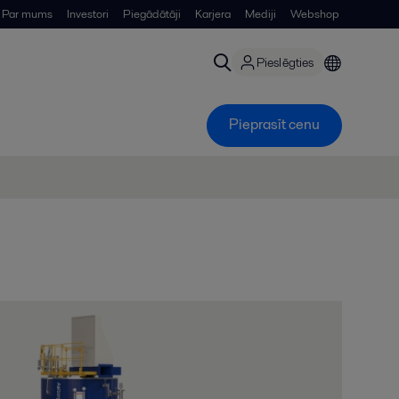
Par mums
Investori
Piegādātāji
Karjera
Mediji
Webshop
Pieslēgties
Pieprasīt cenu