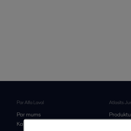
Par Alfa Laval
Atlasīts J
Par mums
Produktu
Karjera
Anytime A