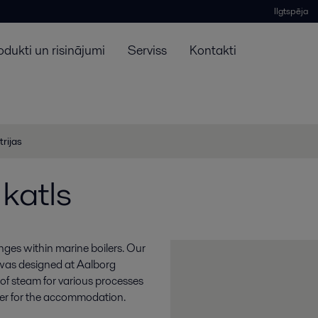
Ilgtspēja
odukti un risinājumi
Serviss
Kontakti
trijas
katls
ges within marine boilers. Our
r was designed at Aalborg
 of steam for various processes
ter for the accommodation.