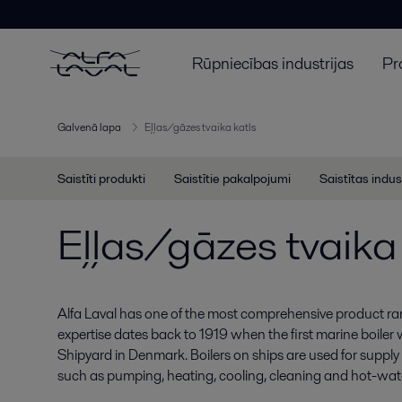
Rūpniecības industrijas
Pr
Galvenā lapa
Eļļas/gāzes tvaika katls
Saistīti produkti
Saistītie pakalpojumi
Saistītas indus
Eļļas/gāzes tvaika 
Alfa Laval has one of the most comprehensive product ran
expertise dates back to 1919 when the first marine boile
Shipyard in Denmark. Boilers on ships are used for supply
such as pumping, heating, cooling, cleaning and hot-wa