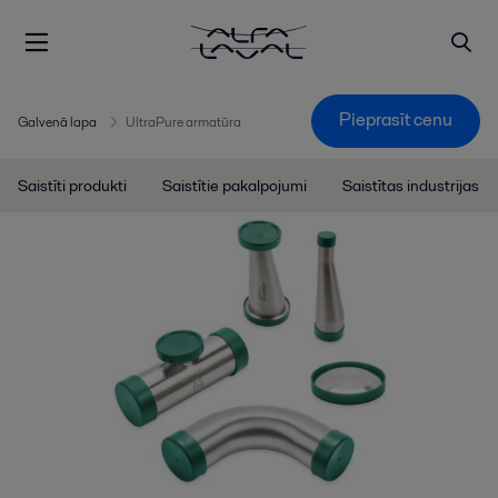
Pieprasīt cenu
Galvenā lapa
UltraPure armatūra
Saistīti produkti
Saistītie pakalpojumi
Saistītas industrijas