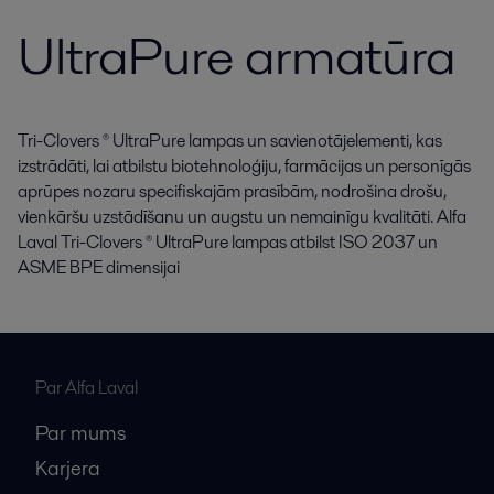
UltraPure armatūra
Tri-Clovers ® UltraPure lampas un savienotājelementi, kas
izstrādāti, lai atbilstu biotehnoloģiju, farmācijas un personīgās
aprūpes nozaru specifiskajām prasībām, nodrošina drošu,
vienkāršu uzstādīšanu un augstu un nemainīgu kvalitāti. Alfa
Laval Tri-Clovers ® UltraPure lampas atbilst ISO 2037 un
ASME BPE dimensijai
Par Alfa Laval
Par mums
Karjera