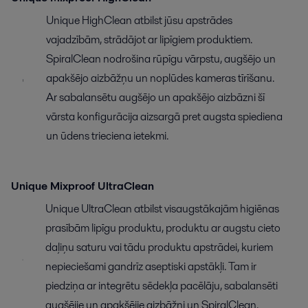
Unique HighClean atbilst jūsu apstrādes
vajadzībām, strādājot ar lipīgiem produktiem.
SpiralClean nodrošina rūpīgu vārpstu, augšējo un
apakšējo aizbāžņu un noplūdes kameras tīrīšanu.
Ar sabalansētu augšējo un apakšējo aizbāzni šī
vārsta konfigurācija aizsargā pret augsta spiediena
un ūdens trieciena ietekmi.
Unique Mixproof UltraClean
Unique UltraClean atbilst visaugstākajām higiēnas
prasībām lipīgu produktu, produktu ar augstu cieto
daļiņu saturu vai tādu produktu apstrādei, kuriem
nepieciešami gandrīz aseptiski apstākļi. Tam ir
piedziņa ar integrētu sēdekļa pacēlāju, sabalansēti
augšējie un apakšējie aizbāžņi un SpiralClean.