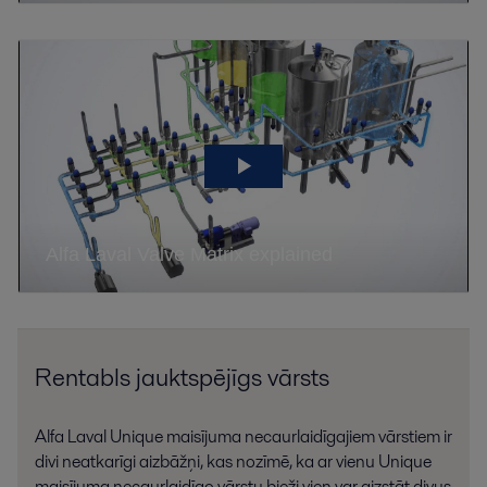
Rentabls jauktspējīgs vārsts
Alfa Laval Unique maisījuma necaurlaidīgajiem vārstiem ir
divi neatkarīgi aizbāžņi, kas nozīmē, ka ar vienu Unique
maisījuma necaurlaidīgo vārstu bieži vien var aizstāt divus