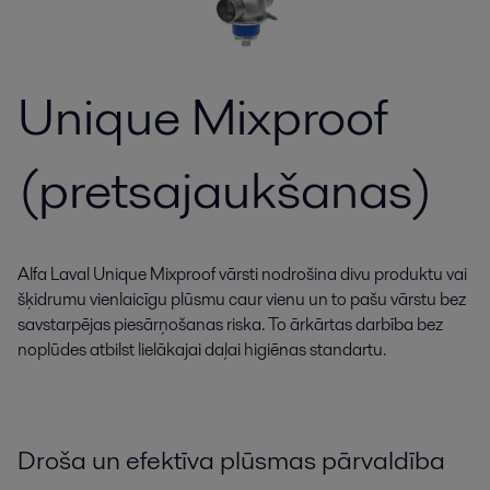
Unique Mixproof
(pretsajaukšanas)
Alfa Laval Unique Mixproof vārsti nodrošina divu produktu vai
šķidrumu vienlaicīgu plūsmu caur vienu un to pašu vārstu bez
savstarpējas piesārņošanas riska. To ārkārtas darbība bez
noplūdes atbilst lielākajai daļai higiēnas standartu.
Droša un efektīva plūsmas pārvaldība