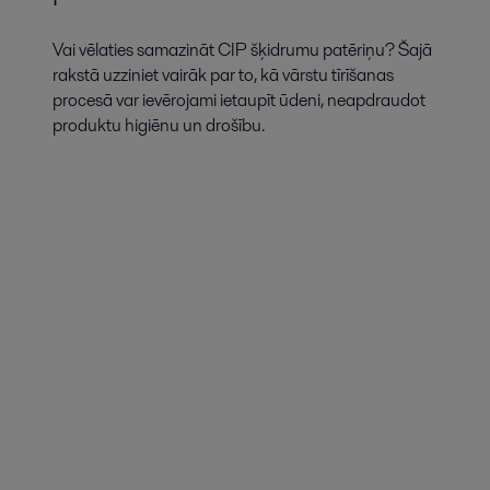
Vai vēlaties samazināt CIP šķidrumu patēriņu? Šajā
rakstā uzziniet vairāk par to, kā vārstu tīrīšanas
procesā var ievērojami ietaupīt ūdeni, neapdraudot
produktu higiēnu un drošību.