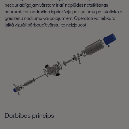
necaurlaidīgajam vārstam ir arī noplūdes noteikšanas
caurumi, kas nodrošina iepriekšēju paziņojumu par statisko o-
gredzenu nodilumu vai bojājumiem. Operatori var jebkurā
laikā vizuāli pārbaudīt vārstu, to neizjaucot.
Darbības princips