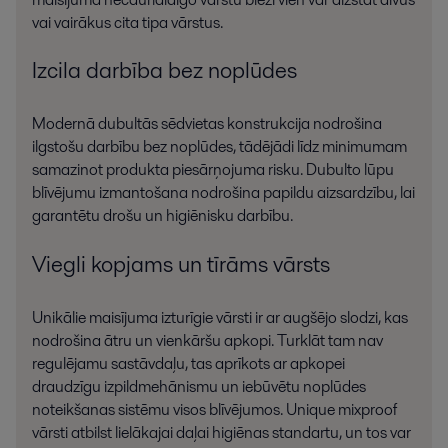
vai vairākus cita tipa vārstus.
Izcila darbība bez noplūdes
Modernā dubultās sēdvietas konstrukcija nodrošina
ilgstošu darbību bez noplūdes, tādējādi līdz minimumam
samazinot produkta piesārņojuma risku. Dubulto lūpu
blīvējumu izmantošana nodrošina papildu aizsardzību, lai
garantētu drošu un higiēnisku darbību.
Viegli kopjams un tīrāms vārsts
Unikālie maisījuma izturīgie vārsti ir ar augšējo slodzi, kas
nodrošina ātru un vienkāršu apkopi. Turklāt tam nav
regulējamu sastāvdaļu, tas aprīkots ar apkopei
draudzīgu izpildmehānismu un iebūvētu noplūdes
noteikšanas sistēmu visos blīvējumos. Unique mixproof
vārsti atbilst lielākajai daļai higiēnas standartu, un tos var