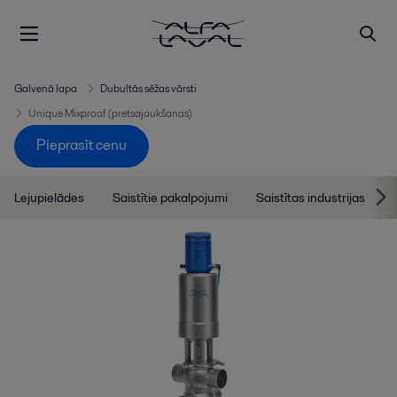
Galvenā lapa
Dubultās sēžas vārsti
Unique Mixproof (pretsajaukšanas)
Pieprasīt cenu
Lejupielādes
Saistītie pakalpojumi
Saistītas industrijas