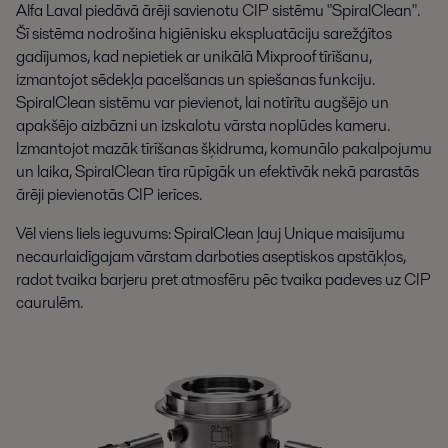
Alfa Laval piedāvā ārēji savienotu CIP sistēmu "SpiralClean".
Šī sistēma nodrošina higiēnisku ekspluatāciju sarežģītos
gadījumos, kad nepietiek ar unikālā Mixproof tīrīšanu,
izmantojot sēdekļa pacelšanas un spiešanas funkciju.
SpiralClean sistēmu var pievienot, lai notīrītu augšējo un
apakšējo aizbāzni un izskalotu vārsta noplūdes kameru.
Izmantojot mazāk tīrīšanas šķidruma, komunālo pakalpojumu
un laika, SpiralClean tīra rūpīgāk un efektīvāk nekā parastās
ārēji pievienotās CIP ierīces.
Vēl viens liels ieguvums: SpiralClean ļauj Unique maisījumu
necaurlaidīgajam vārstam darboties aseptiskos apstākļos,
radot tvaika barjeru pret atmosfēru pēc tvaika padeves uz CIP
caurulēm.