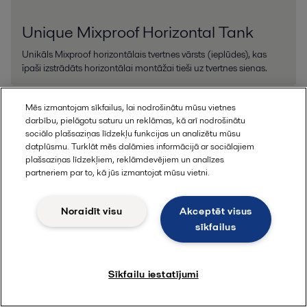
Unique Mixproof Horizontal Tank
Unikāls Mixproof horizontālais tvertnes vārsts (ieplūdes), kas
īpaši izstrādāts horizontālai montāžai tieši uz tvertnes sienas.
Mēs izmantojam sīkfailus, lai nodrošinātu mūsu vietnes
darbību, pielāgotu saturu un reklāmas, kā arī nodrošinātu
sociālo plašsaziņas līdzekļu funkcijas un analizētu mūsu
datplūsmu. Turklāt mēs dalāmies informācijā ar sociālajiem
plašsaziņas līdzekļiem, reklāmdevējiem un analīzes
partneriem par to, kā jūs izmantojat mūsu vietni.
Noraidīt visu
Akceptēt visus
sīkfailus
Sīkfailu iestatījumi
SMP
Ideal for handling sanitary process streams through matrix