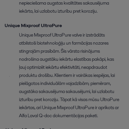
nepieciešama augstas kvalitātes sakausējuma
iekārta, lai uzlabotu izturību pret koroziju.
Unique Mixproof UltraPure
Unique Mixproof UltraPure valve ir izstrādāts
atbilstoši biotehnoloģiju un farmācijas nozares
stingrajām prasībām. Šis vārsta risinājums
nodrošina augstāku iekārtu elastības pakāpi, kas
ļauj optimizēt iekārtu efektivitāti, neapdraudot
produktu drošību. Klientiem ir vairākas iespējas, lai
pielāgotos individuālām vajadzībām; piemēram,
augstāka sakausējuma sakausējumi, lai uzlabotu
izturību pret koroziju. Tāpat kā visas mūsu UltraPure
iekārtas, arī Unique Mixproof UltraPure ir aprīkots ar
Alfa Laval Q-doc dokumentācijas paketi.