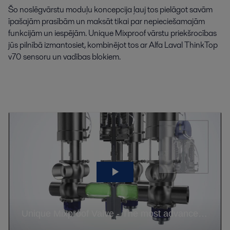
Šo noslēgvārstu moduļu koncepcija ļauj tos pielāgot savām
īpašajām prasībām un maksāt tikai par nepieciešamajām
funkcijām un iespējām. Unique Mixproof vārstu priekšrocības
jūs pilnībā izmantosiet, kombinējot tos ar Alfa Laval ThinkTop
v70 sensoru un vadības blokiem.