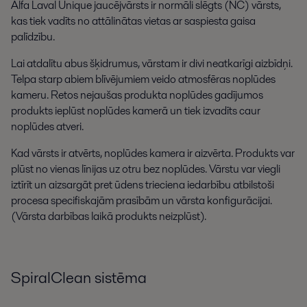
Alfa Laval Unique jaucējvārsts ir normāli slēgts (NC) vārsts,
kas tiek vadīts no attālinātas vietas ar saspiesta gaisa
palīdzību.
Lai atdalītu abus šķidrumus, vārstam ir divi neatkarīgi aizbīdņi.
Telpa starp abiem blīvējumiem veido atmosfēras noplūdes
kameru. Retos nejaušas produkta noplūdes gadījumos
produkts ieplūst noplūdes kamerā un tiek izvadīts caur
noplūdes atveri.
Kad vārsts ir atvērts, noplūdes kamera ir aizvērta. Produkts var
plūst no vienas līnijas uz otru bez noplūdes. Vārstu var viegli
iztīrīt un aizsargāt pret ūdens trieciena iedarbību atbilstoši
procesa specifiskajām prasībām un vārsta konfigurācijai.
(Vārsta darbības laikā produkts neizplūst).
SpiralClean sistēma