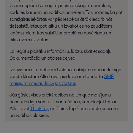
visām nepieciešamajām pneimatiskajām caurulēm,
sadales kārbām un vadības paneļiem. Tas nozīmē, ka pat
sarežģītas iekārtas var pēc iespējas ātrāk iedarbināt
tiešsaistē, ietaupot laiku un izvairoties no zaudētiem
ieņēmumiem, kas saistīti ar problēmu novēršanu un
dīkstāvēm uz vietas.
Lai iegūtu plašāku informāciju, lūdzu, skatiet sadaļu
Dokumentācija un atlases ceļvedi.
Izdevīgām alternatīvām Unique maisījumu necaurlaidīgo
vārstu klāstam Alfa Laval piedāvā arī standarta
SMP
maisījumu necaurlaidīgos vārstus
Jūs gūsiet visas priekšrocības no Unique maisījumu
necaurlaidīgo vārstu izmantošanas, kombinējot tos ar
Alfa Laval
ThinkTop
un ThinkTop Basic vārstu sensoru
un vadības blokiem.