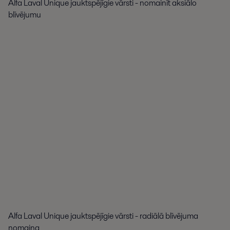
Alfa Laval Unique jauktspējīgie vārsti - nomainīt aksiālo
blīvējumu
Alfa Laval Unique jauktspējīgie vārsti - radiālā blīvējuma
nomaiņa