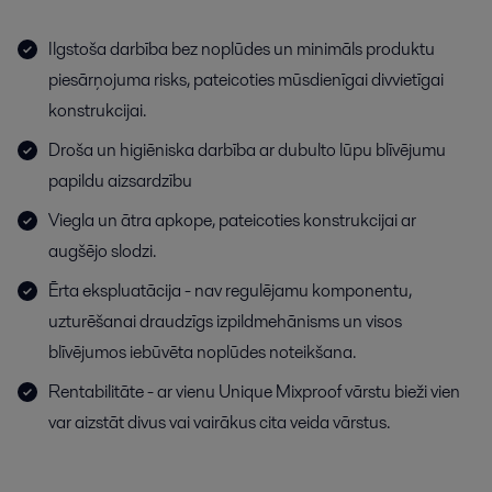
Ilgstoša darbība bez noplūdes un minimāls produktu
piesārņojuma risks, pateicoties mūsdienīgai divvietīgai
konstrukcijai.
Droša un higiēniska darbība ar dubulto lūpu blīvējumu
papildu aizsardzību
Viegla un ātra apkope, pateicoties konstrukcijai ar
augšējo slodzi.
Ērta ekspluatācija - nav regulējamu komponentu,
uzturēšanai draudzīgs izpildmehānisms un visos
blīvējumos iebūvēta noplūdes noteikšana.
Rentabilitāte - ar vienu Unique Mixproof vārstu bieži vien
var aizstāt divus vai vairākus cita veida vārstus.