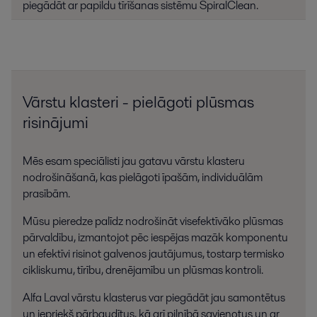
piegādāt ar papildu tīrīšanas sistēmu SpiralClean.
Vārstu klasteri - pielāgoti plūsmas
risinājumi
Mēs esam speciālisti jau gatavu vārstu klasteru
nodrošināšanā, kas pielāgoti īpašām, individuālām
prasībām.
Mūsu pieredze palīdz nodrošināt visefektīvāko plūsmas
pārvaldību, izmantojot pēc iespējas mazāk komponentu
un efektīvi risinot galvenos jautājumus, tostarp termisko
cikliskumu, tīrību, drenējamību un plūsmas kontroli.
Alfa Laval vārstu klasterus var piegādāt jau samontētus
un iepriekš pārbaudītus, kā arī pilnībā savienotus un ar