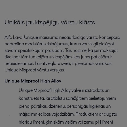
Unikāls jauktspējīgu vārstu klāsts
Alfa Laval Unique maisījuma necaurlaidīgā vārsta koncepcija
nodrošina modulārus risinājumus, kurus var viegli pielāgot
savām specifiskajām prasībām. Tas nozīmē, ka jūs maksājat
tikai par tām funkcijām un iespējām, kas jums patiešām ir
nepieciešamas. Lai atvieglotu izvēli, ir pieejamas vairākas
Unique Mixproof vārstu versijas.
Unique Mixproof High Alloy
Unique Mixproof High Alloy valve ir izstrādāts un
konstruēts tā, lai atbilstu sarežģītiem pielietojumiem
piena, pārtikas, dzērienu, personīgās higiēnas un
mājsaimniecības vajadzībām. Produktiem ar augstu
hlorīdu līmeni, ķīmiskām vielām vai zemu pH līmeni