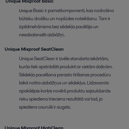
Unique Mixproof Basic
ue Basic ir pamatkomponenti, kas nodrošina
Uniq
būtisku drošību un noplūdes noteikšanu. Tam ir
izpildmehānisms bez sēdekļa pacēlāja un
nesabalansēti aizbāžņi..
Unique Mixproof SeatClean
Unique SeatClean ir izvēle standarta iekārtām,
kurās tiek apstrādāti produkti ar cietām daļiņām.
Sēdekļa pacelšana parasto tīrīšanas procedūru
laikā notīra aizbāžņus un sēdekļus. Līdzsvarots
apakšējais korķis novērš produktu sajaukšanās
risku spiediena trieciena rezultātā vai tad, ja
spiediens caurulē ir augsts.
Unique Mixproof HighClean