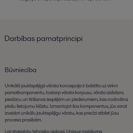
Darbības pamatprincipi
Būvniecība
Unikālā jauktspējīgā vārsta koncepcija ir balstīta uz virkni
pamatkomponentu, tostarp vārsta korpusu, vārsta aizbāzni,
piedziņu un tīrīšanas iespējām un piederumiem, kas nodrošina
plašu lietojumu klāstu. Izmantojot šos komponentus, jūs varat
izveidot unikālu jauktspējīgu vārstu, kas precīzi atbilst jūsu
procesa prasībām.
Lai atvieglotu tehnisko apkopi, Unique maisījuma