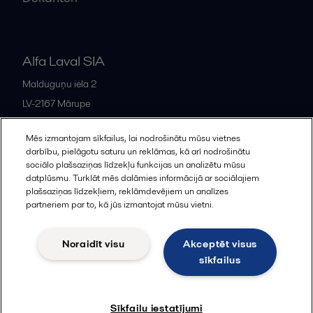
Alfa Laval SIA
Malduguņu iela 2
LV-2167
Mārupe
Latvia
Mēs izmantojam sīkfailus, lai nodrošinātu mūsu vietnes
+371 678 285 08
darbību, pielāgotu saturu un reklāmas, kā arī nodrošinātu
sociālo plašsaziņas līdzekļu funkcijas un analizētu mūsu
datplūsmu. Turklāt mēs dalāmies informācijā ar sociālajiem
All offices and partners
plašsaziņas līdzekļiem, reklāmdevējiem un analīzes
partneriem par to, kā jūs izmantojat mūsu vietni.
Noraidīt visu
Akceptēt visus
Cookies policy
Legal terms and conditions
sīkfailus
Sekot
Sīkfailu iestatījumi
© 2015-2026, ALFA LAVAL