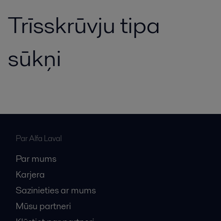
Trīsskrūvju tipa
sūkņi
Par Alfa Laval
Par mums
Karjera
Sazinieties ar mums
Mūsu partneri