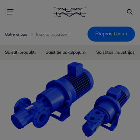
Pieprasīt cenu
Galvenā lapa
Trīsskrūvju tipa sūkņi
Saistīti produkti
Saistītie pakalpojumi
Saistītas industrijas