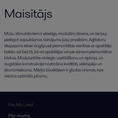
Maisītājs
Mūsu stimulatoriem ir elastīgs, modulārs dizains, un tie ļauj
pielāgot sajaukšanas risinājumu jūsu prasībām. Aģitatoru
diapazons ietver augšpusē piemontētas vienības ar apakšējo
balstu vai bez tā, kā arī apakšējos vai pie sāniem piemontētos
blokus. Modularitāte atvieglo uzstādīšanu un apkopi, un
augstāka konstrukcija nodrošina kvalitāti, veiktspēju un
ekonomiskumu. Mērķa būvētājiem ir gludas virsmas, kas
veicina optimālu plūsmu.
Par Alfa Laval
Par mums