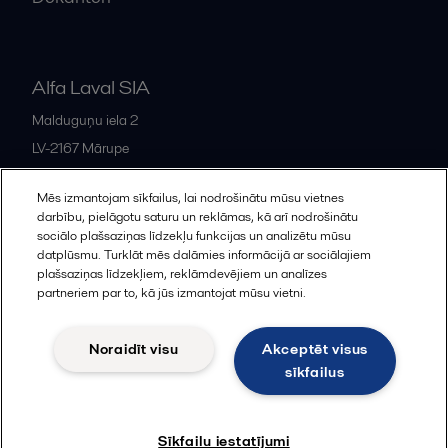
Alfa Laval SIA
Malduguņu iela 2
LV-2167
Mārupe
Latvia
Mēs izmantojam sīkfailus, lai nodrošinātu mūsu vietnes
+371 678 285 08
darbību, pielāgotu saturu un reklāmas, kā arī nodrošinātu
sociālo plašsaziņas līdzekļu funkcijas un analizētu mūsu
datplūsmu. Turklāt mēs dalāmies informācijā ar sociālajiem
All offices and partners
plašsaziņas līdzekļiem, reklāmdevējiem un analīzes
partneriem par to, kā jūs izmantojat mūsu vietni.
Noraidīt visu
Akceptēt visus
Cookies policy
Legal terms and conditions
sīkfailus
Sekot
Sīkfailu iestatījumi
© 2015-2026, ALFA LAVAL