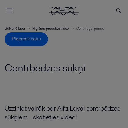
Galvenā lapa
Higiēnas produktu video
Centrifugal pumps
Pieprasīt cenu
Centrbēdzes sūkņi
Uzziniet vairāk par Alfa Laval centrbēdzes
sūkņiem - skatieties video!