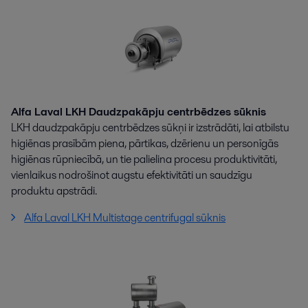
Alfa Laval LKH Daudzpakāpju centrbēdzes sūknis
LKH daudzpakāpju centrbēdzes sūkņi ir izstrādāti, lai atbilstu
higiēnas prasībām piena, pārtikas, dzērienu un personīgās
higiēnas rūpniecībā, un tie palielina procesu produktivitāti,
vienlaikus nodrošinot augstu efektivitāti un saudzīgu
produktu apstrādi.
Alfa Laval LKH Multistage centrifugal sūknis