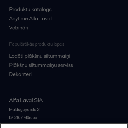
Produktu katalogs
Anytime Alfa Laval
Vebināri
Populārākās produktu lapas
Lodēti plākšņu siltummaiņi
Plākšņu siltummaiņu serviss
Dekanteri
Alfa Laval SIA
Malduguņu iela 2
LV-2167
Mārupe
Latvia