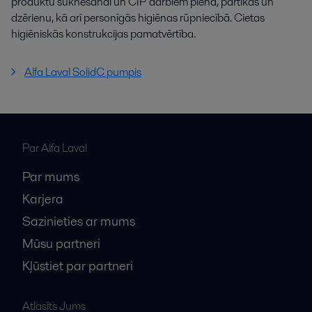
produktu sūknēšanai un CIP darbiem piena, pārtikas un
dzērienu, kā arī personīgās higiēnas rūpniecībā. Cietas
higiēniskās konstrukcijas pamatvērtība.
Alfa Laval SolidC pumpis
Par Alfa Laval
Par mums
Karjera
Sazinieties ar mums
Mūsu partneri
Kļūstiet par partneri
Atlasīts Jums