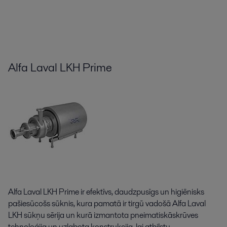
Alfa Laval LKH Prime
Alfa Laval LKH Prime ir efektīvs, daudzpusīgs un higiēnisks
pašiesūcošs sūknis, kura pamatā ir tirgū vadošā Alfa Laval
LKH sūkņu sērija un kurā izmantota pneimatiskāskrūves
tehnoloģija un uzlabota konstrukcija, lai atbilstu