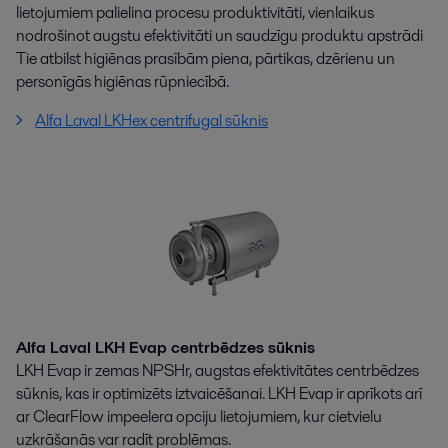
lietojumiem palielina procesu produktivitāti, vienlaikus
nodrošinot augstu efektivitāti un saudzīgu produktu apstrādi
Tie atbilst higiēnas prasībām piena, pārtikas, dzērienu un
personīgās higiēnas rūpniecībā.
Alfa Laval LKHex centrifugal sūknis
Alfa Laval LKH Evap centrbēdzes sūknis
LKH Evap ir zemas NPSHr, augstas efektivitātes centrbēdzes
sūknis, kas ir optimizēts iztvaicēšanai. LKH Evap ir aprīkots arī
ar ClearFlow impeelera opciju lietojumiem, kur cietvielu
uzkrāšanās var radīt problēmas.