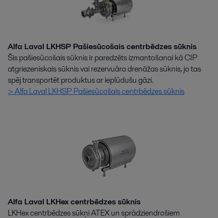
Alfa Laval LKHSP Pašiesūcošais centrbēdzes sūknis
Šis pašiesūcošais sūknis ir paredzēts izmantošanai kā CIP
atgriezeniskais sūknis vai rezervuāra drenāžas sūknis, jo tas
spēj transportēt produktus ar ieplūdušu gāzi.
> Alfa Laval LKHSP Pašiesūcošais centrbēdzes sūknis
Alfa Laval LKHex centrbēdzes sūknis
LKHex centrbēdzes sūkņi ATEX un sprādziendrošiem