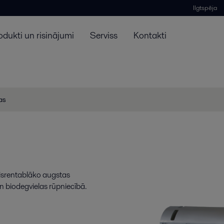
Ilgtspēja
odukti un risinājumi
Serviss
Kontakti
jas
visrentablāko augstas
n biodegvielas rūpniecībā.