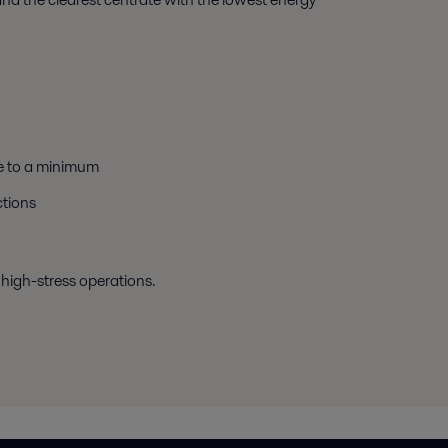
ge to a minimum
ctions
n high-stress operations.