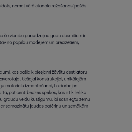
eidots
,
ņemot
vērā
etanola
ražošanas
īpašās
mā
šo
vienību
paaudze
jau
gadu
desmitiem
ir
tāv
no
papildu
modeļiem
un
precizētiem
,
īdumi
,
kas
pašlaik
pieejami
žāvētu
destilatoru
zsvarotajai
,
tiešajai
konstrukcijai
,
unikālajām
īgu
materiālu
izmantošanai
,
tie
darbojas
ārta
,
pat
centrbēdzes
spēkos
,
kas
ir
tik
lieli
kā
su
graudu
veidu
kustīgumu
,
lai
sasniegtu
zemu
ar
samazinātu
jaudas
patēriņu
un
zemākām