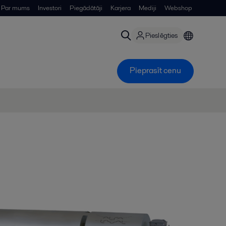
Par mums
Investori
Piegādātāji
Karjera
Mediji
Webshop
Pieslēgties
Pieprasīt cenu