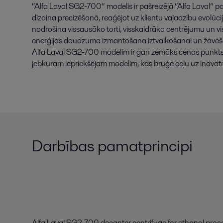
“
Alfa
Laval
SG2
-
700
”
modelis
ir
pašreizējā
“
Alfa
Laval
”
pa
dizaina
precizēšanā
,
reaģējot
uz
klientu
vajadzību
evolūci
nodrošina
vissausāko
torti
,
visskaidrāko
centrējumu
un
v
enerģijas
daudzuma
izmantošana
iztvaikošanai
un
žāvēš
Alfa
L
aval
SG2
-
700
modelim
ir
gan
zemāks
cenas
punkt
jebkuram
iepriekšējam
modelim
,
kas
bruģē
ceļu
uz
inovat
Darbības pamatprincipi
Alfa Laval SG2-700 decanter centrifuge for ethanol proce