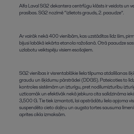
Alfa
Laval
SG2
dekantera
centrfūgu
klāsts
ir
veidots
un
v
prasības
.
SG2
nozīmē
“
izlietots
grauds
,
2
.
paaudze
”
.
Ar
vairāk
nekā
400
vienībām
,
kas
uzstādītas
līdz
šim
,
pir
bijusi
labākā
iekārta
etanola
ražošanā
.
Otrā
paaudze
sas
uzlabotu
veiktspēju
visiem
esošajiem
.
SG2
vienības
ir
visrentablākie
liela
tilpuma
atdalīšanas
šķ
graudu
un
šķīdumu
pārstrādei
(
DDGS
)
.
Pateicoties
to
līd
kontroles
sistēmām
un
izturīgu
,
pret
nodilumizturību
iztur
uzticamāk
un
efektīvāk
nekā
jebkura
cita
salīdzināma
iek
3,500
G.
Tie
tiek
izmantoti
,
lai
apstrādātu
liela
apjoma
vi
suspendēto
cieto
daļiņu
un
augsta
tortes
sausuma
līmeni
aprites
cikla
izmaksām
.