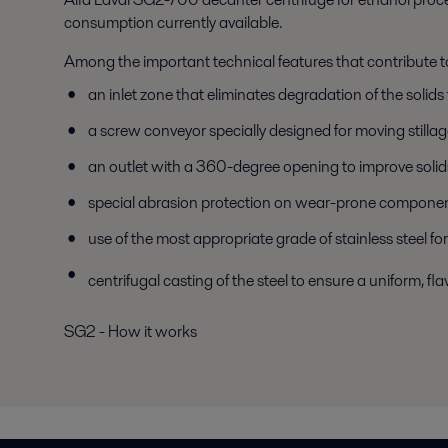
consumption currently available.
Among the important technical features that contribute to t
an inlet zone that eliminates degradation of the solid
a screw conveyor specially designed for moving stillage
an outlet with a 360-degree opening to improve soli
special abrasion protection on wear-prone components
use of the most appropriate grade of stainless steel 
centrifugal casting of the steel to ensure a uniform, fla
SG2 - How it works