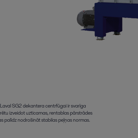
Laval
SG2
dekantera
centrfūgai
ir
svarīga
rētu
izveidot
uzticamas
,
rentablas
pārstrādes
as
palīdz
nodrošināt
stabilas
peļņas
normas
.