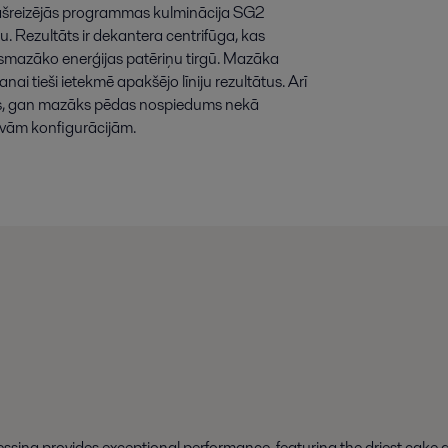
šreizējās
programmas
kulminācija
SG2
ju
.
Rezultāts
ir
dekantera
centrifūga
,
kas
ismazāko
enerģijas
patēriņu
tirgū
.
Mazāka
anai
tieši
ietekmē
apakšējo
līniju
rezultātus
.
Arī
s
,
gan
mazāks
pēdas
nospiedums
nekā
īvām
konfigurācijām
.
ssing provides exceptional performance, featuring the driest cake a