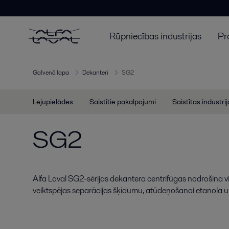
Rūpniecības industrijas
Pr
Galvenā lapa
Dekanteri
SG2
Lejupielādes
Saistītie pakalpojumi
Saistītas industri
SG2
Alfa Laval SG2-sērijas dekantera centrifūgas nodrošina 
veiktspējas separācijas šķīdumu, atūdeņošanai etanola u