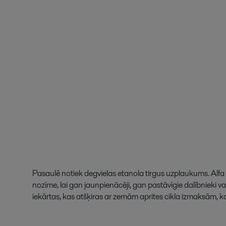
Pasaulē
notiek
degvielas
etanola
tirgus
uzplaukums
.
Alfa
nozīme
,
lai
gan
jaunpienācēji
,
gan
pastāvīgie
dalībnieki
va
iekārtas
,
kas
atšķiras
ar
zemām
aprites
cikla
izmaksām
,
k