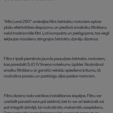
“
Alfa
Laval
290
”
smēreļļas
filtrs
četrtaktu
motoriem
aptver
plašu
efektivitātes
diapazonu
un
piedāvā
smalkāku
filtrēšanu
nekā
tradicionālie
filtri
.
Ļoti
kompakts
un
pielāgojams
,
tas
viegli
iekļaujas
mūsdienu
stingrajos
četrtaktu
dzinēju
dizainos
.
Filtrs
ir
īpaši
piemērots
jaunās
paaudzes
četrtaktu
motoriem
,
kas
paredzēti
SJO
IV
līmeņa
noteikumu
izpildei
.
Nodrošinot
smalku
filtrēšanu
ar
gandrīz
nekādu
spiediena
kritumu
,
tā
nodrošina
pareizu
un
pastāvīgu
eļļas
padevi
motoram
.
Filtra
dizains
rada
vairākas
instalēšanas
iespējas
.
Filtru
var
uzstādīt
parastā
savrupā
sistēmā
,
bet
to
var
arī
ieskrūvēt
vai
pat
integrēt
dzinējā
,
lai
nodrošinātu
maksimālu
saspiešanu
.