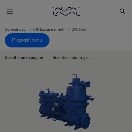
Galvenā lapa
Filtrēšanas elementi
290 Filter
Pieprasīt cenu
Saistītie pakalpojumi
Saistītas industrijas