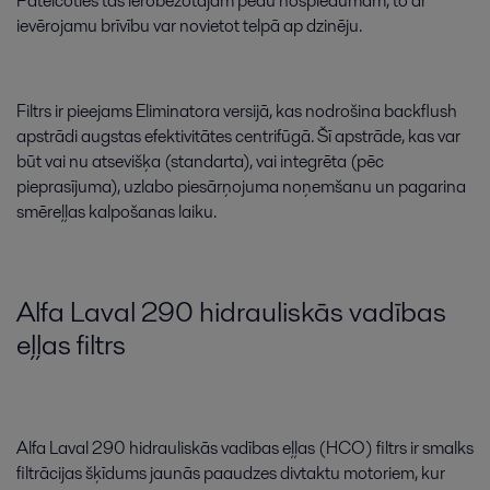
Pateicoties
tās
ierobežotajam
pēdu
nospiedumam
,
to
ar
ievērojamu
brīvību
var
novietot
telpā
ap
dzinēju
.
Filtrs
ir
pieejams
Eliminatora
versijā
,
kas
nodrošina
backflush
apstrādi
augstas
efektivitātes
centrifūgā
.
Šī
apstrāde
,
kas
var
būt
vai
nu
atsevišķa
(
standarta
)
,
vai
integrēta
(
pēc
pieprasījuma
)
,
uzlabo
piesārņojuma
noņemšanu
un
pagarina
smēreļļas
kalpošanas
laiku
.
Alfa
Laval
290
hidrauliskās
vadības
eļļas
filtrs
Alfa
Laval
290
hidrauliskās
vadības
eļļas
(
HCO
)
filtrs
ir
smalks
filtrācijas
šķīdums
jaunās
paaudzes
divtaktu
motoriem
,
kur