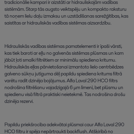
tradicionālie
kampari
ir
aizstāti
ar
hidrauliskajām
vadības
sistēmām
.
Starp
tās
augsto
veiktspēju
un
kompakto
raksturu
tā
noņem
lielu
daļu
izmaksu
un
uzstādīšanas
sarežģītības
,
kas
saistītas
ar
hidrauliskās
vadības
sistēmas
aizsardzību
.
Hidrauliskās
vadības
sistēmas
pamatelementi
ir
īpaši
vārsti
,
kas
tiek
baroti
ar
eļļu
no
galvenās
sistēmas
plūsmas
un
kam
jābūt
ļoti
smalki
filtrētiem
ar
minimālu
spiediena
kritumu
.
Hidrauliskās
eļļas
pārvietošanai
izmantoto
lielo
centrbēdzes
galveno
sūkņu
jutīguma
dēļ
papildu
spiediena
kritums
filtrā
varētu
radīt
dzinēja
bojājumus
.
Alfa
Laval
290
HCO
filtrs
nodrošina
filtrēšanu
vajadzīgajā
6
μm
līmenī
,
bet
plūsmu
un
spiedienu
visā
filtrā
praktiski
neietekmē
.
Tas
nodrošina
drošu
dzinēja
rezervi
.
Papildu
priekšrocība
adekvātai
plūsmai
caur
Alfa
Laval
290
HCO
filtru
ir
spēja
nepārtraukti
backflush
.
Atšķirībā
no