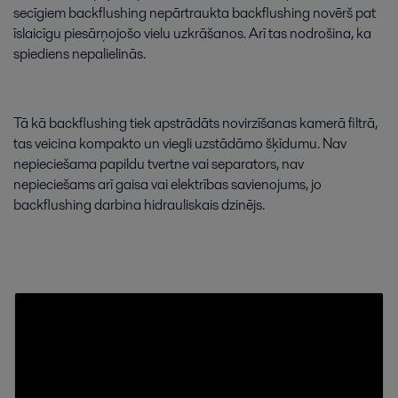
secīgiem
backflushing
nepārtraukta
backflushing
novērš
pat
īslaicīgu
piesārņojošo
vielu
uzkrāšanos
.
Arī
tas
nodrošina
,
ka
spiediens
nepalielinās
.
Tā
kā
backflushing
tiek
apstrādāts
novirzīšanas
kamerā
filtrā
,
tas
veicina
kompakto
un
viegli
uzstādāmo
šķīdumu
.
Nav
nepieciešama
papildu
tvertne
vai
separators
,
nav
nepieciešams
arī
gaisa
vai
elektrības
savienojums
,
jo
backflushing
darbina
hidrauliskais
dzinējs
.