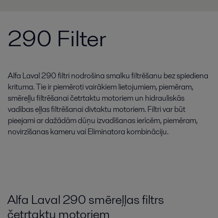
290 Filter
Alfa Laval 290 filtri nodrošina smalku filtrēšanu bez spiediena
krituma. Tie ir piemēroti vairākiem lietojumiem, piemēram,
smēreļļu filtrēšanai četrtaktu motoriem un hidrauliskās
vadības eļļas filtrēšanai divtaktu motoriem. Filtri var būt
pieejami ar dažādām dūņu izvadīšanas ierīcēm, piemēram,
novirzīšanas kameru vai Eliminatora kombināciju.
Alfa
Laval
290
smēreļļas
filtrs
četrtaktu
motoriem