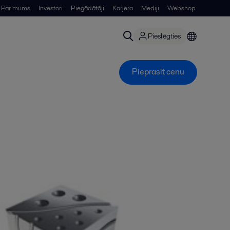
Par mums
Investori
Piegādātāji
Karjera
Mediji
Webshop
Pieslēgties
Pieprasīt cenu