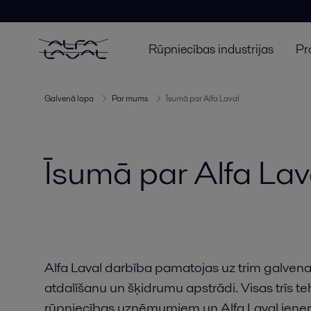
Rūpniecības industrijas
Pr
Galvenā lapa
Par mums
Īsumā par Alfa Laval
Īsumā par Alfa Lav
Alfa Laval darbība pamatojas uz trim galven
atdalīšanu un šķidrumu apstrādi. Visas trīs teh
rūpniecības uzņēmumiem un Alfa Laval ieņem