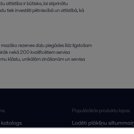
attīstība ir būtiska, lai stiprinātu
tiek investēti pētniecībā un attīstībā, kā
no mazāko rezerves daļu piegādes līdz ilgstošam
vairāk nekā 200 kvalificētiem servisa
jumu klāstu, unikālām zināšanām un servisa
ums
Populārākās produktu lapas
 katalogs
Lodēti plākšņu siltummaiņ
lfa Laval
Plākšņu siltummaiņu serv