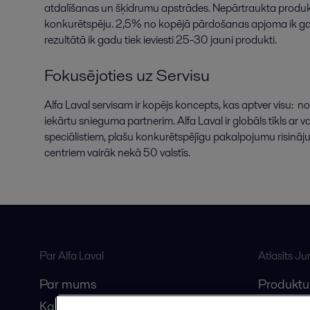
atdalīšanas un šķidrumu apstrādes.
Nepārtraukta produktu 
konkurētspēju. 2,5% no kopējā pārdošanas apjoma ik gadu 
rezultātā ik gadu tiek ieviesti 25-30 jauni produkti.
Fokusējoties uz Servisu
Alfa Laval servisam ir kopējs koncepts, kas aptver visu: 
iekārtu snieguma partnerim. Alfa Laval ir globāls tīkls ar 
speciālistiem, plašu konkurētspējīgu pakalpojumu risinā
centriem vairāk nekā 50 valstīs.
Par Alfa Laval
Atlasīts J
Par mums
Produktu
Karjera
Anytime A