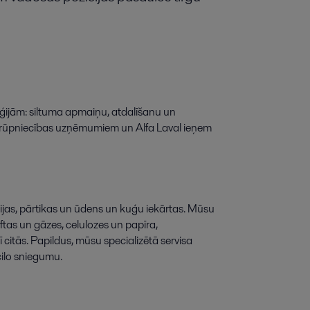
ģijām: siltuma apmaiņu, atdalīšanu un
gas rūpniecības uzņēmumiem un Alfa Laval ieņem
rģijas, pārtikas un ūdens un kuģu iekārtas. Mūsu
ftas un gāzes, celulozes un papīra,
 citās.
Papildus, mūsu specializētā servisa
cilo sniegumu.