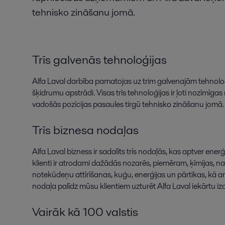
tehnisko zināšanu jomā.
Trīs galvenās tehnoloģijas
Alfa Laval darbība pamatojas uz trim galvenajām tehnolo
šķidrumu apstrādi. Visas trīs tehnoloģijas ir ļoti nozīmī
vadošās pozīcijas pasaules tirgū tehnisko zināšanu jomā.
Trīs biznesa nodaļas
Alfa Laval bizness ir sadalīts trīs nodaļās, kas aptver ene
klienti ir atrodami dažādās nozarēs, piemēram, ķīmijas, na
notekūdeņu attīrīšanas, kuģu, enerģijas un pārtikas, kā arī
nodaļa palīdz mūsu klientiem uzturēt Alfa Laval iekārtu iz
Vairāk kā 100 valstis