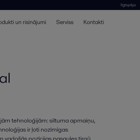
Ilgtspēja
odukti un risinājumi
Serviss
Kontakti
al
ajām tehnoloģijām: siltuma apmaiņu,
noloģijas ir ļoti nozīmīgas
 vadošās pozīcijas pasaules tirgū