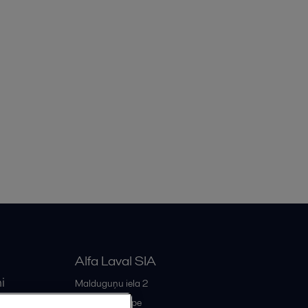
Alfa Laval SIA
i
Malduguņu iela 2
iss
LV-2167
Mārupe