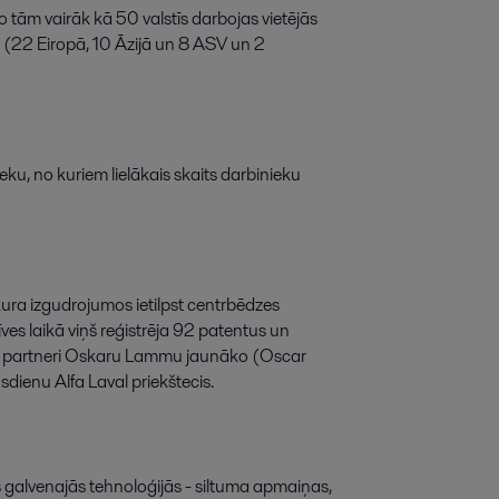
no tām vairāk kā 50 valstīs darbojas vietējās
 (22 Eiropā, 10 Āzijā un 8 ASV un 2
ku, no kuriem lielākais skaits darbinieku
kura izgudrojumos ietilpst centrbēdzes
ves laikā viņš reģistrēja 92 patentus un
u partneri Oskaru Lammu jaunāko (Oscar
ienu Alfa Laval priekštecis.
 galvenajās tehnoloģijās - siltuma apmaiņas,