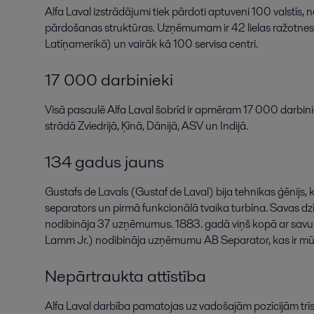
Alfa Laval izstrādājumi tiek pārdoti aptuveni 100 valstīs, 
pārdošanas struktūras. Uzņēmumam ir 42 lielas ražotnes
Latīņamerikā) un vairāk kā 100 servisa centri.
17 000 darbinieki
Visā pasaulē Alfa Laval šobrīd ir apmēram 17 000 darbinie
strādā Zviedrijā, Ķīnā, Dānijā, ASV un Indijā.
134 gadus jauns
Gustafs de Lavals (Gustaf de Laval) bija tehnikas ģēnijs, 
separators un pirmā funkcionālā tvaika turbīna. Savas dzī
nodibināja 37 uzņēmumus. 1883. gadā viņš kopā ar sav
Lamm Jr.) nodibināja uzņēmumu AB Separator, kas ir mūsd
Nepārtraukta attīstība
Alfa Laval darbība pamatojas uz vadošajām pozīcijām trīs