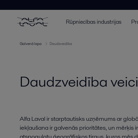
Rūpniecības industrijas
Pr
Galvenā lapa
Daudzveidība
Daudzveidība veic
Alfa Laval ir starptautisks uzņēmums ar glob
iekļaušana ir galvenās prioritātes, un mērķis i
atspoguļotu ģeogrāfiskos tirgus, kuros mēs 