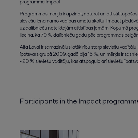
programma Impact.
Programmas mērķis ir apzināt, noturēt un attīstīt topošās Al
sieviešu ieņemamo vadības amatu skaitu. Impact piedāvā 
uz dalībnieču noteiktajām attīstības jomām. Kopumā progra
liecina, ka 70 % dalībnieču gadu pēc programmas beigā
Alfa Laval ir samazinājusi atšķirību starp sieviešu vadītāju
īpatsvars grupā 2009. gadā bija 15 %, un mērķis ir sasnie
- 20 % sieviešu vadītāju, kas atspoguļo arī sieviešu īpatsv
Participants in the Impact program