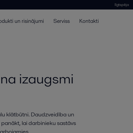
Ilgtspēja
odukti un risinājumi
Serviss
Kontakti
ina izaugsmi
ālu klātbūtni. Daudzveidība un
r panākt, lai darbinieku sastāvs
darbojamies.