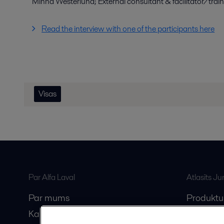
Minna Westerlund; External consultant & facilitator/trai
Read the interview with one of the participants here
Visas
Par Alfa Laval
Atlasīts J
Par mums
Produktu
Karjera
Anytime A