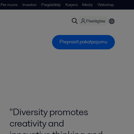
Par mums
Investori
Piegādātāji
Karjera
Mediji
Webshop
Pieslēgties
Pieprasīt pakalpojumu
"Diversity promotes
creativity and