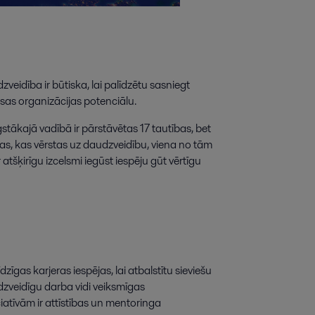
dzveidība ir būtiska, lai palīdzētu sasniegt
sas organizācijas potenciālu.
gstākajā vadībā ir pārstāvētas 17 tautības, bet
vas, kas vērstas uz daudzveidību, viena no tām
atšķirīgu izcelsmi iegūst iespēju gūt vērtīgu
zīgas karjeras iespējas, lai atbalstītu sieviešu
zveidīgu darba vidi veiksmīgas
iatīvām ir attīstības un mentoringa