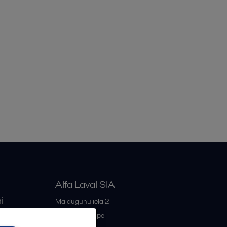
Alfa Laval SIA
i
Malduguņu iela 2
iss
LV-2167
Mārupe