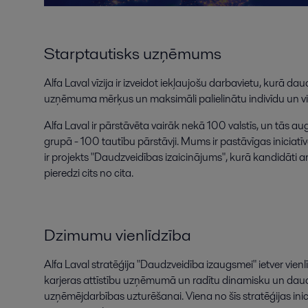
Starptautisks uzņēmums
Alfa Laval vīzija ir izveidot iekļaujošu darbavietu, kurā dau
uzņēmuma mērķus un maksimāli palielinātu indivīdu un vi
Alfa Laval ir pārstāvēta vairāk nekā 100 valstīs, un tās au
grupā - 100 tautību pārstāvji. Mums ir pastāvīgas iniciatī
ir projekts "Daudzveidības izaicinājums", kurā kandidāti ar 
pieredzi cits no cita.
Dzimumu vienlīdzība
Alfa Laval stratēģija "Daudzveidība izaugsmei" ietver vienlīd
karjeras attīstību uzņēmumā un radītu dinamisku un daud
uzņēmējdarbības uzturēšanai. Viena no šīs stratēģijas inic