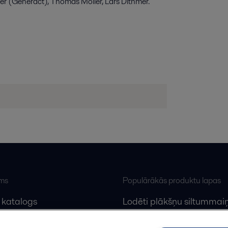
ner (Generact), Thomas Möller, Lars Dithmer.
ums
Populārākās produktu lapas
 katalogs
Lodēti plākšņu siltummaiņ
lfa Laval
Plākšņu siltummaiņu serv