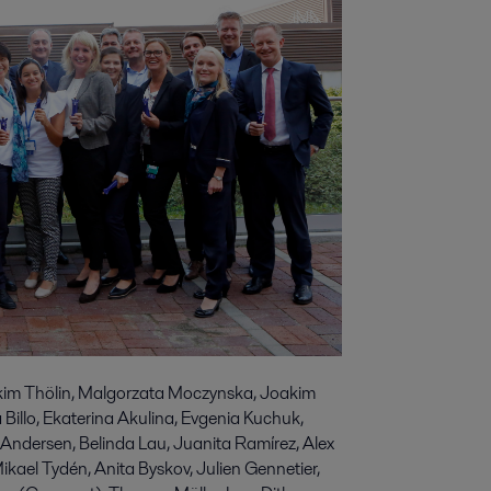
kim Thölin, Malgorzata Moczynska, Joakim
Billo, Ekaterina Akulina, Evgenia Kuchuk,
Andersen, Belinda Lau, Juanita Ramírez, Alex
ael Tydén, Anita Byskov, Julien Gennetier,