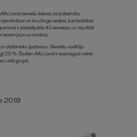
fa Laval sieviešu līderes, lai palielinātu
apmācības un koučinga sesijas, kas balstītas
mmā ir piedalījušās 43 sievietes, un rezultāti
m ieņem jaunus amatus.
 un darbinieku īpatsvaru. Sieviešu vadītāju
gt 20 %. Šodien Alfa Laval ir sasniegusi mērķi
aru visā grupā.
me 2018