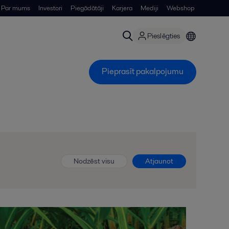
Par mums
Investori
Piegādātāji
Karjera
Mediji
Webshop
Pieslēgties
Pieprasīt pakalpojumu
Nodzēst visu
Atjaunot