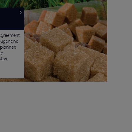
 Agreement
 sugar and
nplanned
nd
ths.