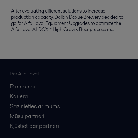
After evaluating different solutions to increase
production capacity, Dalian Daxue Brewery decided to
go for Alfa Laval Equipment Upgrades to optimize the
Alfa Laval ALDOX™ High Gravity Beer process m...
Par Alfa Laval
Par mums
Karjera
Sazinieties ar mums
Mūsu partneri
Kļūstiet par partneri