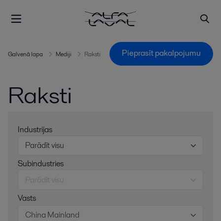
Pieprasīt pakalpojumu
Galvenā lapa
Mediji
Raksti
Raksti
Industrijas
Parādīt visu
Subindustries
Parādīt visu
Vasts
China Mainland