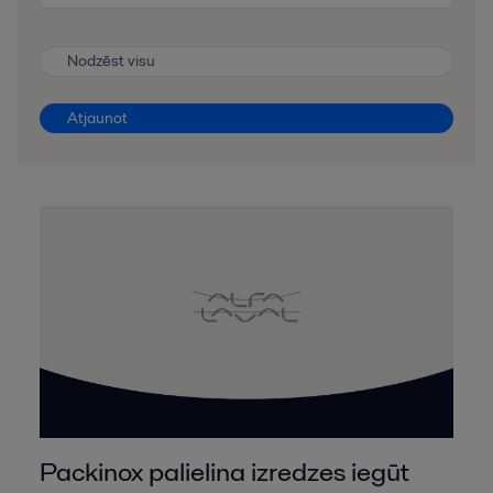
Nodzēst visu
Atjaunot
Packinox palielina izredzes iegūt