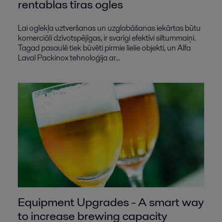
rentablas tīras ogles
Lai oglekļa uztveršanas un uzglabāšanas iekārtas būtu
komerciāli dzīvotspējīgas, ir svarīgi efektīvi siltummaiņi.
Tagad pasaulē tiek būvēti pirmie lielie objekti, un Alfa
Laval Packinox tehnoloģija ar...
Equipment Upgrades - A smart way
to increase brewing capacity