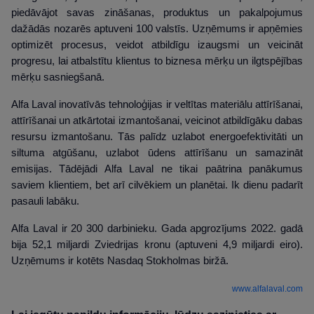
piedāvājot savas zināšanas, produktus un pakalpojumus
dažādās nozarēs aptuveni 100 valstīs. Uzņēmums ir apņēmies
optimizēt procesus, veidot atbildīgu izaugsmi un veicināt
progresu, lai atbalstītu klientus to biznesa mērķu un ilgtspējības
mērķu sasniegšanā.
Alfa Laval inovatīvās tehnoloģijas ir veltītas materiālu attīrīšanai,
attīrīšanai un atkārtotai izmantošanai, veicinot atbildīgāku dabas
resursu izmantošanu. Tās palīdz uzlabot energoefektivitāti un
siltuma atgūšanu, uzlabot ūdens attīrīšanu un samazināt
emisijas. Tādējādi Alfa Laval ne tikai paātrina panākumus
saviem klientiem, bet arī cilvēkiem un planētai. Ik dienu padarīt
pasauli labāku.
Alfa Laval ir 20 300 darbinieku. Gada apgrozījums 2022. gadā
bija 52,1 miljardi Zviedrijas kronu (aptuveni 4,9 miljardi eiro).
Uzņēmums ir kotēts Nasdaq Stokholmas biržā.
www.alfalaval.com