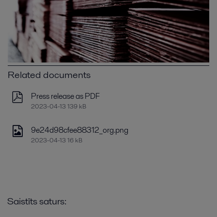
Related documents
Press release as PDF
2023-04-13 139 kB
9e24d98cfee88312_org.png
2023-04-13 16 kB
Saistīts saturs: