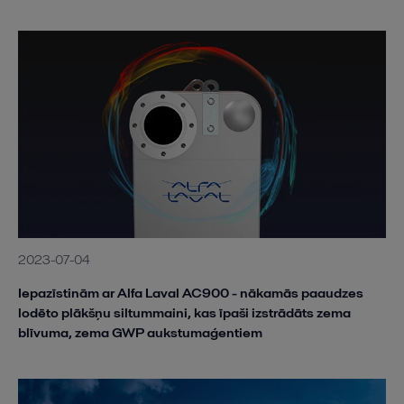
2023-07-04
Iepazīstinām ar Alfa Laval AC900 - nākamās paaudzes
lodēto plākšņu siltummaini, kas īpaši izstrādāts zema
blīvuma, zema GWP aukstumaģentiem