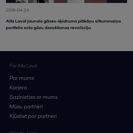
2019-04-24
Alfa Laval jaunais gāzes-šķidruma plākšņu siltummaiņa
portfelis sola gāzu dzesēšanas revolūciju
Par Alfa Laval
Par mums
Karjera
Sazinieties ar mums
Mūsu partneri
Kļūstiet par partneri