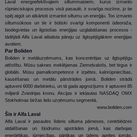
Laval energoefektīvajiem siltummaiņiem, kurus izmanto
rūpnieciskajos procesos visā pasaulē, ir svarīga nozīme, jo tie
spēj atgūt un atkārtoti izmantot siltumu un enerģiju. Tos izmanto
siltumsūkņos un tie ir būtiski svarīgi komponenti ūdeņraža,
biodegvielas un ilgstošas enerģijas uzglabāšanas procesos -
tādējādi Alfa Laval atbalsta pāreju uz ilgtspējīgākiem enerģijas
avotiem.
Par Boliden
Boliden ir metāluzņēmums, kas koncentrējas uz ilgtspējīgu
attīstību. Mūsu saknes meklējamas Ziemeļvalstīs, bet tirgus ir
globāls. Mūsu pamatkompetence ir izpētes, kalnrūpniecības,
kausēšanas un metālu pārstrādes jomā. Boliden strādā
aptuveni 6000 darbinieku, un tā gada apgrozījums ir aptuveni 85
miljardi Zviedrijas kronu. Akcijas ir iekļautas NASDAQ OMX
Stokholmas biržas lielo uzņēmumu segmentā.
www.boliden.com
Šis ir Alfa Laval
Alfa Laval ir pasaules līderis siltuma pārneses, centrbēdzes
atdalīšanas un šķidrumu apstrādes jomā, kas darbojas
enerģētikas, jūrniecības, pārtikas un ūdens aprites jomās,