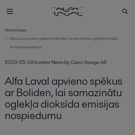
Galvenā lapa
Alfa Laval apvieno spēkus ar Boliden, lai samazinātu oglekļa dioksīda
emisijas nospiedumu
2023-05-09
Investor News
by
Cision Sverige AB
Alfa Laval apvieno spēkus
ar Boliden, lai samazinātu
oglekļa dioksīda emisijas
nospiedumu