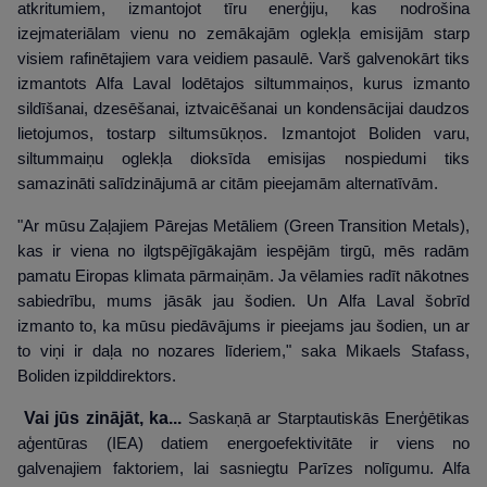
atkritumiem, izmantojot tīru enerģiju, kas nodrošina
izejmateriālam vienu no zemākajām oglekļa emisijām starp
visiem rafinētajiem vara veidiem pasaulē. Varš galvenokārt tiks
izmantots Alfa Laval lodētajos siltummaiņos, kurus izmanto
sildīšanai, dzesēšanai, iztvaicēšanai un kondensācijai daudzos
lietojumos, tostarp siltumsūkņos. Izmantojot Boliden varu,
siltummaiņu oglekļa dioksīda emisijas nospiedumi tiks
samazināti salīdzinājumā ar citām pieejamām alternatīvām.
"Ar mūsu Zaļajiem Pārejas Metāliem (Green Transition Metals),
kas ir viena no ilgtspējīgākajām iespējām tirgū, mēs radām
pamatu Eiropas klimata pārmaiņām. Ja vēlamies radīt nākotnes
sabiedrību, mums jāsāk jau šodien. Un Alfa Laval šobrīd
izmanto to, ka mūsu piedāvājums ir pieejams jau šodien, un ar
to viņi ir daļa no nozares līderiem," saka Mikaels Stafass,
Boliden izpilddirektors.
Vai jūs zinājāt, ka...
Saskaņā ar Starptautiskās Enerģētikas
aģentūras (IEA) datiem energoefektivitāte ir viens no
galvenajiem faktoriem, lai sasniegtu Parīzes nolīgumu. Alfa