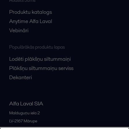
Atlasīts Jums
Produktu katalogs
Anytime Alfa Laval
Vebināri
Populārākās produktu lapas
Lodēti plākšņu siltummaiņi
Plākšņu siltummaiņu serviss
Dekanteri
Alfa Laval SIA
Malduguņu iela 2
LV-2167
Mārupe