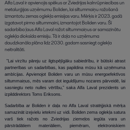
Alfa Laval ir apvienojis spēkus ar Zviedrijas kalnrūpniecības un 
metalurģijas uzņēmumu Boliden, lai siltummaiņu ražošanā 
izmantotu zemas oglekļa emisijas varu. Mērķis ir 2023. gadā 
izgatavot pirmo siltummaini, izmantojot Boliden varu. Šī 
sadarbība ļaus Alfa Laval ražot siltummaiņus ar samazinātu 
oglekļa dioksīda emisiju. Tā ir daļa no uzņēmuma 
daudzkanāla plāna līdz 2030. gadam sasniegt oglekļa 
neitralitāti.
"Lai virzītu pāreju uz ilgtspējīgāku sabiedrību, ir būtiski atrast
partnerības un sadarbības, kas papildina mūsu kā uzņēmuma
ambīcijas. Apvienojot Boliden varu un mūsu energoefektīvos
siltummaiņus, mēs varam dot ieguldījumu nozares pārveidē, lai
sasniegtu neto nulles vērtību," saka Alfa Laval prezidents un
izpilddirektors Toms Eriksons.
Sadarbība ar Boliden ir daļa no Alfa Laval stratēģiskā mērķa
samazināt izejvielu ietekmi uz vidi. Boliden zema oglekļa satura
varš tiek ražots no Zviedrijas ziemeļos iegūta vara un
pārstrādātiem materiāliem, piemēram, elektroniskiem