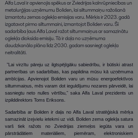
Alfa Laval ir apvienojis spēkus ar Zviedrijas kalnrūpniecības un 
metalurģijas uzņēmumu Boliden, lai siltummaiņu ražošanā 
izmantotu zemas oglekļa emisijas varu. Mērķis ir 2023. gadā 
izgatavot pirmo siltummaini, izmantojot Boliden varu. Šī 
sadarbība ļaus Alfa Laval ražot siltummaiņus ar samazinātu 
oglekļa dioksīda emisiju. Tā ir daļa no uzņēmuma 
daudzkanāla plāna līdz 2030. gadam sasniegt oglekļa 
neitralitāti.
"Lai virzītu pāreju uz ilgtspējīgāku sabiedrību, ir būtiski atrast
partnerības un sadarbības, kas papildina mūsu kā uzņēmuma
ambīcijas. Apvienojot Boliden varu un mūsu energoefektīvos
siltummaiņus, mēs varam dot ieguldījumu nozares pārveidē, lai
sasniegtu neto nulles vērtību," saka Alfa Laval prezidents un
izpilddirektors Toms Eriksons.
Sadarbība ar Boliden ir daļa no Alfa Laval stratēģiskā mērķa
samazināt izejvielu ietekmi uz vidi. Boliden zema oglekļa satura
varš tiek ražots no Zviedrijas ziemeļos iegūta vara un
pārstrādātiem materiāliem, piemēram, elektroniskiem