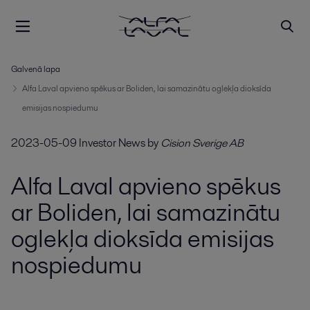
Galvenā lapa
Alfa Laval apvieno spēkus ar Boliden, lai samazinātu oglekļa dioksīda
emisijas nospiedumu
2023-05-09
Investor News
by
Cision Sverige AB
Alfa Laval apvieno spēkus
ar Boliden, lai samazinātu
oglekļa dioksīda emisijas
nospiedumu