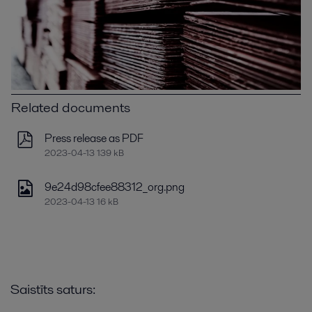
Related documents
Press release as PDF
2023-04-13 139 kB
9e24d98cfee88312_org.png
2023-04-13 16 kB
Saistīts saturs: