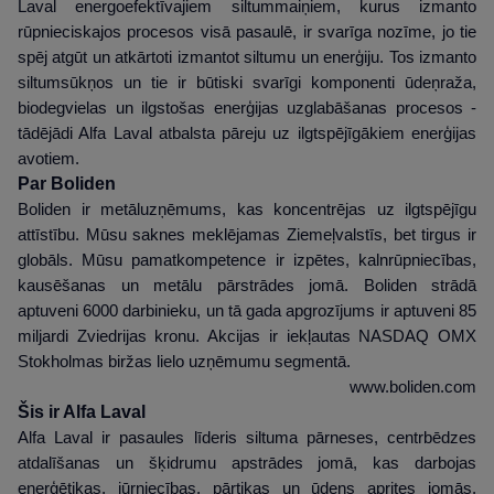
Laval energoefektīvajiem siltummaiņiem, kurus izmanto
rūpnieciskajos procesos visā pasaulē, ir svarīga nozīme, jo tie
spēj atgūt un atkārtoti izmantot siltumu un enerģiju. Tos izmanto
siltumsūkņos un tie ir būtiski svarīgi komponenti ūdeņraža,
biodegvielas un ilgstošas enerģijas uzglabāšanas procesos -
tādējādi Alfa Laval atbalsta pāreju uz ilgtspējīgākiem enerģijas
avotiem.
Par Boliden
Boliden ir metāluzņēmums, kas koncentrējas uz ilgtspējīgu
attīstību. Mūsu saknes meklējamas Ziemeļvalstīs, bet tirgus ir
globāls. Mūsu pamatkompetence ir izpētes, kalnrūpniecības,
kausēšanas un metālu pārstrādes jomā. Boliden strādā
aptuveni 6000 darbinieku, un tā gada apgrozījums ir aptuveni 85
miljardi Zviedrijas kronu. Akcijas ir iekļautas NASDAQ OMX
Stokholmas biržas lielo uzņēmumu segmentā.
www.boliden.com
Šis ir Alfa Laval
Alfa Laval ir pasaules līderis siltuma pārneses, centrbēdzes
atdalīšanas un šķidrumu apstrādes jomā, kas darbojas
enerģētikas, jūrniecības, pārtikas un ūdens aprites jomās,