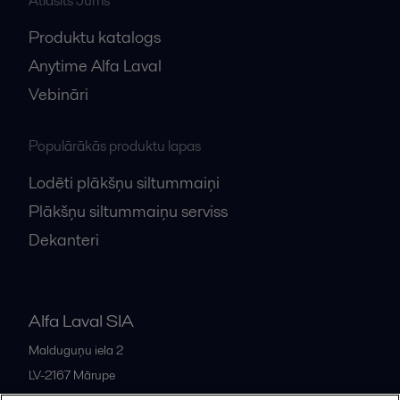
Atlasīts Jums
Produktu katalogs
Anytime Alfa Laval
Vebināri
Populārākās produktu lapas
Lodēti plākšņu siltummaiņi
Plākšņu siltummaiņu serviss
Dekanteri
Alfa Laval SIA
Malduguņu iela 2
LV-2167
Mārupe