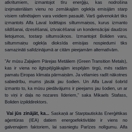
atkritumiem, izmantojot tīru enerģiju, kas nodrošina
izejmateriālam vienu no zemākajām oglekļa emisijām starp
visiem rafinētajiem vara veidiem pasaulē. Varš galvenokārt tiks
izmantots Alfa Laval lodētajos siltummaiņos, kurus izmanto
sildīšanai, dzesēšanai, iztvaicēšanai un kondensācijai daudzos
lietojumos, tostarp siltumsūkņos. Izmantojot Boliden varu,
siltummaiņu oglekļa dioksīda emisijas nospiedumi tiks
samazināti salīdzinājumā ar citām pieejamām alternatīvām.
"Ar mūsu Zaļajiem Pārejas Metāliem (Green Transition Metals),
kas ir viena no ilgtspējīgākajām iespējām tirgū, mēs radām
pamatu Eiropas klimata pārmaiņām. Ja vēlamies radīt nākotnes
sabiedrību, mums jāsāk jau šodien. Un Alfa Laval šobrīd
izmanto to, ka mūsu piedāvājums ir pieejams jau šodien, un ar
to viņi ir daļa no nozares līderiem," saka Mikaels Stafass,
Boliden izpilddirektors.
Vai jūs zinājāt, ka...
Saskaņā ar Starptautiskās Enerģētikas
aģentūras (IEA) datiem energoefektivitāte ir viens no
galvenajiem faktoriem, lai sasniegtu Parīzes nolīgumu. Alfa