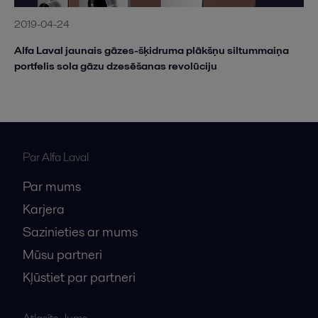
2019-04-24
Alfa Laval jaunais gāzes-šķidruma plākšņu siltummaiņa
portfelis sola gāzu dzesēšanas revolūciju
Par Alfa Laval
Par mums
Karjera
Sazinieties ar mums
Mūsu partneri
Kļūstiet par partneri