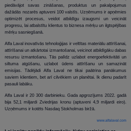
piedāvājot savas zināšanas, produktus un pakalpojumus
dažādās nozarēs aptuveni 100 valstīs. Uzņēmums ir apņēmies
optimizēt procesus, veidot atbildīgu izaugsmi un veicināt
progresu, lai atbalstītu klientus to biznesa mērķu un ilgtspējības
mērķu sasniegšanā.
Alfa Laval inovatīvās tehnoloģijas ir veltītas materiālu attīrīšanai,
attīrīšanai un atkārtotai izmantošanai, veicinot atbildīgāku dabas
resursu izmantošanu. Tās palīdz uzlabot energoefektivitāti un
siltuma atgūšanu, uzlabot ūdens attīrīšanu un samazināt
emisijas. Tādējādi Alfa Laval ne tikai paātrina panākumus
saviem klientiem, bet arī cilvēkiem un planētai. Ik dienu padarīt
pasauli labāku.
Alfa Laval ir 20 300 darbinieku. Gada apgrozījums 2022. gadā
bija 52,1 miljardi Zviedrijas kronu (aptuveni 4,9 miljardi eiro).
Uzņēmums ir kotēts Nasdaq Stokholmas biržā.
www.alfalaval.com