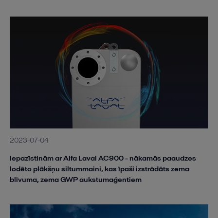
2023-07-04
Iepazīstinām ar Alfa Laval AC900 - nākamās paaudzes
lodēto plākšņu siltummaini, kas īpaši izstrādāts zema
blīvuma, zema GWP aukstumaģentiem