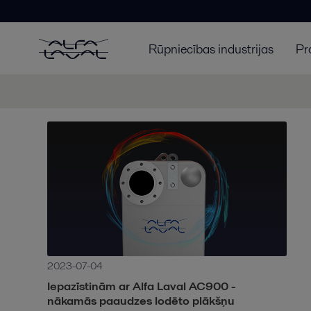
Rūpniecības industrijas
Pr
2023-07-04
Iepazīstinām ar Alfa Laval AC900 -
nākamās paaudzes lodēto plākšņu