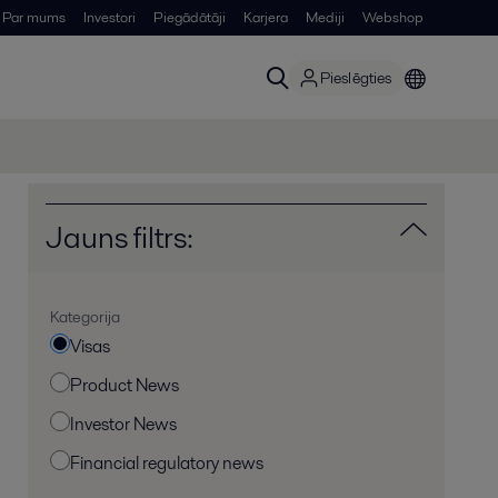
Par mums
Investori
Piegādātāji
Karjera
Mediji
Webshop
Pieslēgties
Jauns filtrs:
Kategorija
Visas
Product News
Investor News
Financial regulatory news