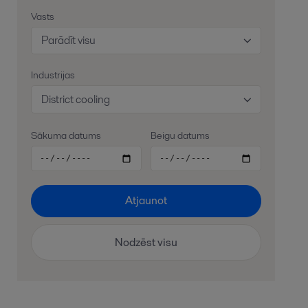
Vasts
Parādīt visu
Industrijas
District cooling
Sākuma datums
Beigu datums
Atjaunot
Nodzēst visu