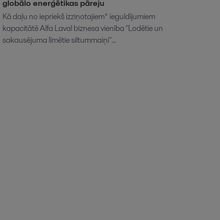
globālo enerģētikas pāreju
Kā daļu no iepriekš izziņotajiem* ieguldījumiem
kapacitātē Alfa Laval biznesa vienība "Lodētie un
sakausējuma līmētie siltummaiņi"...