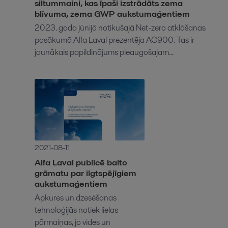
siltummaini, kas īpaši izstrādāts zema
blīvuma, zema GWP aukstumaģentiem
2023. gada jūnijā notikušajā Net-zero atklāšanas
pasākumā Alfa Laval prezentēja AC900. Tas ir
jaunākais papildinājums pieaugošajam...
2021-08-11
Alfa Laval publicē balto
grāmatu par ilgtspējīgiem
aukstumaģentiem
Apkures un dzesēšanas
tehnoloģijās notiek lielas
pārmaiņas, jo vides un