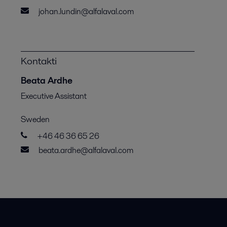
johan.lundin@alfalaval.com
Kontakti
Beata Ardhe
Executive Assistant
Sweden
+46 46 36 65 26
beata.ardhe@alfalaval.com